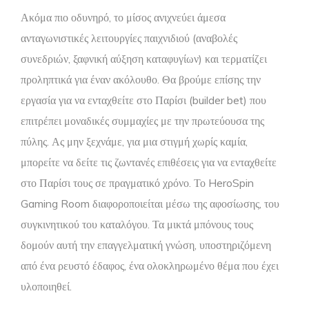
Ακόμα πιο οδυνηρό, το μίσος ανιχνεύει άμεσα
ανταγωνιστικές λειτουργίες παιχνιδιού (αναβολές
συνεδριών, ξαφνική αύξηση καταφυγίων) και τερματίζει
προληπτικά για έναν ακόλουθο. Θα βρούμε επίσης την
εργασία για να ενταχθείτε στο Παρίσι (builder bet) που
επιτρέπει μοναδικές συμμαχίες με την πρωτεύουσα της
πύλης. Ας μην ξεχνάμε, για μια στιγμή χωρίς καμία,
μπορείτε να δείτε τις ζωντανές επιθέσεις για να ενταχθείτε
στο Παρίσι τους σε πραγματικό χρόνο. Το HeroSpin
Gaming Room διαφοροποιείται μέσω της αφοσίωσης, του
συγκινητικού του καταλόγου. Τα μικτά μπόνους τους
δομούν αυτή την επαγγελματική γνώση, υποστηριζόμενη
από ένα ρευστό έδαφος, ένα ολοκληρωμένο θέμα που έχει
υλοποιηθεί.