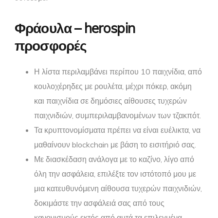
Φράουλα – herospin
προσφορές
Η λίστα περιλαμβάνει περίπου 10 παιχνίδια, από
κουλοχέρηδες με ρουλέτα, μέχρι πόκερ, ακόμη
και παιχνίδια σε δημόσιες αίθουσες τυχερών
παιχνιδιών, συμπεριλαμβανομένων των τζακπότ.
Τα κρυπτονομίσματα πρέπει να είναι ευέλικτα, να
μαθαίνουν blockchain με βάση το εισιτήριό σας.
Με διασκέδαση ανάλογα με το καζίνο, λίγο από
όλη την ασφάλεια, επιλέξτε τον ιστότοπό μου με
μια κατευθυνόμενη αίθουσα τυχερών παιχνιδιών,
δοκιμάστε την ασφάλειά σας από τους
κανονισμούς εκτός από αυτά τα επιλεγμένα