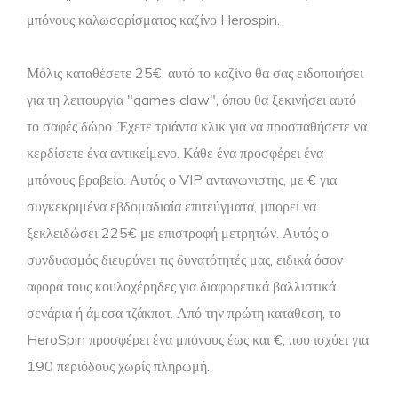
μπόνους καλωσορίσματος καζίνο Herospin.
Μόλις καταθέσετε 25€, αυτό το καζίνο θα σας ειδοποιήσει
για τη λειτουργία "games claw", όπου θα ξεκινήσει αυτό
το σαφές δώρο. Έχετε τριάντα κλικ για να προσπαθήσετε να
κερδίσετε ένα αντικείμενο. Κάθε ένα προσφέρει ένα
μπόνους βραβείο. Αυτός ο VIP ανταγωνιστής, με € για
συγκεκριμένα εβδομαδιαία επιτεύγματα, μπορεί να
ξεκλειδώσει 225€ με επιστροφή μετρητών. Αυτός ο
συνδυασμός διευρύνει τις δυνατότητές μας, ειδικά όσον
αφορά τους κουλοχέρηδες για διαφορετικά βαλλιστικά
σενάρια ή άμεσα τζάκποτ. Από την πρώτη κατάθεση, το
HeroSpin προσφέρει ένα μπόνους έως και €, που ισχύει για
190 περιόδους χωρίς πληρωμή.