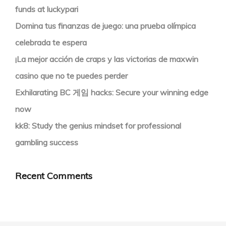
funds at luckypari
Domina tus finanzas de juego: una prueba olímpica
celebrada te espera
¡La mejor acción de craps y las victorias de maxwin
casino que no te puedes perder
Exhilarating BC 게임 hacks: Secure your winning edge
now
kk8: Study the genius mindset for professional
gambling success
Recent Comments