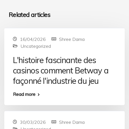
Related articles
16/04/2026
Shree Dama
Uncategorized
L'histoire fascinante des
casinos comment Betway a
façonné l'industrie du jeu
Read more
30/03/2026
Shree Dama
Uncategorized