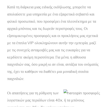
Κατά τη διάρκεια μιας ειδικής εκδήλωσης, μπορείτε να
απολαύσετε μια υπηρεσία με ένα εξαιρετικά σεβαστό και
φιλικό προσωπικό, που προσφέρει ένα πλεονέκτημα με τα
αρχικά μπόνους και τις δωρεάν περιστροφές τους. Οι
εξατομικευμένες προσφορές και οι προκλήσεις μας σχετικά
με τα έπιπλα VIP ολοκληρώνουν αυτήν την εμπειρία, μαζί
με τις συνεχείς ανταμοιβές μας και τις ευκαιρίες για να
κερδίσετε ακόμη περισσότερα. Για μένα, η αίθουσα
παιχνιδιών σας, όσο μικρή κι αν είναι, αντάξια του ονόματός
της, έχει το καθήκον να διαθέτει μια μοναδική σουίτα
παιχνιδιών.
Οι απαιτήσεις για τη ρύθμιση των
λογιστικών μας περιόδων είναι 40x, ή τα μπόνους