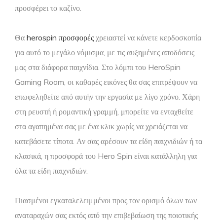
προσφέρει το καζίνο.
Θα
herospin προσφορές
χρειαστεί να κάνετε κερδοσκοπία
για αυτό το μεγάλο νόμισμα, με τις αυξημένες αποδόσεις
μας στα διάφορα παιχνίδια. Στο λόμπι του HeroSpin
Gaming Room, οι καθαρές εικόνες θα σας επιτρέψουν να
επωφεληθείτε από αυτήν την εργασία με λίγο χρόνο. Χάρη
στη ρευστή ή ρομαντική γραμμή, μπορείτε να ενταχθείτε
στα αγαπημένα σας με ένα κλικ χωρίς να χρειάζεται να
κατεβάσετε τίποτα. Αν σας αρέσουν τα είδη παιχνιδιών ή τα
κλασικά, η προσφορά του Hero Spin είναι κατάλληλη για
όλα τα είδη παιχνιδιών.
Πιασμένοι εγκαταλελειμμένοι προς τον ορισμό όλων των
αναταραχών σας εκτός από την επιβεβαίωση της ποιοτικής