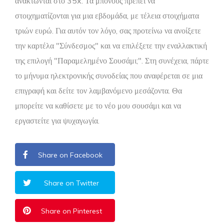
ανακτώνται στο 35x. Τα μπόνους πρέπει να
στοιχηματίζονται για μια εβδομάδα, με τέλεια στοιχήματα
τριών ευρώ. Για αυτόν τον λόγο, σας προτείνω να ανοίξετε
την καρτέλα "Σύνδεσμος" και να επιλέξετε την εναλλακτική
της επιλογή "Παραμελημένο Σουσάμι;". Στη συνέχεια, πάρτε
το μήνυμα ηλεκτρονικής συνοδείας που αναφέρεται σε μια
επιγραφή και δείτε τον λαμβανόμενο μεσάζοντα. Θα
μπορείτε να καθίσετε με το νέο μου σουσάμι και να
εργαστείτε για ψυχαγωγία.
Share on Facebook
Share on Twitter
Share on Pinterest