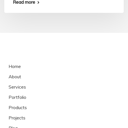
Read more
Home
About
Services
Portfolio
Products
Projects
Blog