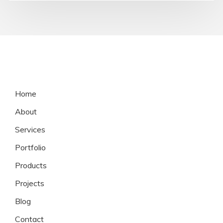
Home
About
Services
Portfolio
Products
Projects
Blog
Contact