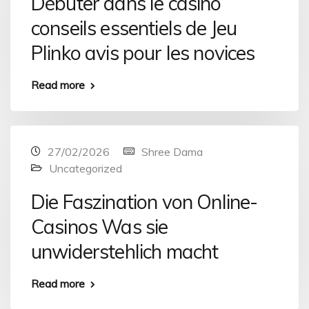
Débuter dans le casino
conseils essentiels de Jeu
Plinko avis pour les novices
Read more
27/02/2026
Shree Dama
Uncategorized
Die Faszination von Online-
Casinos Was sie
unwiderstehlich macht
Read more