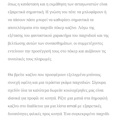
όπως η κατάσταση και η εκμάθηση των ανταγωνιστών είναι
εξαιρετικά σημαντική. Η γνώση του πότε να μπλοφάρουν ή
να πάσουν πάσο μπορεί να καθορίσει σημαντικά τα
αποτελέσματα στο παιχνίδι πόκερ καζίνο. Λόγω της
εξέτασης του φανταστικού χαρακτήρα του παιχνιδιού και της
βελτίωσης αυτών των συναισθημάτων, οι συμμετέχοντες
εντείνουν την προσέγγισή τους στο πόκερ και αυξάνουν τις
συνολικές τους πληρωμές.
Θα βρείτε καζίνο που προσφέρουν εξελιγμένα μπόνους,
συνεχή οφέλη και μια τεράστια γκάμα παιχνιδιών. Σίγουρα,
σχεδόν όλα τα καλύτερα δωρεάν κουλοχέρηδες μας είναι
ιδανικά για προφίλ σε κινητά. Ρίξτε μια ματιά στα δημοφιλή
καζίνο στο διαδίκτυο για μια λίστα email με εξαιρετικές
δυνατότητες φιλικές προς κινητά. Ένα συγκεκριμένο παιχνίδι