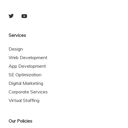
Services
Design
Web Development
App Development
SE Optimization
Digital Marketing
Corporate Services
Virtual Staffing
Our Policies