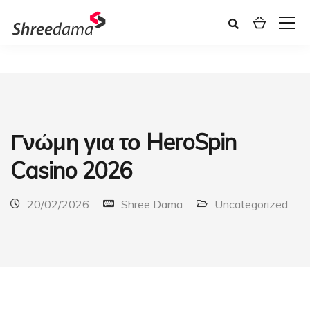
Γνώμη για το HeroSpin
Casino 2026
20/02/2026
Shree Dama
Uncategorized