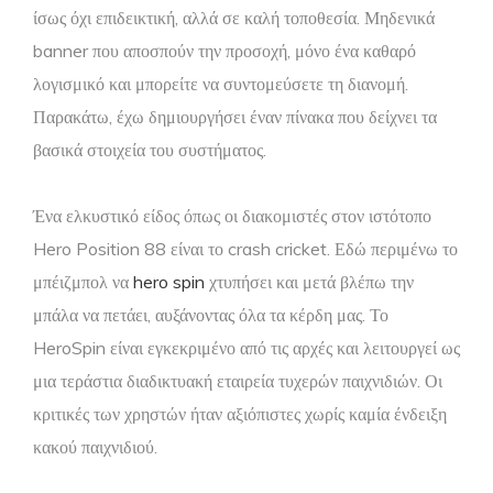
ίσως όχι επιδεικτική, αλλά σε καλή τοποθεσία. Μηδενικά
banner που αποσπούν την προσοχή, μόνο ένα καθαρό
λογισμικό και μπορείτε να συντομεύσετε τη διανομή.
Παρακάτω, έχω δημιουργήσει έναν πίνακα που δείχνει τα
βασικά στοιχεία του συστήματος.
Ένα ελκυστικό είδος όπως οι διακομιστές στον ιστότοπο
Hero Position 88 είναι το crash cricket. Εδώ περιμένω το
μπέιζμπολ να
hero spin
χτυπήσει και μετά βλέπω την
μπάλα να πετάει, αυξάνοντας όλα τα κέρδη μας. Το
HeroSpin είναι εγκεκριμένο από τις αρχές και λειτουργεί ως
μια τεράστια διαδικτυακή εταιρεία τυχερών παιχνιδιών. Οι
κριτικές των χρηστών ήταν αξιόπιστες χωρίς καμία ένδειξη
κακού παιχνιδιού.