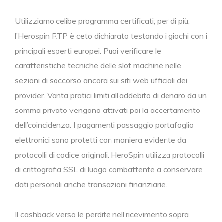
Utilizziamo celibe programma certificati; per di più,
l’Herospin RTP è ceto dichiarato testando i giochi con i
principali esperti europei. Puoi verificare le
caratteristiche tecniche delle slot machine nelle
sezioni di soccorso ancora sui siti web ufficiali dei
provider. Vanta pratici limiti all’addebito di denaro da un
somma privato vengono attivati ​​poi la accertamento
dell’coincidenza.
I ​​pagamenti passaggio portafoglio
elettronici sono protetti con maniera evidente da
protocolli di codice originali. HeroSpin utilizza protocolli
di crittografia SSL di luogo combattente a conservare
dati personali anche transazioni finanziarie.
Il cashback verso le perdite nell’ricevimento sopra