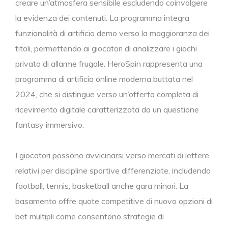
creare un’atmosfera sensibile escludendo coinvolgere
la evidenza dei contenuti. La programma integra
funzionalità di artificio demo verso la maggioranza dei
titoli, permettendo ai giocatori di analizzare i giochi
privato di allarme frugale. HeroSpin rappresenta una
programma di artificio online moderna buttata nel
2024, che si distingue verso un’offerta completa di
ricevimento digitale caratterizzata da un questione
fantasy immersivo.
I giocatori possono avvicinarsi verso mercati di lettere
relativi per discipline sportive differenziate, includendo
football, tennis, basketball anche gara minori. La
basamento offre quote competitive di nuovo opzioni di
bet multipli come consentono strategie di