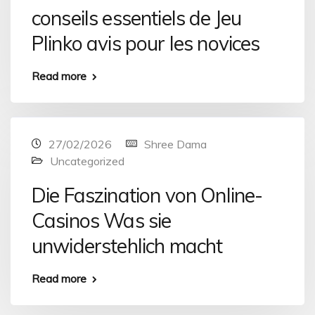
conseils essentiels de Jeu
Plinko avis pour les novices
Read more
27/02/2026
Shree Dama
Uncategorized
Die Faszination von Online-
Casinos Was sie
unwiderstehlich macht
Read more