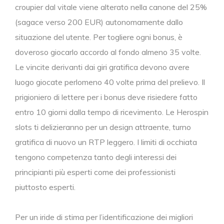
croupier dal vitale viene alterato nella canone del 25%
(sagace verso 200 EUR) autonomamente dallo
situazione del utente. Per togliere ogni bonus, è
doveroso giocarlo accordo al fondo almeno 35 volte.
Le vincite derivanti dai giri gratifica devono avere
luogo giocate perlomeno 40 volte prima del prelievo. Il
prigioniero di lettere per i bonus deve risiedere fatto
entro 10 giorni dalla tempo di ricevimento. Le Herospin
slots ti delizieranno per un design attraente, turno
gratifica di nuovo un RTP leggero. I limiti di occhiata
tengono competenza tanto degli interessi dei
principianti più esperti come dei professionisti
piuttosto esperti.
Per un iride di stima per l’identificazione dei migliori