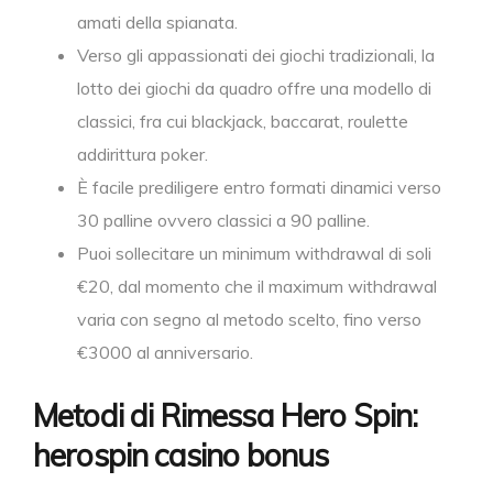
amati della spianata.
Verso gli appassionati dei giochi tradizionali, la
lotto dei giochi da quadro offre una modello di
classici, fra cui blackjack, baccarat, roulette
addirittura poker.
È facile prediligere entro formati dinamici verso
30 palline ovvero classici a 90 palline.
Puoi sollecitare un minimum withdrawal di soli
€20, dal momento che il maximum withdrawal
varia con segno al metodo scelto, fino verso
€3000 al anniversario.
Metodi di Rimessa Hero Spin:
herospin casino bonus