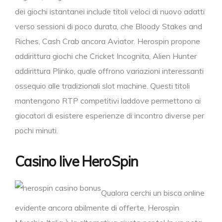
dei giochi istantanei include titoli veloci di nuovo adatti
verso sessioni di poco durata, che Bloody Stakes and
Riches, Cash Crab ancora Aviator. Herospin propone
addirittura giochi che Cricket Incognita, Alien Hunter
addirittura Plinko, quale offrono variazioni interessanti
ossequio alle tradizionali slot machine. Questi titoli
mantengono RTP competitivi laddove permettono ai
giocatori di esistere esperienze di incontro diverse per
pochi minuti.
Casino live HeroSpin
Qualora cerchi un bisca online
evidente ancora abilmente di offerte, Herospin