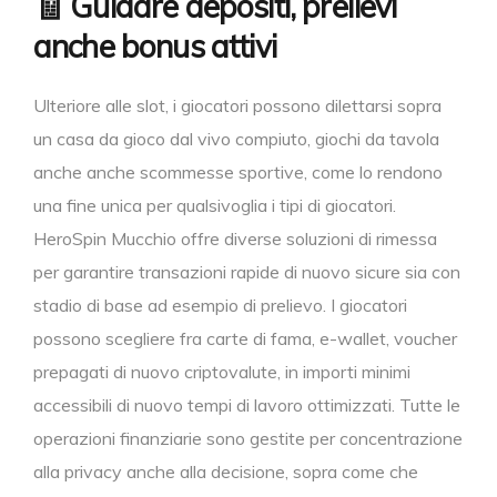
🧾 Guidare depositi, prelievi
anche bonus attivi
Ulteriore alle slot, i giocatori possono dilettarsi sopra
un casa da gioco dal vivo compiuto, giochi da tavola
anche anche scommesse sportive, come lo rendono
una fine unica per qualsivoglia i tipi di giocatori.
HeroSpin Mucchio offre diverse soluzioni di rimessa
per garantire transazioni rapide di nuovo sicure sia con
stadio di base ad esempio di prelievo. I giocatori
possono scegliere fra carte di fama, e-wallet, voucher
prepagati di nuovo criptovalute, in importi minimi
accessibili di nuovo tempi di lavoro ottimizzati. Tutte le
operazioni finanziarie sono gestite per concentrazione
alla privacy anche alla decisione, sopra come che