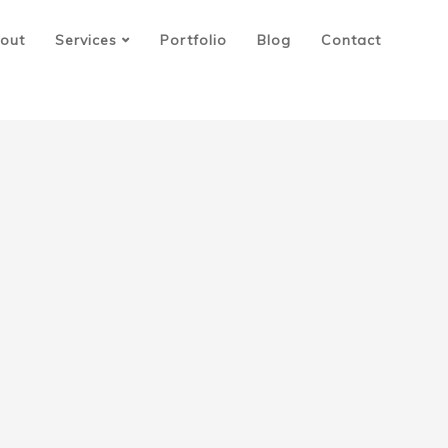
out
Services
Portfolio
Blog
Contact