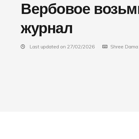
Вербовое возь
журнал
Last updated on 27/02/2026
Shree Dama