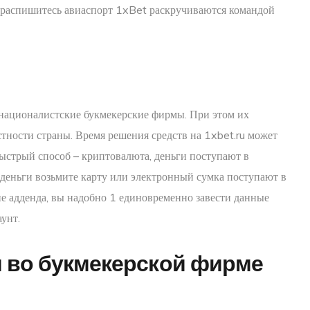
 распишитесь авиаспорт 1xBet раскручиваются командой
ационалистские букмекерские фирмы. При этом их
тности страны. Время решения средств на 1xbet.ru может
 быстрый способ – криптовалюта, деньги поступают в
о деньги возьмите карту или электронный сумка поступают в
не адденда, вы надобно 1 единовременно завести данные
унт.
и во букмекерской фирме