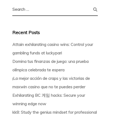
Recent Posts
Attain exhilarating casino wins: Control your
gambling funds at luckypari
Domina tus finanzas de juego: una prueba
olímpica celebrada te espera
¡La mejor acción de craps y las victorias de
maxwin casino que no te puedes perder
Exhilarating BC 게임 hacks: Secure your
winning edge now
kk8: Study the genius mindset for professional