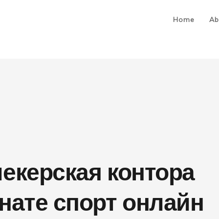
Home
Ab
мекерская контора
 нате спорт онлайн