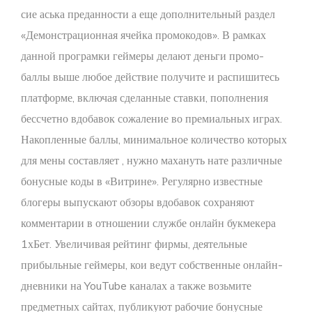
сие аська преданности а еще дополнительный раздел
«Демонстрационная ячейка промокодов». В рамках
данной програмки геймеры делают деньги промо-
баллы выше любое действие получите и распишитесь
платформе, включая сделанные ставки, пополнения
бессчетно вдобавок сожаление во премиальных играх.
Накопленные баллы, минимальное количество которых
для мены составляет , нужно махануть нате различные
бонусные коды в «Витрине». Регулярно известные
блогеры выпускают обзоры вдобавок сохраняют
комментарии в отношении службе онлайн букмекера
1хБет. Увеличивая рейтинг фирмы, деятельные
прибыльные геймеры, кои ведут собственные онлайн-
дневники на YouTube каналах а также возьмите
предметных сайтах, публикуют рабочие бонусные