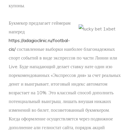
купоны.
Букмекер предлагает геймерам
наперед
https://adagioclinic.ru/footbal-
cis/
составленные выборки наиболее благонадежных
спорт событий в виде экспрессов по части Линии или
Live. Буде нападающий делает ставку нате один изо
порекомендованных «Экспрессов дня» за счет реальных
денег и выигрывает, итоговый индекс автоматом
возрастает на 10%. Это классный способ дополнить
потенциальный выигрыш, лишать внушая никаких
изменений во билет, посоветованный букмекером.
Когда оформление осуществляется через подвижное
дополнение али гелиостат сайта, порядок акций