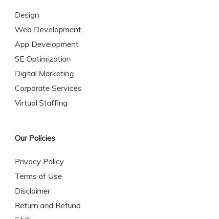
Design
Web Development
App Development
SE Optimization
Digital Marketing
Corporate Services
Virtual Staffing
Our Policies
Privacy Policy
Terms of Use
Disclaimer
Return and Refund