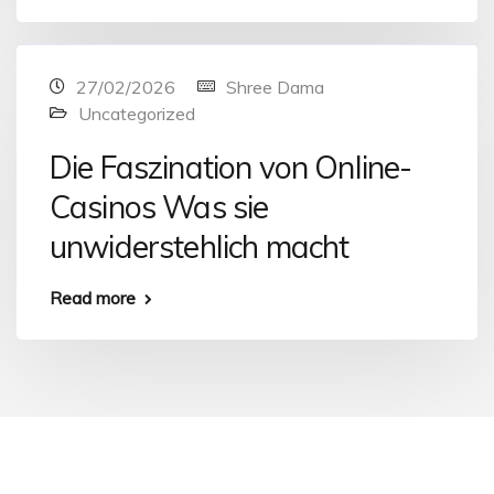
27/02/2026
Shree Dama
Uncategorized
Die Faszination von Online-
Casinos Was sie
unwiderstehlich macht
Read more