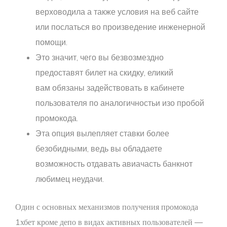
верховодила а также условия на веб сайте
или послаться во произведение инженерной
помощи.
Это значит, чего вы безвозмездно
предоставят билет на скидку, еликий
вам обязаны задействовать в кабинете
пользователя по аналогичностьи изо пробой
промокода.
Эта опция вылепляет ставки более
безобидными, ведь вы обладаете
возможность отдавать авиачасть банкнот
любимец неудачи.
Один с основных механизмов получения промокода
1хбет кроме депо в видах активных пользователей —