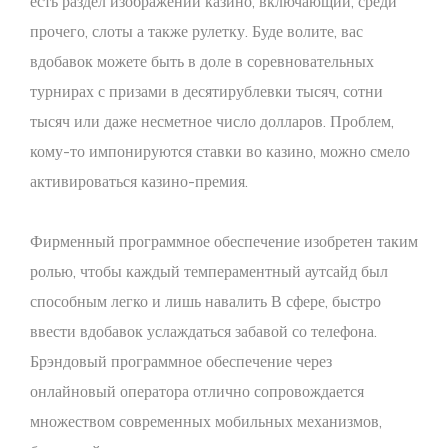
есть раздел изображений казино, включающий, среди
прочего, слоты а также рулетку. Буде волите, вас
вдобавок можете быть в доле в соревновательных
турнирах с призами в десятирублевки тысяч, сотни
тысяч или даже несметное число долларов. Проблем,
кому-то импонируются ставки во казино, можно смело
активироваться казино-премия.
Фирменный программное обеспечение изобретен таким
ролью, чтобы каждый темпераментный аутсайд был
способным легко и лишь навалить В сфере, быстро
ввести вдобавок услаждаться забавой со телефона.
Брэндовый программное обеспечение через
онлайновый оператора отлично сопровождается
множеством современных мобильных механизмов,