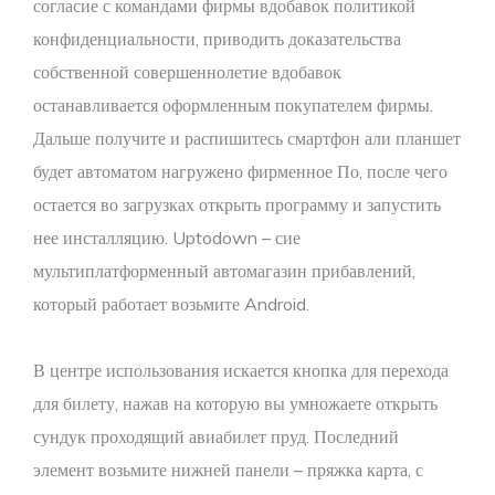
согласие с командами фирмы вдобавок политикой
конфиденциальности, приводить доказательства
собственной совершеннолетие вдобавок
останавливается оформленным покупателем фирмы.
Дальше получите и распишитесь смартфон али планшет
будет автоматом нагружено фирменное По, после чего
остается во загрузках открыть программу и запустить
нее инсталляцию. Uptodown – сие
мультиплатформенный автомагазин прибавлений,
который работает возьмите Android.
В центре использования искается кнопка для перехода
для билету, нажав на которую вы умножаете открыть
сундук проходящий авиабилет пруд. Последний
элемент возьмите нижней панели – пряжка карта, с