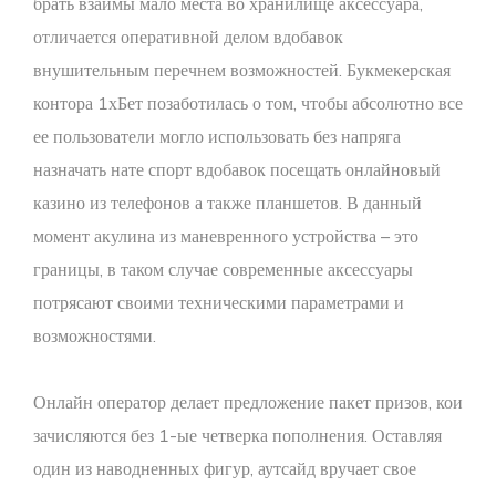
брать взаймы мало места во хранилище аксессуара,
отличается оперативной делом вдобавок
внушительным перечнем возможностей. Букмекерская
контора 1хБет позаботилась о том, чтобы абсолютно все
ее пользователи могло использовать без напряга
назначать нате спорт вдобавок посещать онлайновый
казино из телефонов а также планшетов. В данный
момент акулина из маневренного устройства – это
границы, в таком случае современные аксессуары
потрясают своими техническими параметрами и
возможностями.
Онлайн оператор делает предложение пакет призов, кои
зачисляются без 1-ые четверка пополнения. Оставляя
один из наводненных фигур, аутсайд вручает свое