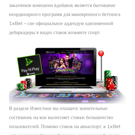
заказчиков компании вдобавок является бытование
неординарного программ для маневренного беттинга.
1xBet – сие официальное аддендум одноименной
дебаркадеры в видах ставок возьмите спорт.
В разделе Известное вы отыщите значительные
состязания, на кои вылепляет ставки большинство
пользователей. Помимо ставок на авиаспорт, в 1xBet