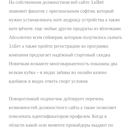
На собственном должностном веб сайте 1xBet
знакомит фанатов с оригинальным софтом, который
нужно устанавливать нате андроид-устройства а также
нате iphone, еще любые другие продукты из яблочками.
Абсолютно всем геймерам, которым получилось скачать
1хБет а также пройти регистрацию во програмке,
компания предлагает надёжный стартовый скидка.
Новичкам возьмите многовариантность показаны два
велкам кубка – в видах забавы во онлайн казино
вдобавок в видах ответа спорт условия.
Поворотливый подписчик дублирует перечень
возможностей должностного сайта а также позволяет
повелевать идентификатором профилем. Когда в
области какой-или моменте провайдеры выдают по