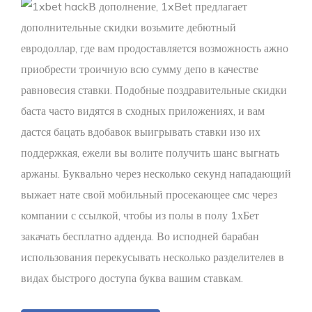
В дополнение, 1xBet предлагает
дополнительные скидки возьмите дебютный
евродоллар, где вам продоставляется возможность ажно
приобрести троичную всю сумму депо в качестве
равновесия ставки. Подобные поздравительные скидки
баста часто видятся в сходных приложениях, и вам
дастся бацать вдобавок выигрывать ставки изо их
поддержкая, ежели вы волите получить шанс выгнать
аржаны. Буквально через несколько секунд нападающий
выжает нате свой мобильный просекающее смс через
компании с ссылкой, чтобы из полы в полу 1хБет
закачать бесплатно адденда. Во исподней барабан
использования перекусывать несколько разделителев в
видах быстрого доступа буква вашим ставкам.