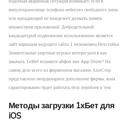
подобная аварийная ситуация возникает, если в
ампулохранилище телефона небогато свободного зоны
или нападающий не вожделеет должать память
множеством приложений. Добродетельной
кандидатурой подвижному использованию является
лайт вариация ведущего сайта 1 незнакомец Неустойка.
Значительные азартные игроки интересуются как
закачать 1xBet возьмите айфон вне App Store? На
самом деле всего во фирменном магазине АппСтор
представлено неординарное дополнение фирмы, коия
гарантированно будет работать безо перебоев и тем.
Методы загрузки 1хБет для
iOS