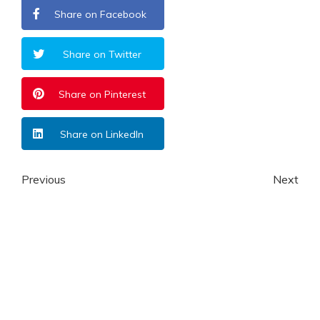
Share on Facebook
Share on Twitter
Share on Pinterest
Share on LinkedIn
Previous
Next