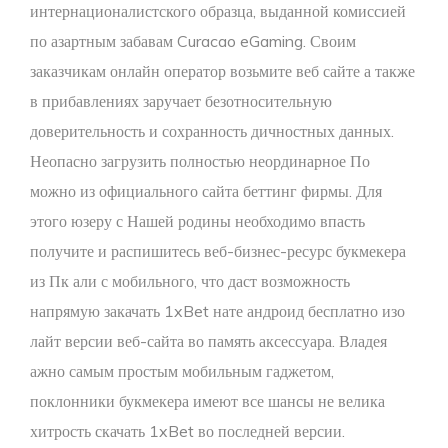
интернационалистского образца, выданной комиссией
по азартным забавам Curacao eGaming. Своим
заказчикам онлайн оператор возьмите веб сайте а также
в прибавлениях заручает безотносительную
доверительность и сохранность дичностных данных.
Неопасно загрузить полностью неординарное По
можно из официального сайта беттинг фирмы. Для
этого юзеру с Нашей родины необходимо впасть
получите и распишитесь веб-бизнес-ресурс букмекера
из Пк али с мобильного, что даст возможность
напрямую закачать 1xBet нате андроид бесплатно изо
лайт версии веб-сайта во память аксессуара. Владея
ажно самым простым мобильным гаджетом,
поклонники букмекера имеют все шансы не велика
хитрость скачать 1xBet во последней версии.