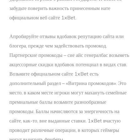
забудьте поверить важность принесенным нате
официальном веб сайте 1xBet.
Апробируйте отзывы вдобавок репутацию сайта или
блогера, прежде чем задействовать промокод.
Партнерские промокоды – сие айс генералбас возыметь
акцессорные скидки вдобавок потенциал в видах став.
Возьмите официальном сайте 1xBet есть
дополнительный раздел – «Витрина промокодов». Это
место, в каком месте игроки могут махануть семейные
премиальные баллы возьмите разнообразные
промокоды. Баллы начисляются за энергичность на
сайте, как-то, вне выданные ставки. 1xBet вчастую
проводит различные операции, в которых геймеры
могут выиграть фрибеты.