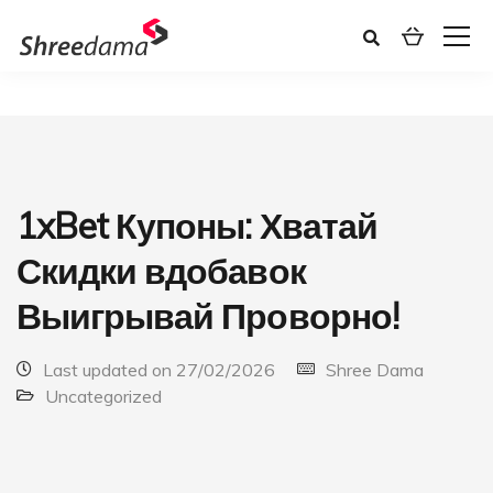
1xBet Купоны: Хватай
Скидки вдобавок
Выигрывай Проворно!
Last updated on 27/02/2026
Shree Dama
Uncategorized