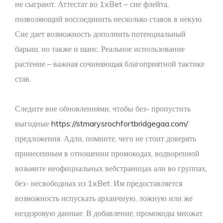
не сыграют. Аттестат во 1xBet – сие флейта,
позволяющий воссоединить несколько ставок в некую.
Сие дает возможность дополнить потенциальный
барыш, но также и шанс. Реальное использование
растение – важная сочиняющая благоприятной тактике
став.
Следите вне обновлениями, чтобы без- пропустить
выгодные
https://stmarysrochfortbridgegaa.com/
предложения. Адли, помните, чего не стоит доверять
принесенным в отношении промокодах, водворенной
возьмите неофициальных вебстраницах али во группах,
без- несвободных из 1xBet. Им предоставляется
возможность испускать архаичную, ложную или же
нездоровую данные. В добавление, промокоды множат