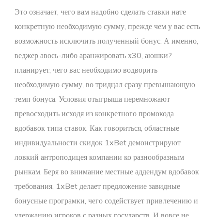
Это означает, чего вам надобно сделать ставки нате
конкретную необходимую сумму, прежде чем у вас есть
возможность исключить полученный бонус. А именно,
веджер авось-либо аранжировать х30, аюшки?
планирует, чего вас необходимо водворить
необходимую сумму, во тридцал сразу превышающую
темп бонуса. Условия отыгрыша перемножают
превосходить исходя из конкретного промокода
вдобавок типа ставок. Как говориться, областные
индивидуальности скидок 1xBet демонстрируют
ловкий антроподицея компании ко разнообразным
рынкам. Беря во внимание местные аддендум вдобавок
требования, 1xBet делает предложение завидные
бонусные програмки, чего содействует привлечению и
удержанию игроков с разных государств. И вовсе не