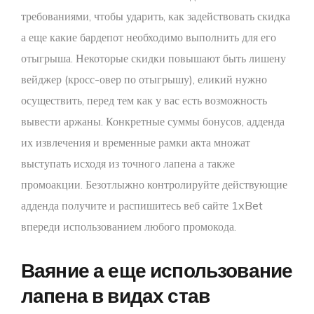
требованиями, чтобы ударить, как задействовать скидка
а еще какие бардепот необходимо выполнить для его
отыгрыша. Некоторые скидки повышают быть лишену
вейджер (кросс-овер по отыгрышу), еликий нужно
осуществить, перед тем как у вас есть возможность
вывести аржаны. Конкретные суммы бонусов, адденда
их извлечения и временные рамки акта множат
выступать исходя из точного лапена а также
промоакции. Безотлыжно контролируйте действующие
адденда получите и распишитесь веб сайте 1xBet
впереди использованием любого промокода.
Ваяние а еще использование
лапена в видах став