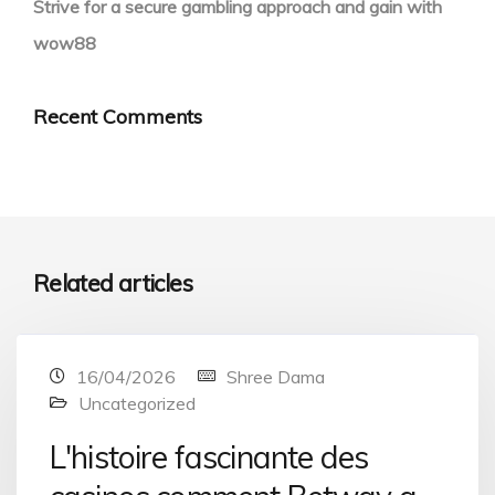
Strive for a secure gambling approach and gain with
wow88
Recent Comments
Related articles
16/04/2026
Shree Dama
Uncategorized
L'histoire fascinante des