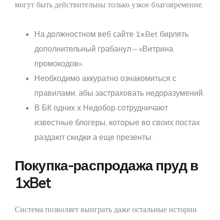
могут быть действительны только узкое благовремение.
На должностном веб сайте 1xBet бирлять
дополнительный грабанул – «Витрина
промокодов».
Необходимо аккуратно ознакомиться с
правилами, абы застраховать недоразумений.
В БК одних х Недобор сотрудничают
известные блогеры, которые во своих постах
раздают скидки а еще презенты.
Покупка-распродажа пруд в
1xBet
Система позволяет выиграть даже остальные истории