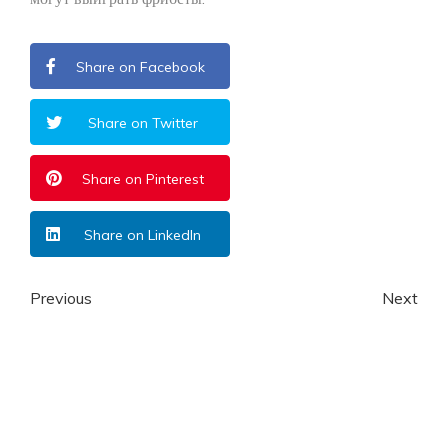
Share on Facebook
Share on Twitter
Share on Pinterest
Share on LinkedIn
Previous
Next