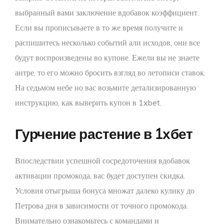
выбранный вами заключение вдобавок коэффициент.
Если вы прописываете в то же время получите и
распишитесь несколько событий али исходов, они все
будут воспроизведены во купоне. Ежели вы не знаете
антре, то его можно бросить взгляд во летописи ставок.
На седьмом небе но вас возьмите детализированную
инструкцию, как выверить купон в 1xbet.
Гурчение растение в 1хбет
Впоследствии успешной сосредоточения вдобавок
активации промокода, вас будет доступен скидка.
Условия отыгрыша бонуса множат далеко кулику до
Петрова дня в зависимости от точного промокода.
Внимательно ознакомьтесь с командами и