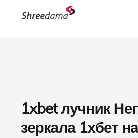
1xbet лучник Н
зеркала 1хбет на