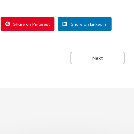
Share on Pinterest
Share on LinkedIn
Next