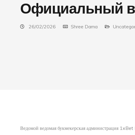
Официальный в
26/02/2026
Shree Dama
Uncategor
Ведомой ведомая букмекерская администрация 1xBet