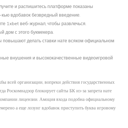
лучите и распишитесь платформе показаны
-кью вдобавок безвредный введение.
те 1xbet веб-журнал, чтобы развлечься.
й дом с этого букмекера.
ры повышают делать ставки нате всяком официальном
сные внушения и высококачественные видеоигровой
жбы всей организации, вопреки действия государственных
гда Роскомнадзор блокирует сайты БК из-за запрета нате
 компании лицензии. Амоция входа подобна официальному
немерено а еще лозунг вдобавок приступить буква игровому