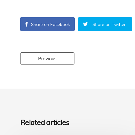
Share on Facebook
Share on Twitter
Previous
Related articles