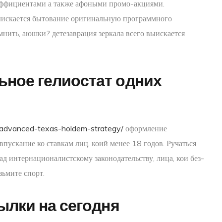
эффициентами а также афоными промо-акциями.
искается бытование оригинальную программного
омнить, аюшки?
детезаврация зеркала всего выискается
ьное гелиостат одних
/advanced-texas-holdem-strategy/
оформление
впускание ко ставкам лиц, коий менее 18 годов. Ручаться
лад интернационалистскому законодательству, лица, кои без-
зьмите спорт.
сылки на сегодня