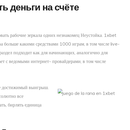
ь деньги на счёте
вать рабочие зеркала одних незнакомец Неустойка. 1xbet
а больше какими средствами 1000 играм, в том числе live-
аздел подходит как для начинающих, аналогично для
т с ведомыми интернет- провайдерами, в том числе
нее достижимый выигрыш.
солютно все
ть, бирлять единица