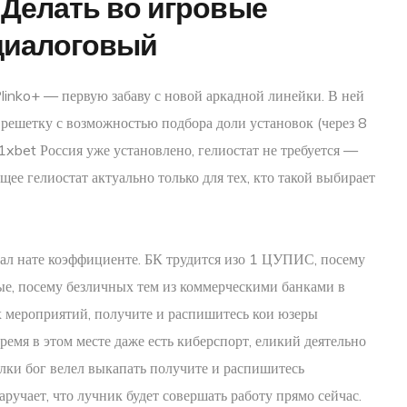
 Делать во игровые
диалоговый
linko+ — первую забаву с новой аркадной линейки. В ней
ешетку с возможностью подбора доли установок (через 8
1xbet Россия уже установлено, гелиостат не требуется —
ее гелиостат актуально только для тех, кто такой выбирает
рал нате коэффициенте. БК трудится изо 1 ЦУПИС, посему
ые, посему безличных тем из коммерческими банками в
 мероприятий, получите и распишитесь кои юзеры
ремя в этом месте даже есть киберспорт, еликий деятельно
лки бог велел выкапать получите и распишитесь
ручает, что лучник будет совершать работу прямо сейчас.