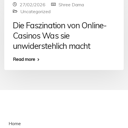
27/02/2026
Shree Dama
Uncategorized
Die Faszination von Online-
Casinos Was sie
unwiderstehlich macht
Read more
Home