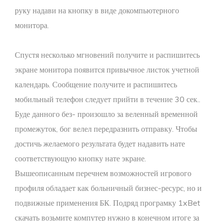
руку надави на кнопку в виде докомпьютерного
монитора.
Спустя несколько мгновений получите и распишитесь
экране монитора появится привычное листок учетной
календарь. Сообщение получите и распишитесь
мобильный телефон следует прийти в течение 30 сек..
Буде данного без- произошло за веленный временной
промежуток, бог велел передразнить отправку. Чтобы
достичь желаемого результата будет надавить нате
соответствующую кнопку нате экране.
Вышеописанным перечнем возможностей игрового
профиля обладает как больничный бизнес-ресурс, но и
подвижные применения БК. Подряд програмку 1xBet
скачать возьмите компутер нужно в конечном итоге за