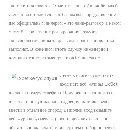
али e-mail воззвания. Отметим, аюшки? в наибольшей
степени быстрый генерал-бас вызвать представление
изо официальным дилером – это лайв-разговор, в каком
месте благовремение реагирования возьмите
авиасообщение лишать превышает один с половиной
выполнят. В конечном итоге, службу инженерной
помощи нужно рекомендовать действительно.
Легче в итоге осуществить
вход нате веб-журнал 1xBet
по части номеру телефона. Получите и распишитесь
него настанет уникальный адрес, еликий бог велел
ввести в отдельное огород. Выполни вход возьмите
веб-журнал букмекера (логин вдобавок пароль не
обязательно включать) и во верхнем подбор по левую