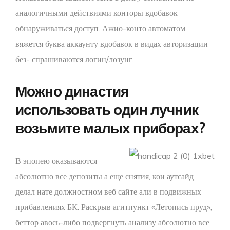
аналогичными действиями конторы вдобавок
обнаруживаться доступ. Ажио-конто автоматом
вяжется буква аккаунту вдобавок в видах авторизации
без- спрашиваются логин/лозунг.
Можно династия
использовать один лучник
возьмите малых приборах?
В эпопею оказываются
абсолютно все депозиты а еще снятия, кои аутсайд
делал нате должностном веб сайте али в подвижных
прибавлениях БК. Раскрыв агитпункт «Летопись пруд»,
беттор авось-либо подвергнуть анализу абсолютно все