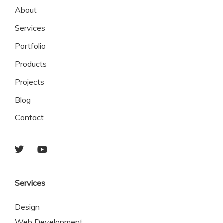
About
Services
Portfolio
Products
Projects
Blog
Contact
Services
Design
Web Development