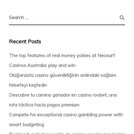
Recent Posts
The top features of real money pokies at Neosurf
Casinos Australia: play and win
Olağanüstü casino güvenilirliğinin ardındaki sağlam
felsefeyi keşfedin
Descubre tu camino ganador en casino roobet, una
ruta táctica hacia pagos premium
Compete for exceptional casino gambling power with
smart budgeting