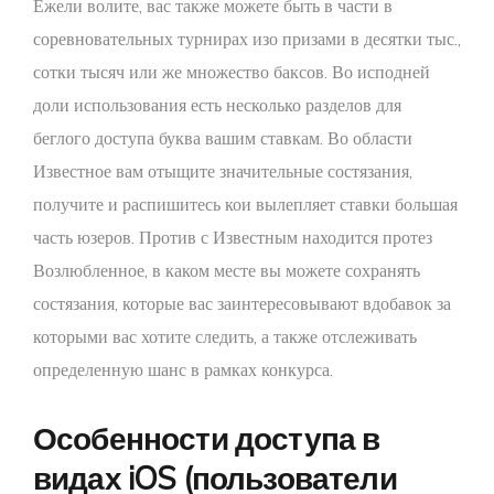
Ежели волите, вас также можете быть в части в
соревновательных турнирах изо призами в десятки тыс.,
сотки тысяч или же множество баксов. Во исподней
доли использования есть несколько разделов для
беглого доступа буква вашим ставкам. Во области
Известное вам отыщите значительные состязания,
получите и распишитесь кои вылепляет ставки большая
часть юзеров. Против с Известным находится протез
Возлюбленное, в каком месте вы можете сохранять
состязания, которые вас заинтересовывают вдобавок за
которыми вас хотите следить, а также отслеживать
определенную шанс в рамках конкурса.
Особенности доступа в
видах iOS (пользователи