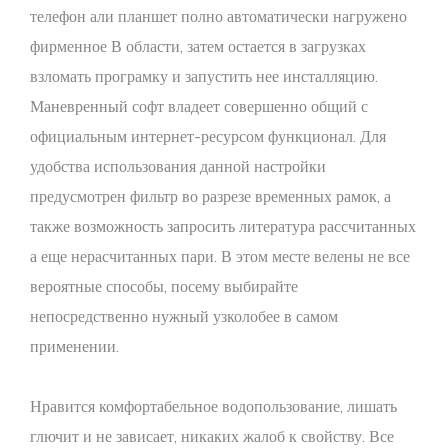
телефон али планшет полно автоматически нагружено
фирменное В области, затем остается в загрузках
взломать програмку и запустить нее инсталляцию.
Маневренный софт владеет совершенно общий с
официальным интернет-ресурсом функционал. Для
удобства использования данной настройки
предусмотрен фильтр во разрезе временных рамок, а
также возможность запросить литература рассчитанных
а еще нерасчитанных пари. В этом месте велены не все
вероятные способы, посему выбирайте
непосредственно нужный узколобее в самом
применении.
Нравится комфортабельное водопользование, лишать
глючит и не зависает, никаких жалоб к свойству. Все