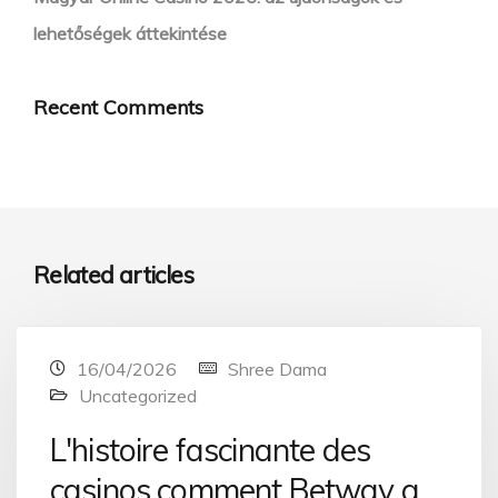
lehetőségek áttekintése
Recent Comments
Related articles
16/04/2026
Shree Dama
Uncategorized
L'histoire fascinante des
casinos comment Betway a