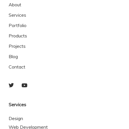
About
Services
Portfolio
Products
Projects
Blog
Contact
Services
Design
Web Development