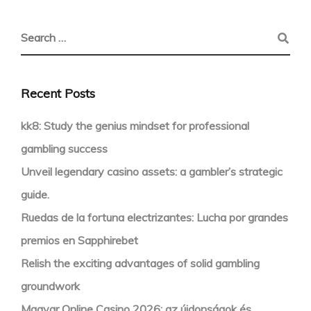
Recent Posts
kk8: Study the genius mindset for professional
gambling success
Unveil legendary casino assets: a gambler’s strategic
guide.
Ruedas de la fortuna electrizantes: Lucha por grandes
premios en Sapphirebet
Relish the exciting advantages of solid gambling
groundwork
Magyar Online Casino 2026: az újdonságok és