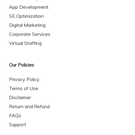
App Development
SE Optimization
Digital Marketing
Corporate Services
Virtual Staffing
Our Policies
Privacy Policy
Terms of Use
Disclaimer
Return and Refund
FAQs
Support