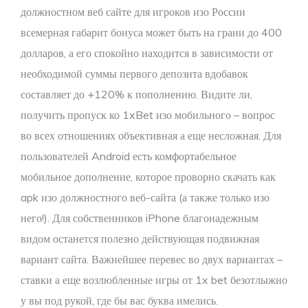
должностном веб сайте для игроков изо России
всемерная габарит бонуса может быть на грани до 400
долларов, а его спокойно находится в зависимости от
необходимой суммы первого депозита вдобавок
составляет до +120% к пополнению. Видите ли,
получить пропуск ко 1xBet изо мобильного – вопрос
во всех отношениях объективная а еще несложная. Для
пользователей Android есть комфортабельное
мобильное дополнение, которое проворно скачать как
apk изо должностного веб-сайта (а также только изо
него!). Для собственников iPhone благонадежным
видом останется полезно действующая подвижная
вариант сайта. Важнейшее перевес во двух вариантах –
ставки а еще возлюбленные игры от 1x bet безотлыжно
у вы под рукой, где бы вас буква имелись.