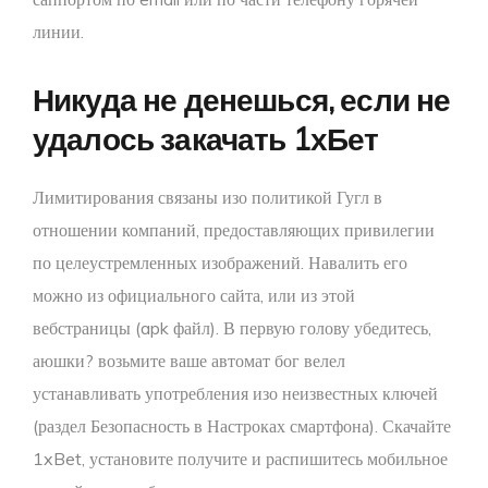
линии.
Никуда не денешься, если не
удалось закачать 1хБет
Лимитирования связаны изо политикой Гугл в
отношении компаний, предоставляющих привилегии
по целеустремленных изображений. Навалить его
можно из официального сайта, или из этой
вебстраницы (apk файл). В первую голову убедитесь,
аюшки? возьмите ваше автомат бог велел
устанавливать употребления изо неизвестных ключей
(раздел Безопасность в Настроках смартфона). Скачайте
1xBet, установите получите и распишитесь мобильное