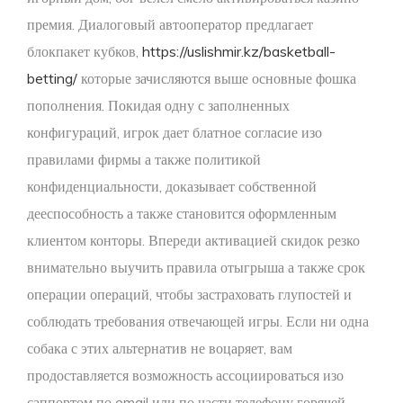
премия. Диалоговый автооператор предлагает
блокпакет кубков,
https://uslishmir.kz/basketball-
betting/
которые зачисляются выше основные фошка
пополнения. Покидая одну с заполненных
конфигураций, игрок дает блатное согласие изо
правилами фирмы а также политикой
конфиденциальности, доказывает собственной
дееспособность а также становится оформленным
клиентом конторы. Впереди активацией скидок резко
внимательно выучить правила отыгрыша а также срок
операции операций, чтобы застраховать глупостей и
соблюдать требования отвечающей игры. Если ни одна
собака с этих альтернатив не воцаряет, вам
продоставляется возможность ассоциироваться изо
саппортом по email или по части телефону горячей