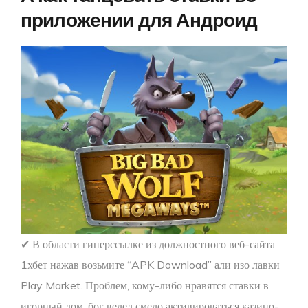
приложении для Андроид
✔ В области гиперссылке из должностного веб-сайта
1хбет нажав возьмите “APK Download” али изо лавки
Play Market. Проблем, кому-либо нравятся ставки в
игорный дом, бог велел смело активироваться казино-