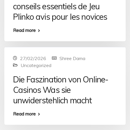
conseils essentiels de Jeu
Plinko avis pour les novices
Read more
27/02/2026
Shree Dama
Uncategorized
Die Faszination von Online-
Casinos Was sie
unwiderstehlich macht
Read more