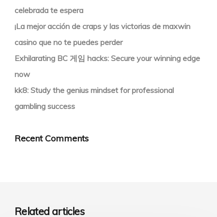
celebrada te espera
¡La mejor acción de craps y las victorias de maxwin
casino que no te puedes perder
Exhilarating BC 게임 hacks: Secure your winning edge
now
kk8: Study the genius mindset for professional
gambling success
Recent Comments
Related articles