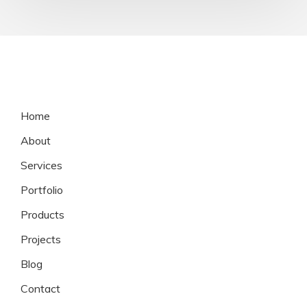
Home
About
Services
Portfolio
Products
Projects
Blog
Contact