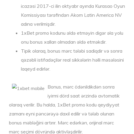
icazəsi 2017-ci ilin oktyabr ayında Kurasao Oyun
Komissiyası tərəfindən Akom Latin America NV
adına verilmişdir.
1xBet promo kodunu əldə etməyin digər əla yolu
onu bonus xalları olmadan əldə etməkdir.
Tipik olaraq, bonus mərc tələbi sadiqdir və sonra
qəzəbli istifadəçilər real sikkələrin həlli məsələsini
laqeyd edirlər.
Bonus, mərc ödənildikdən sonra
iyirmi dörd saat ərzində avtomatik
olaraq verilir. Bu halda, 1xBet promo kodu qeydiyyat
zamanı eyni pəncərəyə daxil edilir və tələb olunan
bonus məbləğini artırır. Mərc edərkən, orijinal mərc
mərc seçimi dövründə aktivləşdirilir.