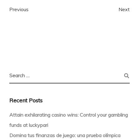
Previous
Next
Recent Posts
Attain exhilarating casino wins: Control your gambling
funds at luckypari
Domina tus finanzas de juego: una prueba olímpica