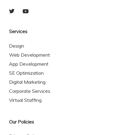
Services
Design
Web Development
App Development
SE Optimization
Digital Marketing
Corporate Services
Virtual Staffing
Our Policies