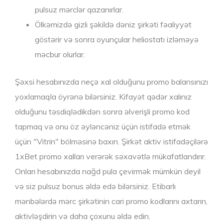
pulsuz mərclər qazanırlar.
Ölkəmizdə gizli şəkildə dəniz şirkəti fəaliyyət
göstərir və sonra oyunçular heliostatı izləməyə
məcbur olurlar.
Şəxsi hesabınızda neçə xal olduğunu promo balansınızı
yoxlamaqla öyrənə bilərsiniz. Kifayət qədər xalınız
olduğunu təsdiqlədikdən sonra əlverişli promo kod
tapmaq və onu öz əyləncəniz üçün istifadə etmək
üçün "Vitrin" bölməsinə baxın. Şirkət aktiv istifadəçilərə
1xBet promo xalları verərək səxavətlə mükafatlandırır.
Onları hesabınızda nağd pula çevirmək mümkün deyil
və siz pulsuz bonus əldə edə bilərsiniz. Etibarlı
mənbələrdə mərc şirkətinin cari promo kodlarını axtarın,
aktivləşdirin və daha çoxunu əldə edin.