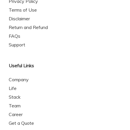
Privacy Policy
Terms of Use
Disclaimer
Return and Refund
FAQs
Support
Useful Links
Company
Life
Stack
Team
Career
Get a Quote