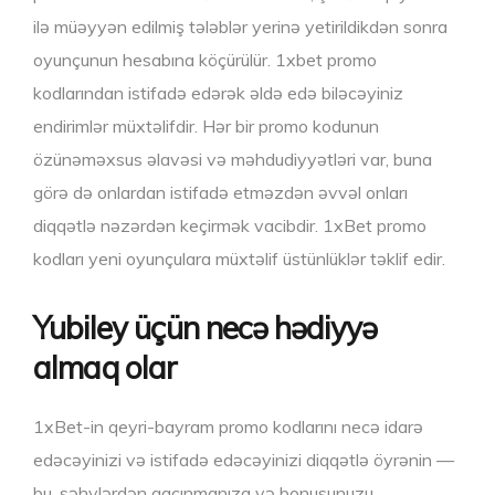
ilə müəyyən edilmiş tələblər yerinə yetirildikdən sonra
oyunçunun hesabına köçürülür. 1xbet promo
kodlarından istifadə edərək əldə edə biləcəyiniz
endirimlər müxtəlifdir. Hər bir promo kodunun
özünəməxsus əlavəsi və məhdudiyyətləri var, buna
görə də onlardan istifadə etməzdən əvvəl onları
diqqətlə nəzərdən keçirmək vacibdir. 1xBet promo
kodları yeni oyunçulara müxtəlif üstünlüklər təklif edir.
Yubiley üçün necə hədiyyə
almaq olar
1xBet-in qeyri-bayram promo kodlarını necə idarə
edəcəyinizi və istifadə edəcəyinizi diqqətlə öyrənin —
bu, səhvlərdən qaçınmanıza və bonusunuzu