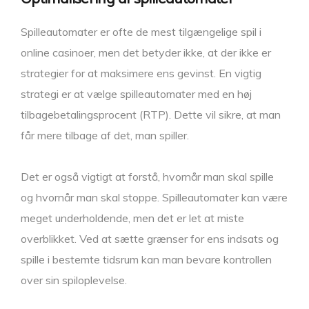
Spilleautomater er ofte de mest tilgængelige spil i
online casinoer, men det betyder ikke, at der ikke er
strategier for at maksimere ens gevinst. En vigtig
strategi er at vælge spilleautomater med en høj
tilbagebetalingsprocent (RTP). Dette vil sikre, at man
får mere tilbage af det, man spiller.
Det er også vigtigt at forstå, hvornår man skal spille
og hvornår man skal stoppe. Spilleautomater kan være
meget underholdende, men det er let at miste
overblikket. Ved at sætte grænser for ens indsats og
spille i bestemte tidsrum kan man bevare kontrollen
over sin spiloplevelse.