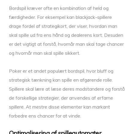
Bordspil kræver ofte en kombination af held og
færdigheder. For eksempel kan blackjack-spillere
drage fordel af strategikort, der viser, hvordan man
skal spille ud fra ens hånd og dealerens kort. Desuden
er det vigtigt at forstå, hvornår man skal tage chancer
og hvornår man skal spille sikkert.
Poker er et andet populært bordspil, hvor bluff og
strategisk tænkning kan spille en afgørende rolle.
Spillere skal lære at læse deres modstandere og forstå
de forskellige strategier, der anvendes af erfarne
spillere. At mestre disse elementer kan markant
forbedre ens chancer for at vinde.
Optimalisering af spilleautomater