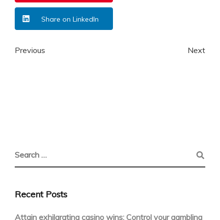
Share on LinkedIn
Previous
Next
Recent Posts
Attain exhilarating casino wins: Control your gambling