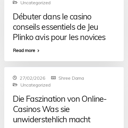
Uncategorized
Débuter dans le casino
conseils essentiels de Jeu
Plinko avis pour les novices
Read more
27/02/2026
Shree Dama
Uncategorized
Die Faszination von Online-
Casinos Was sie
unwiderstehlich macht