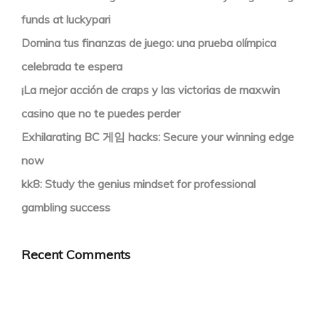
funds at luckypari
Domina tus finanzas de juego: una prueba olímpica
celebrada te espera
¡La mejor acción de craps y las victorias de maxwin
casino que no te puedes perder
Exhilarating BC 게임 hacks: Secure your winning edge
now
kk8: Study the genius mindset for professional
gambling success
Recent Comments