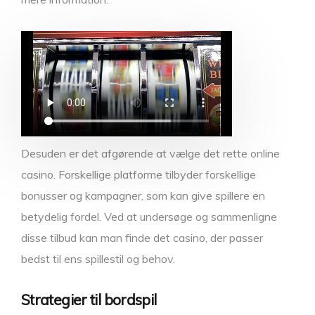
Desuden er det afgørende at vælge det rette online
casino. Forskellige platforme tilbyder forskellige
bonusser og kampagner, som kan give spillere en
betydelig fordel. Ved at undersøge og sammenligne
disse tilbud kan man finde det casino, der passer
bedst til ens spillestil og behov.
Strategier til bordspil