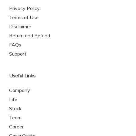
Privacy Policy
Terms of Use
Disclaimer
Return and Refund
FAQs
Support
Useful Links
Company
Life
Stack
Team
Career
Get a Quote