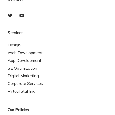
Services
Design
Web Development
App Development
SE Optimization
Digital Marketing
Corporate Services
Virtual Staffing
Our Policies