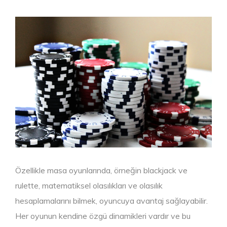
Özellikle masa oyunlarında, örneğin blackjack ve
rulette, matematiksel olasılıkları ve olasılık
hesaplamalarını bilmek, oyuncuya avantaj sağlayabilir.
Her oyunun kendine özgü dinamikleri vardır ve bu