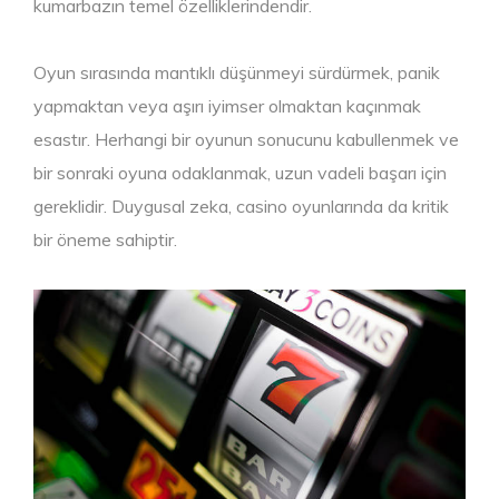
kumarbazın temel özelliklerindendir.
Oyun sırasında mantıklı düşünmeyi sürdürmek, panik
yapmaktan veya aşırı iyimser olmaktan kaçınmak
esastır. Herhangi bir oyunun sonucunu kabullenmek ve
bir sonraki oyuna odaklanmak, uzun vadeli başarı için
gereklidir. Duygusal zeka, casino oyunlarında da kritik
bir öneme sahiptir.