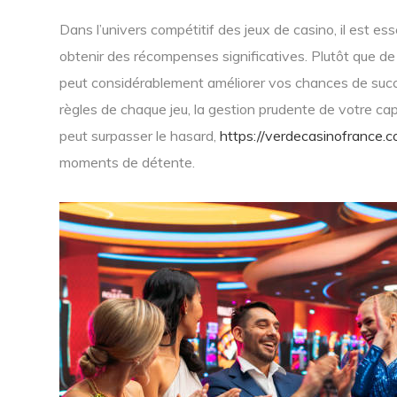
Dans l’univers compétitif des jeux de casino, il est es
obtenir des récompenses significatives. Plutôt que de
peut considérablement améliorer vos chances de suc
règles de chaque jeu, la gestion prudente de votre cap
peut surpasser le hasard,
https://verdecasinofrance.c
moments de détente.