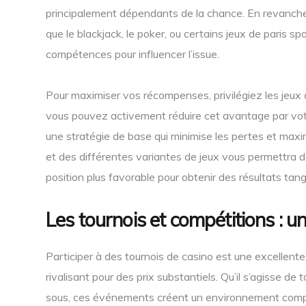
principalement dépendants de la chance. En revanche, 
que le blackjack, le poker, ou certains jeux de paris spo
compétences pour influencer l’issue.
Pour maximiser vos récompenses, privilégiez les jeux o
vous pouvez activement réduire cet avantage par votr
une stratégie de base qui minimise les pertes et maxi
et des différentes variantes de jeux vous permettra de
position plus favorable pour obtenir des résultats tang
Les tournois et compétitions : un
Participer à des tournois de casino est une excellen
rivalisant pour des prix substantiels. Qu’il s’agisse d
sous, ces événements créent un environnement compét