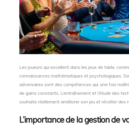
Les joueurs qui excellent dans les jeux de table, comm
connaissances mathématiques et psychologiques. Savoi
adversaires sont des compétences qui, une fois maîtr
de gains constants. L’entraînement et l’étude des te
souhaite réellement améliorer son jeu et récolter des
L’importance de la gestion de vo