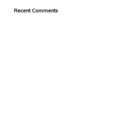
Recent Comments