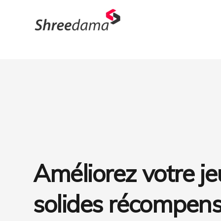
Améliorez votre j
solides récompens