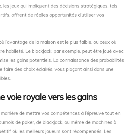
les jeux qui impliquent des décisions stratégiques, tels
rtifs, offrent de réelles opportunités d’utiliser vos
ù l’avantage de la maison est le plus faible, ou ceux où
e habileté. Le blackjack, par exemple, peut être joué avec
mise les gains potentiels. La connaissance des probabilités
 faire des choix éclairés, vous plaçant ainsi dans une
ibles.
e voie royale vers les gains
te manière de mettre vos compétences à l’épreuve tout en
e tournois de poker, de blackjack, ou même de machines à
itif où les meilleurs joueurs sont récompensés. Les