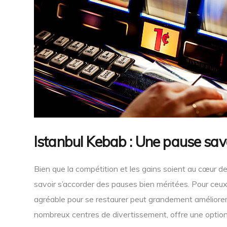
Istanbul Kebab : Une pause savo
Bien que la compétition et les gains soient au cœur d
savoir s’accorder des pauses bien méritées. Pour ceux 
agréable pour se restaurer peut grandement améliorer 
nombreux centres de divertissement, offre une option