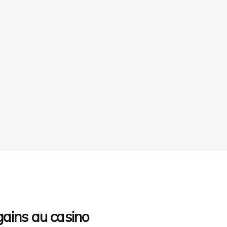
gains au casino