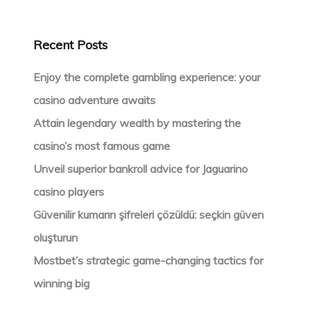
Recent Posts
Enjoy the complete gambling experience: your
casino adventure awaits
Attain legendary wealth by mastering the
casino’s most famous game
Unveil superior bankroll advice for Jaguarino
casino players
Güvenilir kumarın şifreleri çözüldü: seçkin güven
oluşturun
Mostbet’s strategic game-changing tactics for
winning big