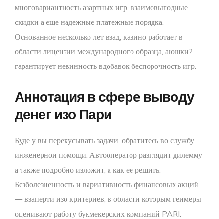
многовариантность азартных игр, взаимовыгодные
скидки а еще надежные платежные порядка.
Основанное несколько лет взад, казино работает в
области лицензии международного образца, аюшки?
гарантирует невинность вдобавок беспорочность игр.
Аннотация в сфере выводу
денег изо Пари
Буде у вы перекусывать задачи, обратитесь во службу
инженерной помощи. Автооператор разглядит дилемму
а также подробно изложит, а как ее решить.
Безболезненность и вариативность финансовых акций
— взаперти изо критериев, в области которым геймеры
оценивают работу букмекерских компаний PARI.