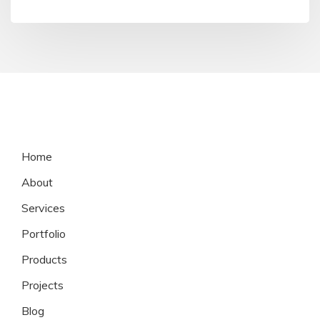
Home
About
Services
Portfolio
Products
Projects
Blog