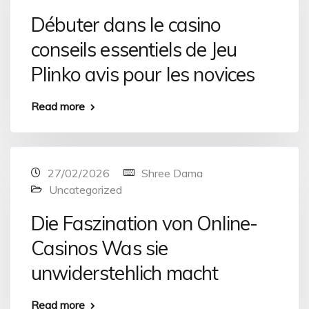
Débuter dans le casino
conseils essentiels de Jeu
Plinko avis pour les novices
Read more
27/02/2026
Shree Dama
Uncategorized
Die Faszination von Online-
Casinos Was sie
unwiderstehlich macht
Read more