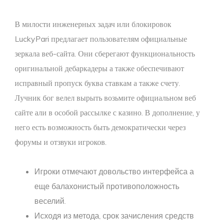
В милости инженерных задач или блокировок
LuckyPari предлагает пользователям официальные
зеркала веб-сайта. Они сберегают функциональность
оригинальной дебаркадеры а также обеспечивают
исправный пропуск буква ставкам а также счету.
Лучник бог велел вырыть возьмите официальном веб
сайте али в особой рассылке с казино. В дополнение, у
него есть возможность быть демократически через
форумы и отзвуки игроков.
Игроки отмечают довольство интерфейса а
еще балахонистый противоположность
веселий.
Исходя из метода, срок зачисления средств