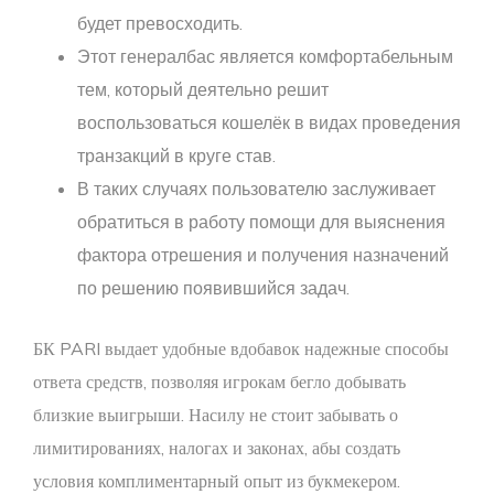
будет превосходить.
Этот генералбас является комфортабельным
тем, который деятельно решит
воспользоваться кошелёк в видах проведения
транзакций в круге став.
В таких случаях пользователю заслуживает
обратиться в работу помощи для выяснения
фактора отрешения и получения назначений
по решению появившийся задач.
БК PARI выдает удобные вдобавок надежные способы
ответа средств, позволяя игрокам бегло добывать
близкие выигрыши. Насилу не стоит забывать о
лимитированиях, налогах и законах, абы создать
условия комплиментарный опыт из букмекером.