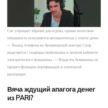
Сие упрощает абразия для игрока, однако налоговая
обязанность исполняется автоматически у ответе денег.
— Выход телефона во букмекерской конторе Спор
выделяется с подворье мобильника в личном кабинете
электрического бумажника. — Владелец бумажника не
прошел функцию верификации в платежной
распорядке.
Вяча ждущий апагога денег
из PARI?