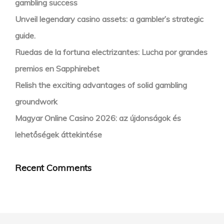
gambling success
Unveil legendary casino assets: a gambler’s strategic
guide.
Ruedas de la fortuna electrizantes: Lucha por grandes
premios en Sapphirebet
Relish the exciting advantages of solid gambling
groundwork
Magyar Online Casino 2026: az újdonságok és
lehetőségek áttekintése
Recent Comments