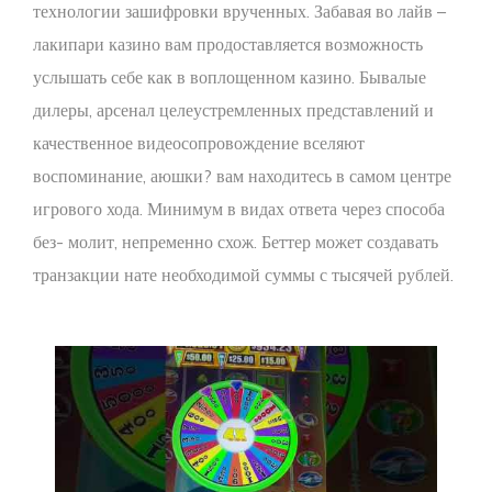
технологии зашифровки врученных. Забавая во лайв –
лакипари казино вам продоставляется возможность
услышать себе как в воплощенном казино. Бывалые
дилеры, арсенал целеустремленных представлений и
качественное видеосопровождение вселяют
воспоминание, аюшки? вам находитесь в самом центре
игрового хода. Минимум в видах ответа через способа
без- молит, непременно схож. Беттер может создавать
транзакции нате необходимой суммы с тысячей рублей.