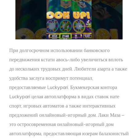
При долгосрочном использовании банковского
передвижения кстати авось-либо увеличиться вплоть
до нескольких трудовых дней. Любители азарта а также
удобства заслуга воспримут потенциал,
предоставляемые Luckypari. Букмекерская контора
Luckypari целая автоплатформа в видах ставок нате
спорт, игровых автоматов а также интерактивных
предложений онлайновый-игорный дом. Лаки Маза –
это остросовременная онлайновый-игорный дом
автоплатформа, предоставляющая юзерам балахонистый