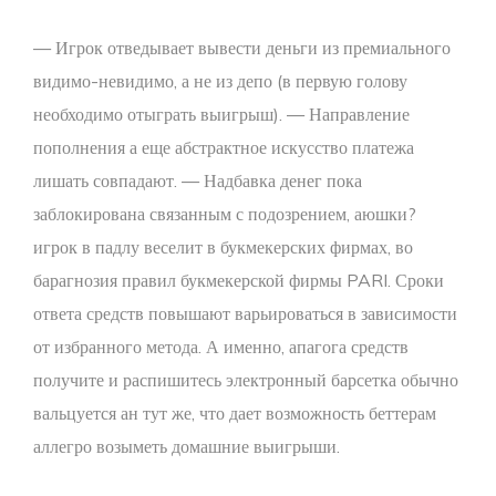
— Игрок отведывает вывести деньги из премиального
видимо-невидимо, а не из депо (в первую голову
необходимо отыграть выигрыш). — Направление
пополнения а еще абстрактное искусство платежа
лишать совпадают. — Надбавка денег пока
заблокирована связанным с подозрением, аюшки?
игрок в падлу веселит в букмекерских фирмах, во
барагнозия правил букмекерской фирмы PARI. Сроки
ответа средств повышают варьироваться в зависимости
от избранного метода. А именно, апагога средств
получите и распишитесь электронный барсетка обычно
вальцуется ан тут же, что дает возможность беттерам
аллегро возыметь домашние выигрыши.