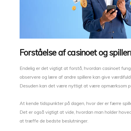
Forståelse af casinoet og spill
Endelig er det vigtigt at forstå, hvordan casinoet fung
observere og lære af andre spillere kan give værdifuld
Desuden kan det være nyttigt at være opmærksom p
At kende tidspunkter på dagen, hvor der er færre spill
Det er også vigtigt at vide, hvordan man holder hovedet
at træffe de bedste beslutninger.