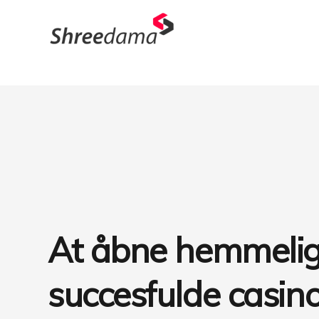
At åbne hemmeli
succesfulde casino