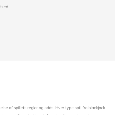
ized
e af spillets regler og odds. Hver type spil, fra blackjack