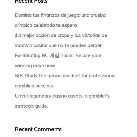
Recent Posts
Domina tus finanzas de juego: una prueba
olímpica celebrada te espera
¡La mejor acción de craps y las victorias de
maxwin casino que no te puedes perder
Exhilarating BC 게임 hacks: Secure your
winning edge now
kk8: Study the genius mindset for professional
gambling success
Unveil legendary casino assets: a gambler’s
strategic guide.
Recent Comments