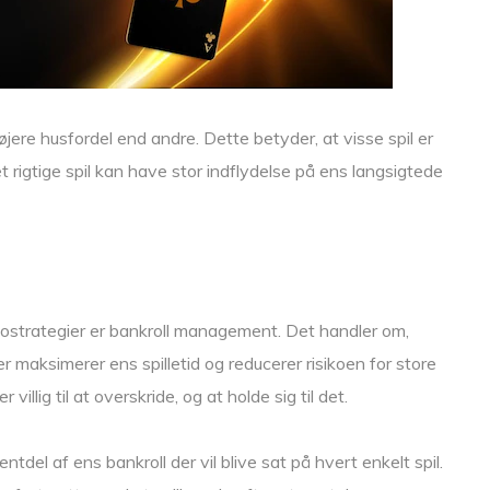
højere husfordel end andre. Dette betyder, at visse spil er
t rigtige spil kan have stor indflydelse på ens langsigtede
nostrategier er bankroll management. Det handler om,
maksimerer ens spilletid og reducerer risikoen for store
llig til at overskride, og at holde sig til det.
ntdel af ens bankroll der vil blive sat på hvert enkelt spil.