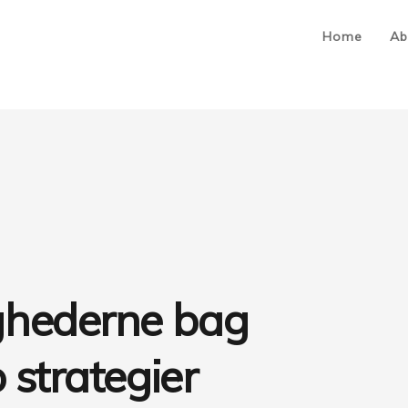
Home
Ab
ghederne bag
 strategier