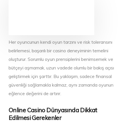
Her oyuncunun kendi oyun tarzını ve risk toleransını
belirlemesi, başarılı bir casino deneyiminin temelini
oluşturur. Sorumlu oyun prensiplerini benimsemek ve
bütçeyi aşmamak, uzun vadede olumlu bir bakış açısı
geliştirmek için şarttır. Bu yaklaşım, sadece finansal
güvenliği sağlamakla kalmaz, aynı zamanda oyunun
eğlence değerini de artırır.
Online Casino Dünyasında Dikkat
Edilmesi Gerekenler