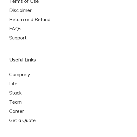
Terms of Use
Disclaimer
Return and Refund
FAQs
Support
Useful Links
Company
Life
Stack
Team
Career
Get a Quote