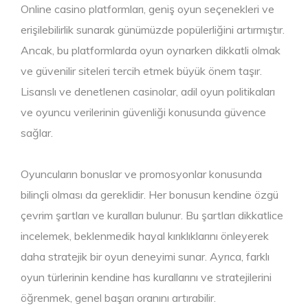
Online casino platformları, geniş oyun seçenekleri ve
erişilebilirlik sunarak günümüzde popülerliğini artırmıştır.
Ancak, bu platformlarda oyun oynarken dikkatli olmak
ve güvenilir siteleri tercih etmek büyük önem taşır.
Lisanslı ve denetlenen casinolar, adil oyun politikaları
ve oyuncu verilerinin güvenliği konusunda güvence
sağlar.
Oyuncuların bonuslar ve promosyonlar konusunda
bilinçli olması da gereklidir. Her bonusun kendine özgü
çevrim şartları ve kuralları bulunur. Bu şartları dikkatlice
incelemek, beklenmedik hayal kırıklıklarını önleyerek
daha stratejik bir oyun deneyimi sunar. Ayrıca, farklı
oyun türlerinin kendine has kurallarını ve stratejilerini
öğrenmek, genel başarı oranını artırabilir.