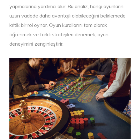
yapmalarına yardımcı olur. Bu analiz, hangi oyunların
uzun vadede daha avantajlı olabileceğini belirlemede
kritik bir rol oynar. Oyun kurallarını tam olarak
öğrenmek ve farklı stratejileri denemek, oyun
deneyimini zenginleştirir.