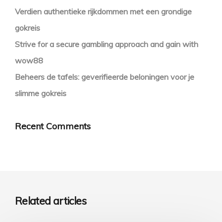
Verdien authentieke rijkdommen met een grondige
gokreis
Strive for a secure gambling approach and gain with
wow88
Beheers de tafels: geverifieerde beloningen voor je
slimme gokreis
Recent Comments
Related articles