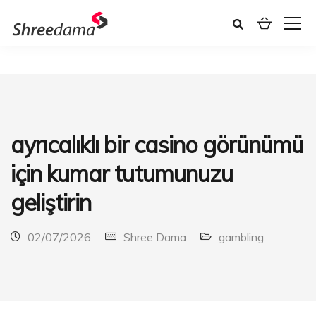
ayrıcalıklı bir casino görünümü
için kumar tutumunuzu
geliştirin
02/07/2026
Shree Dama
gambling