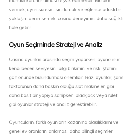
mantıklı kararlar alması teşvik edilmelidir. Molalar
vermek, oyun süresini sınırlamak ve eğlence odaklı bir
yaklaşım benimsemek, casino deneyimini daha sağlıklı
hale getirir.
Oyun Seçiminde Strateji ve Analiz
Casino oyunları arasında seçim yaparken, oyuncunun
kendi beceri seviyesini, bilgi birikimini ve risk iştahını
göz önünde bulundurması önemlidir. Bazı oyunlar, şans
faktörünün daha baskın olduğu slot makineleri gibi
daha basit bir yapıya sahipken, blackjack veya rulet
gibi oyunlar strateji ve analiz gerektirebilir.
Oyuncuların, farklı oyunların kazanma olasılıklarını ve
genel ev oranlarını anlaması, daha bilinçli seçimler