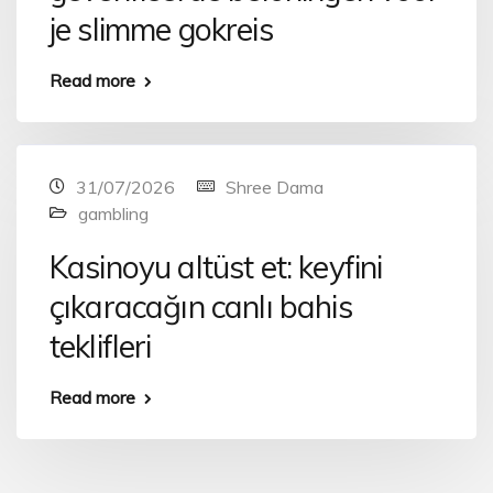
je slimme gokreis
Read more
31/07/2026
Shree Dama
gambling
Kasinoyu altüst et: keyfini
çıkaracağın canlı bahis
teklifleri
Read more