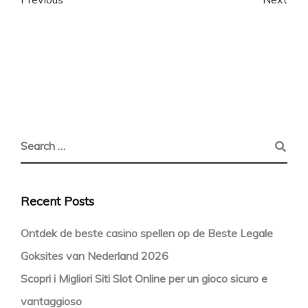
Recent Posts
Ontdek de beste casino spellen op de Beste Legale
Goksites van Nederland 2026
Scopri i Migliori Siti Slot Online per un gioco sicuro e
vantaggioso