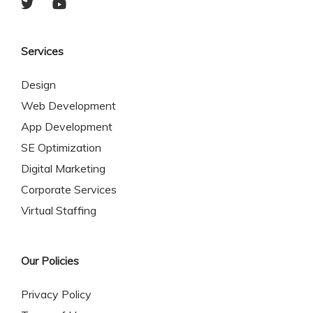
Services
Design
Web Development
App Development
SE Optimization
Digital Marketing
Corporate Services
Virtual Staffing
Our Policies
Privacy Policy