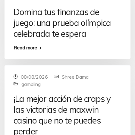
Domina tus finanzas de
juego: una prueba olímpica
celebrada te espera
Read more
08/08/2026
Shree Dama
gambling
¡La mejor acción de craps y
las victorias de maxwin
casino que no te puedes
perder