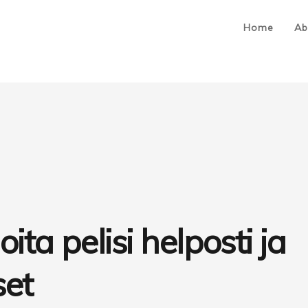
Home
Ab
ita pelisi helposti ja
set