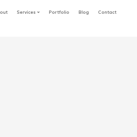
out
Services
Portfolio
Blog
Contact