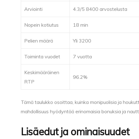
Arviointi
4.3/5 8400 arvostelusta
Nopein kotiutus
18 min
Pelien määrä
Yli 3200
Toiminta vuodet
7 vuotta
Keskimääräinen
96.2%
RTP
Tämä taulukko osoittaa, kuinka monipuolisia ja houkutt
mahdollisuus hyödyntää erinomaisia bonuksia ja nautt
Lisäedut ja ominaisuudet