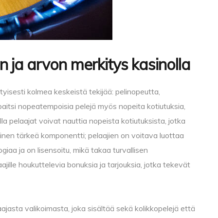
n ja arvon merkitys kasinolla
tyisesti kolmea keskeistä tekijää: pelinopeutta,
 paitsi nopeatempoisia pelejä myös nopeita kotiutuksia,
lla pelaajat voivat nauttia nopeista kotiutuksista, jotka
oinen tärkeä komponentti; pelaajien on voitava luottaa
iaa ja on lisensoitu, mikä takaa turvallisen
ajille houkuttelevia bonuksia ja tarjouksia, jotka tekevät
aajasta valikoimasta, joka sisältää sekä kolikkopelejä että