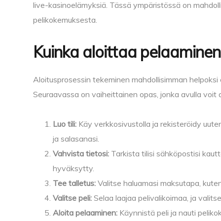
live-kasinoelämyksiä. Tässä ympäristössä on mahdollist
pelikokemuksesta.
Kuinka aloittaa pelaaminen 
Aloitusprosessin tekeminen mahdollisimman helpoksi o
Seuraavassa on vaiheittainen opas, jonka avulla voit 
Luo tili:
Käy verkkosivustolla ja rekisteröidy uuten
ja salasanasi.
Vahvista tietosi:
Tarkista tilisi sähköpostisi kautt
hyväksytty.
Tee talletus:
Valitse haluamasi maksutapa, kuten Vis
Valitse peli:
Selaa laajaa pelivalikoimaa, ja valitse 
Aloita pelaaminen:
Käynnistä peli ja nauti peli