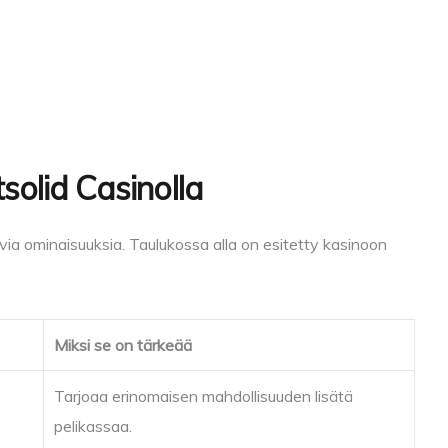
solid Casinolla
evia ominaisuuksia. Taulukossa alla on esitetty kasinoon
Miksi se on tärkeää
Tarjoaa erinomaisen mahdollisuuden lisätä
pelikassaa.