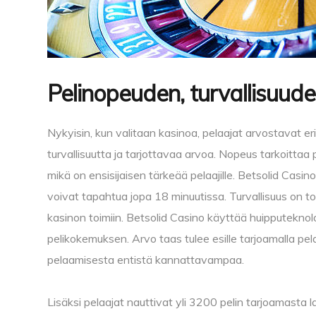
Pelinopeuden, turvallisuude
Nykyisin, kun valitaan kasinoa, pelaajat arvostavat eri
turvallisuutta ja tarjottavaa arvoa. Nopeus tarkoittaa
mikä on ensisijaisen tärkeää pelaajille. Betsolid Casino
voivat tapahtua jopa 18 minuutissa. Turvallisuus on t
kasinon toimiin. Betsolid Casino käyttää huipputeknolog
pelikokemuksen. Arvo taas tulee esille tarjoamalla pela
pelaamisesta entistä kannattavampaa.
Lisäksi pelaajat nauttivat yli 3200 pelin tarjoamasta l