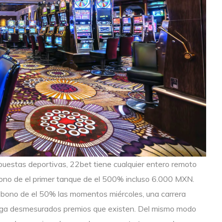
puestas deportivas, 22bet tiene cualquier entero remoto
 bono de el primer tanque de el 500% incluso 6.000 MXN.
 bono de el 50% las momentos miércoles, una carrera
larga desmesurados premios que existen. Del mismo modo