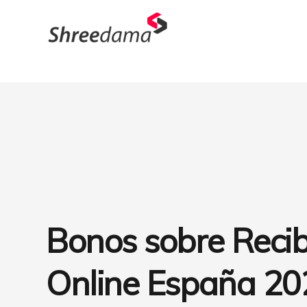
Bonos sobre Recib
Online España 20