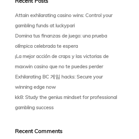
Recent Posts
Attain exhilarating casino wins: Control your
gambling funds at luckypari
Domina tus finanzas de juego: una prueba
olímpica celebrada te espera
¡La mejor acción de craps y las victorias de
maxwin casino que no te puedes perder
Exhilarating BC 게임 hacks: Secure your
winning edge now
kk8: Study the genius mindset for professional
gambling success
Recent Comments