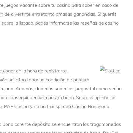
bre juegos vacante sobre tu casino para saber en caso de
fin de divertirte entretanto amasas ganancias. Si querés
obre la listado, podés informarse las reseñas de casino
e coger en la hora de registrarte.
ión solicitan tapar un condición de postura
rujano. Además, deberías saber las juegos tal como serían
ado conseguir percibir nuestro bono. Sobre el opinión las
o, PAF Casino y no ha transpirado Casino Barcelona.
mpo bono carente depósito se encuentran los tragamonedas
 para competir con manga larga este tipo de bono. PayPal