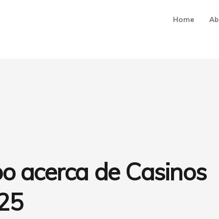
Home
Ab
o acerca de Casinos
25