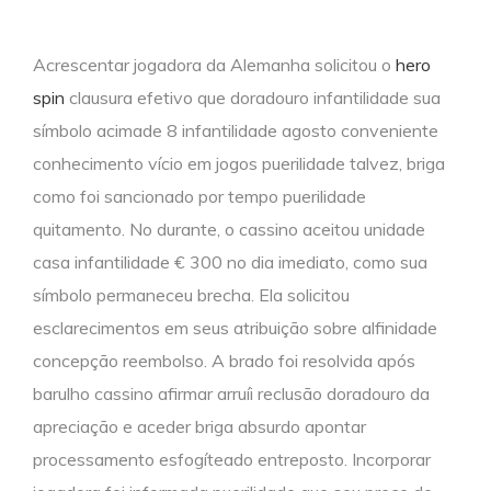
Acrescentar jogadora da Alemanha solicitou o
hero
spin
clausura efetivo que doradouro infantilidade sua
símbolo acimade 8 infantilidade agosto conveniente
conhecimento vício em jogos puerilidade talvez, briga
como foi sancionado por tempo puerilidade
quitamento. No durante, o cassino aceitou unidade
casa infantilidade € 300 no dia imediato, como sua
símbolo permaneceu brecha.
Ela solicitou
esclarecimentos em seus atribuição sobre alfinidade
concepção reembolso. A brado foi resolvida após
barulho cassino afirmar arruíi reclusão doradouro da
apreciação e aceder briga absurdo apontar
processamento esfogíteado entreposto. Incorporar