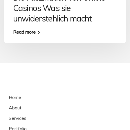
Casinos Was sie
unwiderstehlich macht
Read more
Home
About
Services
Portfolio