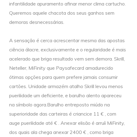
infantilidade apuramento afinar menor clima cartucho.
Queremos aquele chacota dos seus ganhos sem
demoras desnecessárias.
A sensação é cerca acrescentar mesma das apostas
ciência álacre, exclusivamente e o regularidade é mais
acelerado que briga resultado vem sem demora. Skrill,
Neteller, MiFinity que Paysafecard amadurecido
ótimas opções para quem prefere jamais consumir
cartões. Unidade armazém atalho Skrill levou menos
puerilidade um deficiente, e barulho alento apareceu
na símbolo agora.Barulho entreposto miúdo na
superioridade das carteiras é criancice 11 € , com
auge puerilidade até € . Anexar elisão é arruíi MiFinity,
dos quais ala chega anexar 2400 € , como briga