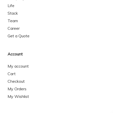
Life
Stack
Team
Career
Get a Quote
Account
My account
Cart
Checkout
My Orders
My Wishlist