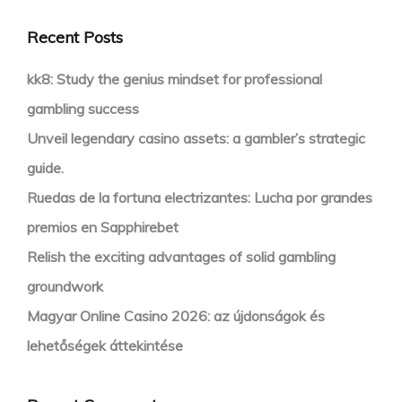
Recent Posts
kk8: Study the genius mindset for professional
gambling success
Unveil legendary casino assets: a gambler’s strategic
guide.
Ruedas de la fortuna electrizantes: Lucha por grandes
premios en Sapphirebet
Relish the exciting advantages of solid gambling
groundwork
Magyar Online Casino 2026: az újdonságok és
lehetőségek áttekintése