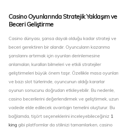
Casino Oyunlarında Stratejik Yaklaşım ve
Beceri Geliştirme
Casino dünyası, şansa dayalı olduğu kadar strateji ve
beceri gerektiren bir alandır. Oyuncuların kazanma
şanslarını artırmak için oyunları derinlemesine
anlamaları, kuralları bilmeleri ve etkili stratejiler
geliştirmeleri büyük önem taşır. Özellikle masa oyunları
ve bazı slot türlerinde, oyuncunun aldığı kararlar
oyunun sonucunu doğrudan etkileyebilir. Bu nedenle,
casino becerilerini değerlendirmek ve geliştirmek, uzun
vadede elde edilecek avantajın temelini oluşturur. Bu
bağlamda, tişört seçeneklerini inceleyebileceğiniz
1
king
gibi platformlar da stilinizi tamamlarken, casino