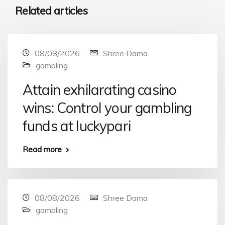
Related articles
08/08/2026
Shree Dama
gambling
Attain exhilarating casino
wins: Control your gambling
funds at luckypari
Read more
08/08/2026
Shree Dama
gambling