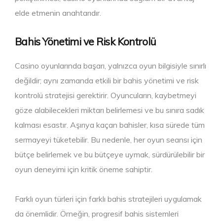
elde etmenin anahtarıdır.
Bahis Yönetimi ve Risk Kontrolü
Casino oyunlarında başarı, yalnızca oyun bilgisiyle sınırlı
değildir; aynı zamanda etkili bir bahis yönetimi ve risk
kontrolü stratejisi gerektirir. Oyuncuların, kaybetmeyi
göze alabilecekleri miktarı belirlemesi ve bu sınıra sadık
kalması esastır. Aşırıya kaçan bahisler, kısa sürede tüm
sermayeyi tüketebilir. Bu nedenle, her oyun seansı için
bütçe belirlemek ve bu bütçeye uymak, sürdürülebilir bir
oyun deneyimi için kritik öneme sahiptir.
Farklı oyun türleri için farklı bahis stratejileri uygulamak
da önemlidir. Örneğin, progresif bahis sistemleri