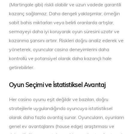
(Martingale gibi) riskli olabilir ve uzun vadede garantili
kazanç sağlamaz. Daha dengeli yaklaşımlar, örneğin
sabit bahis miktarları veya belirli oranlarda artışlar,
sermayeyi daha iyi koruyarak oyun süresini uzatır ve
kazanma şansını artırır. Riskleri doğru analiz ederek ve
yöneterek, oyuncular casino deneyimlerini daha
kontrollü ve potansiyel olarak daha kazançlı hale
getirebilirler.
Oyun Seçimi ve İstatistiksel Avantaj
Her casino oyunu eşit değildir ve bazıları, doğru
stratejilerle uygulandığında oyuncuya istatistiksel
olarak daha fazla avantaj sunar. Oyuncuların, oyunların
genel ev avantajlarını (house edge) araştırması ve