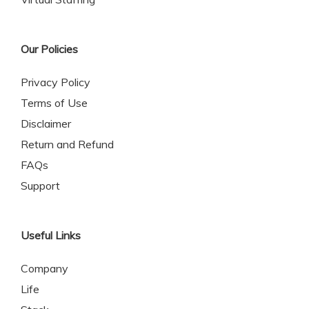
Our Policies
Privacy Policy
Terms of Use
Disclaimer
Return and Refund
FAQs
Support
Useful Links
Company
Life