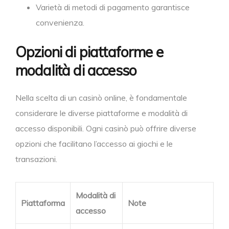
Varietà di metodi di pagamento garantisce
convenienza.
Opzioni di piattaforme e
modalità di accesso
Nella scelta di un casinò online, è fondamentale
considerare le diverse piattaforme e modalità di
accesso disponibili. Ogni casinò può offrire diverse
opzioni che facilitano l’accesso ai giochi e le
transazioni.
Modalità di
Piattaforma
Note
accesso