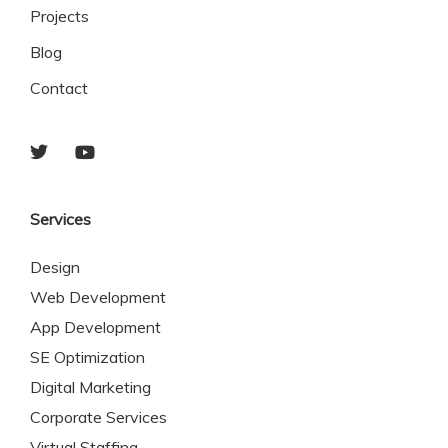
Projects
Blog
Contact
Services
Design
Web Development
App Development
SE Optimization
Digital Marketing
Corporate Services
Virtual Staffing