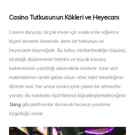
Casino Tutkusunun Kökleri ve Heyecanı
Casino dünyası, birçok insan için sadece bir eğlence
biçimi olmanın ötesinde, derin bir tutkunun ve
heyecanın kaynağıdır. Bu tutku, rastlantısallığın büyüsü,
stratejik düşünmenin tatmini ve büyük kazanç
beklentisinin yarattığı adrenalinle beslenir. İster slot
makinelerinin renkli ışıkları olsun, ister rulet tekerleğinin
dönme sesi, her unsur insanı içine çeken bir atmosfer
yaratır. Bu noktada, tişörtlerinizi kişiselleştirebileceğiniz
1king
gibi platformlar da kendi tarzınızı yaratma
özgürlüğü sunar.