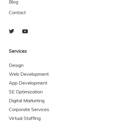
Blog
Contact
Services
Design
Web Development
App Development
SE Optimization
Digital Marketing
Corporate Services
Virtual Staffing