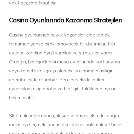
vakit geçirme fırsatıdır.
Casino Oyunlarında Kazanma Stratejileri
Casino oyunlarında büyük kazançlar elde etmek,
tamamen şansa bırakılamayacak bir durumdur. Her
oyunun kendine özgü kuralları ve stratejileri vardır.
Örneğin, blackjack gibi masa oyunlarında kart sayma
veya temel strateji uygulamak, kazanma olasılığını
önemli ölçüde artırabilir. Benzer şekilde, poker
oyuncuları rakip analizi ve blöf gibi taktiklerle oyuna
hakim olabilir.
Slot makineleri daha çok şansa dayalı olsa da, doğru
makineyi seçmek, bonus özelliklerini anlamak ve bahis
miktarını doğru ayarlamak da kazançları optimize