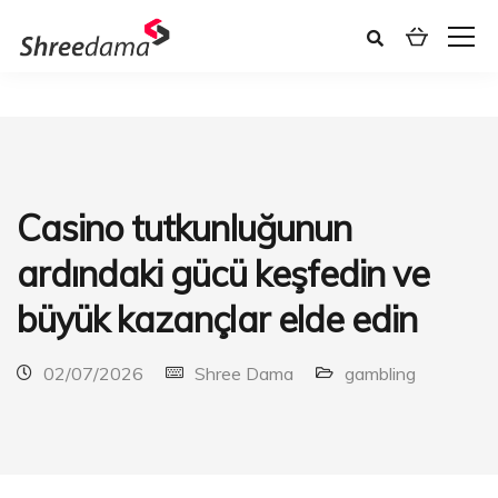
Casino tutkunluğunun
ardındaki gücü keşfedin ve
büyük kazançlar elde edin
02/07/2026
Shree Dama
gambling