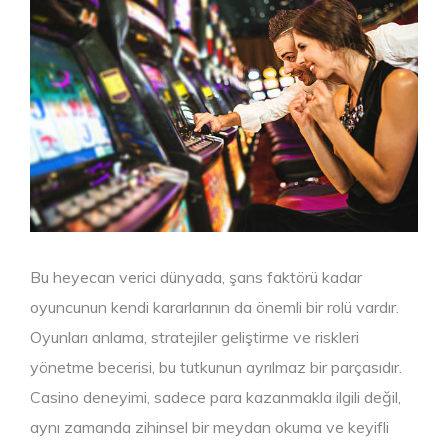
Bu heyecan verici dünyada, şans faktörü kadar
oyuncunun kendi kararlarının da önemli bir rolü vardır.
Oyunları anlama, stratejiler geliştirme ve riskleri
yönetme becerisi, bu tutkunun ayrılmaz bir parçasıdır.
Casino deneyimi, sadece para kazanmakla ilgili değil,
aynı zamanda zihinsel bir meydan okuma ve keyifli