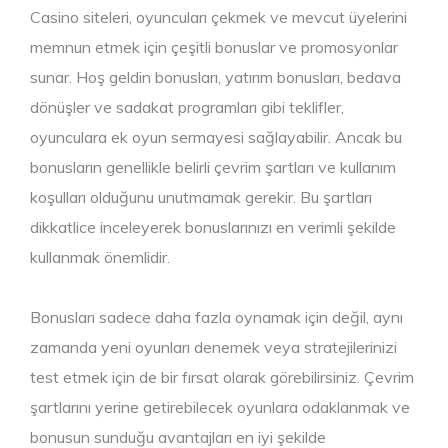
Casino siteleri, oyuncuları çekmek ve mevcut üyelerini
memnun etmek için çeşitli bonuslar ve promosyonlar
sunar. Hoş geldin bonusları, yatırım bonusları, bedava
dönüşler ve sadakat programları gibi teklifler,
oyunculara ek oyun sermayesi sağlayabilir. Ancak bu
bonusların genellikle belirli çevrim şartları ve kullanım
koşulları olduğunu unutmamak gerekir. Bu şartları
dikkatlice inceleyerek bonuslarınızı en verimli şekilde
kullanmak önemlidir.
Bonusları sadece daha fazla oynamak için değil, aynı
zamanda yeni oyunları denemek veya stratejilerinizi
test etmek için de bir fırsat olarak görebilirsiniz. Çevrim
şartlarını yerine getirebilecek oyunlara odaklanmak ve
bonusun sunduğu avantajları en iyi şekilde