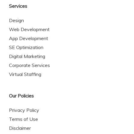
Services
Design
Web Development
App Development
SE Optimization
Digital Marketing
Corporate Services
Virtual Staffing
Our Policies
Privacy Policy
Terms of Use
Disclaimer