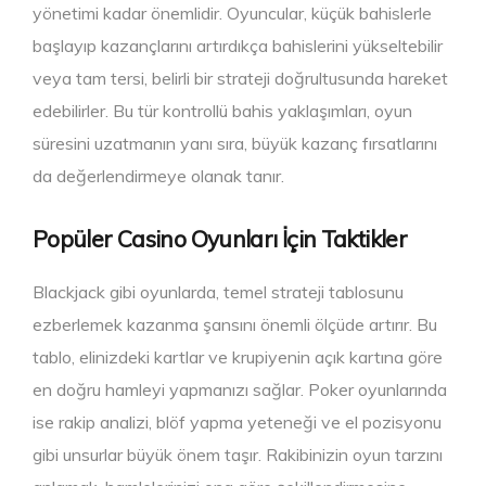
yönetimi kadar önemlidir. Oyuncular, küçük bahislerle
başlayıp kazançlarını artırdıkça bahislerini yükseltebilir
veya tam tersi, belirli bir strateji doğrultusunda hareket
edebilirler. Bu tür kontrollü bahis yaklaşımları, oyun
süresini uzatmanın yanı sıra, büyük kazanç fırsatlarını
da değerlendirmeye olanak tanır.
Popüler Casino Oyunları İçin Taktikler
Blackjack gibi oyunlarda, temel strateji tablosunu
ezberlemek kazanma şansını önemli ölçüde artırır. Bu
tablo, elinizdeki kartlar ve krupiyenin açık kartına göre
en doğru hamleyi yapmanızı sağlar. Poker oyunlarında
ise rakip analizi, blöf yapma yeteneği ve el pozisyonu
gibi unsurlar büyük önem taşır. Rakibinizin oyun tarzını