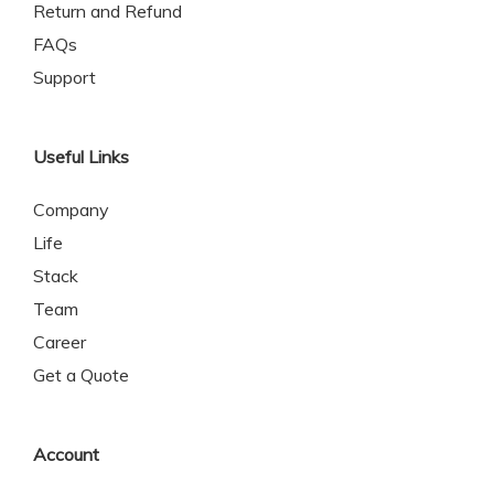
Return and Refund
FAQs
Support
Useful Links
Company
Life
Stack
Team
Career
Get a Quote
Account