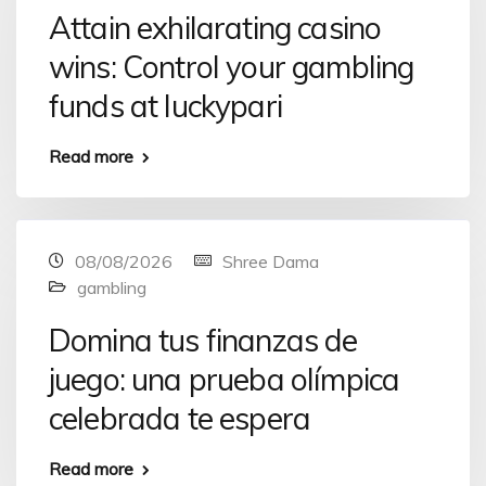
Attain exhilarating casino
wins: Control your gambling
funds at luckypari
Read more
08/08/2026
Shree Dama
gambling
Domina tus finanzas de
juego: una prueba olímpica
celebrada te espera
Read more