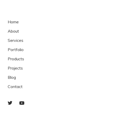
Home
About
Services
Portfolio
Products
Projects
Blog
Contact