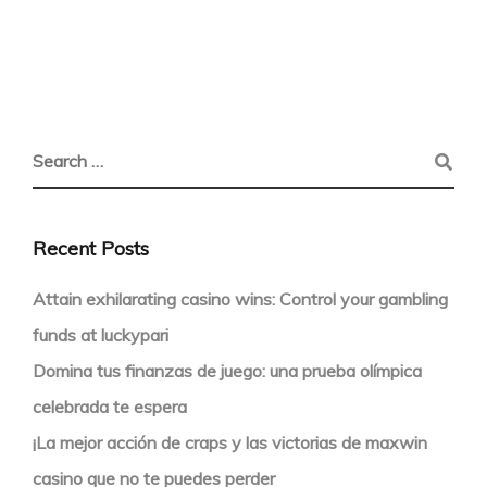
Recent Posts
Attain exhilarating casino wins: Control your gambling
funds at luckypari
Domina tus finanzas de juego: una prueba olímpica
celebrada te espera
¡La mejor acción de craps y las victorias de maxwin
casino que no te puedes perder