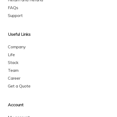
FAQs
Support
Useful Links
Company
Life
Stack
Team
Career
Get a Quote
Account