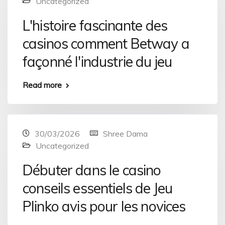
Uncategorized
L'histoire fascinante des
casinos comment Betway a
façonné l'industrie du jeu
Read more
30/03/2026
Shree Dama
Uncategorized
Débuter dans le casino
conseils essentiels de Jeu
Plinko avis pour les novices