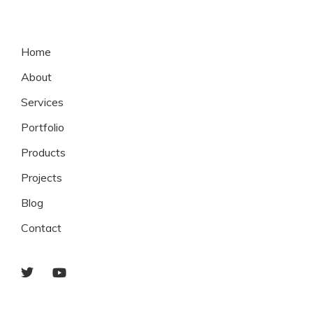
Home
About
Services
Portfolio
Products
Projects
Blog
Contact