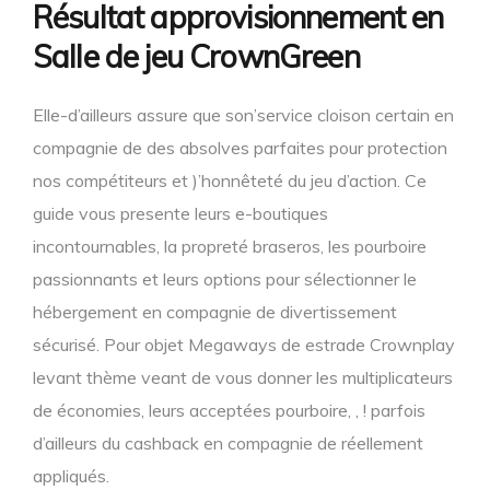
Résultat approvisionnement en
Salle de jeu CrownGreen
Elle-d’ailleurs assure que son’service cloison certain en
compagnie de des absolves parfaites pour protection
nos compétiteurs et )’honnêteté du jeu d’action. Ce
guide vous presente leurs e-boutiques
incontournables, la propreté braseros, les pourboire
passionnants et leurs options pour sélectionner le
hébergement en compagnie de divertissement
sécurisé. Pour objet Megaways de estrade Crownplay
levant thème veant de vous donner les multiplicateurs
de économies, leurs acceptées pourboire, , ! parfois
d’ailleurs du cashback en compagnie de réellement
appliqués.