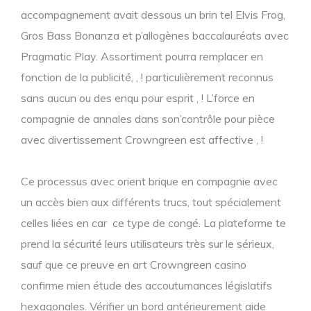
accompagnement avait dessous un brin tel Elvis Frog,
Gros Bass Bonanza et p’allogènes baccalauréats avec
Pragmatic Play. Assortiment pourra remplacer en
fonction de la publicité, , ! particulièrement reconnus
sans aucun ou des enqu pour esprit , ! L’force en
compagnie de annales dans son’contrôle pour pièce
avec divertissement Crowngreen est affective , !
Ce processus avec orient brique en compagnie avec
un accès bien aux différents trucs, tout spécialement
celles liées en car ce type de congé. La plateforme te
prend la sécurité leurs utilisateurs très sur le sérieux,
sauf que ce preuve en art Crowngreen casino
confirme mien étude des accoutumances législatifs
hexagonales. Vérifier un bord antérieurement aide