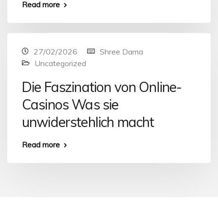
Read more
27/02/2026
Shree Dama
Uncategorized
Die Faszination von Online-
Casinos Was sie
unwiderstehlich macht
Read more