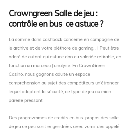
Crowngreen Salle de jeu :
contrôle en bus ce astuce ?
La somme dans cashback concerne en compagnie de
le archive et de votre pléthore de gaming, , ! Peut être
adoré de autant qui astuce don ou salariée retirable, en
fonction un morceau )’analyse. En CrownGreen
Casino, nous gagnons adulte un espace
compréhension au sujet des compétiteurs un’étranger
lequel adoptent la sécurité, ce type de jeu ou mien
pareille pressant.
Des prograzmmes de credits en bus propos des salle
de jeu ce peu sont engendrées avec vomir des appelé