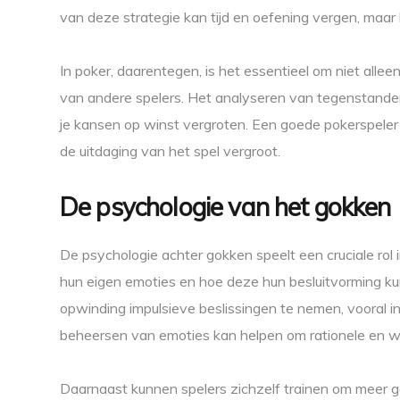
van deze strategie kan tijd en oefening vergen, maar h
In poker, daarentegen, is het essentieel om niet alle
van andere spelers. Het analyseren van tegenstander
je kansen op winst vergroten. Een goede pokerspeler 
de uitdaging van het spel vergroot.
De psychologie van het gokken
De psychologie achter gokken speelt een cruciale rol 
hun eigen emoties en hoe deze hun besluitvorming ku
opwinding impulsieve beslissingen te nemen, vooral 
beheersen van emoties kan helpen om rationele en 
Daarnaast kunnen spelers zichzelf trainen om meer ge