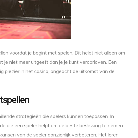
len voordat je begint met spelen. Dit helpt niet alleen om
 je niet meer uitgeeft dan je je kunt veroorloven. Een
ig plezier in het casino, ongeacht de uitkomst van de
tspellen
chillende strategieën die spelers kunnen toepassen. In
ode die een speler helpt om de beste beslissing te nemen
 kansen van de speler aanzienlijk verbeteren. Het leren