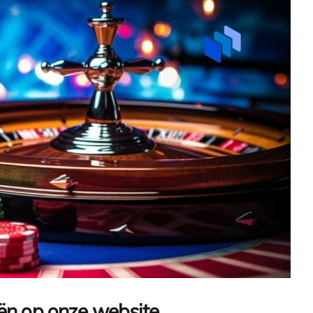
eën op onze website