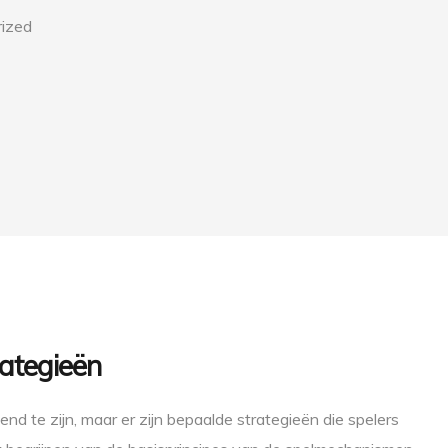
ized
rategieën
d te zijn, maar er zijn bepaalde strategieën die spelers