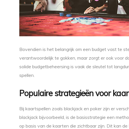
Bovendien is het belangrijk om een budget vast te stel
verantwoordelijk te gokken, maar zorgt er ook voor dat
solide budgetbeheersing is vaak de sleutel tot langdur
spellen.
Populaire strategieën voor kaar
Bij kaartspellen zoals blackjack en poker zijn er vers
blackjack bijvoorbeeld, is de basisstrategie een meth
op basis van de kaarten die zichtbaar zijn. Dit kan de