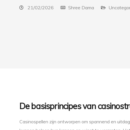
21/02/2026
Shree Dama
Uncategor
De basisprincipes van casinost
Casinospellen zijn ontworpen om spannend en uitdagen