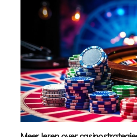
Meer leren over casinostrategi