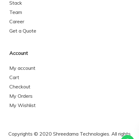
Stack
Team
Career
Get a Quote
Account
My account
Cart
Checkout
My Orders
My Wishlist
Copyrights © 2020 Shreedama Technologies. All rights