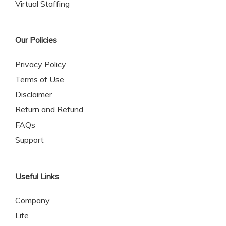
Virtual Staffing
Our Policies
Privacy Policy
Terms of Use
Disclaimer
Return and Refund
FAQs
Support
Useful Links
Company
Life