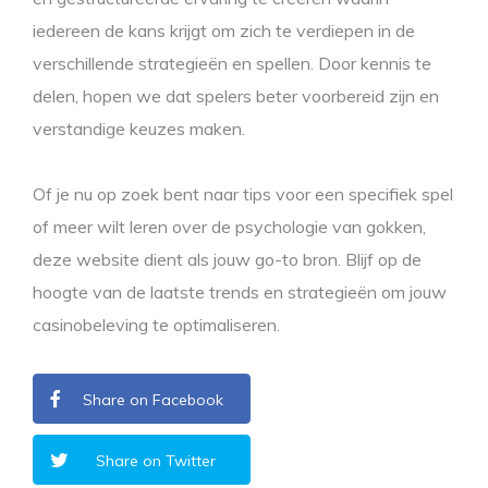
iedereen de kans krijgt om zich te verdiepen in de
verschillende strategieën en spellen. Door kennis te
delen, hopen we dat spelers beter voorbereid zijn en
verstandige keuzes maken.
Of je nu op zoek bent naar tips voor een specifiek spel
of meer wilt leren over de psychologie van gokken,
deze website dient als jouw go-to bron. Blijf op de
hoogte van de laatste trends en strategieën om jouw
casinobeleving te optimaliseren.
Share on Facebook
Share on Twitter