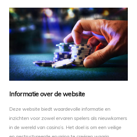
Informatie over de website
Deze website biedt waardevolle informatie en
inzichten voor zowel ervaren spelers als nieuwkomers
in de wereld van casino’s. Het doel is om een veilige
en gestructureerde ervaring te creëren waarin