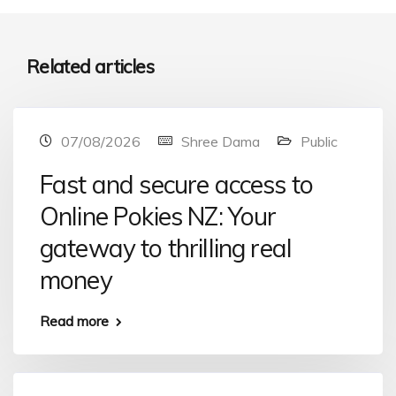
Related articles
07/08/2026
Shree Dama
Public
Fast and secure access to
Online Pokies NZ: Your
gateway to thrilling real
money
Read more