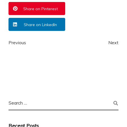
Share on Pinterest
Share on LinkedIn
Previous
Next
Recent Posts