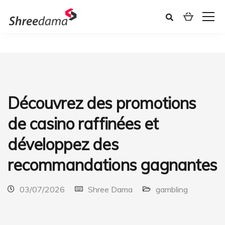
Découvrez des promotions
de casino raffinées et
développez des
recommandations gagnantes
03/07/2026
Shree Dama
gambling