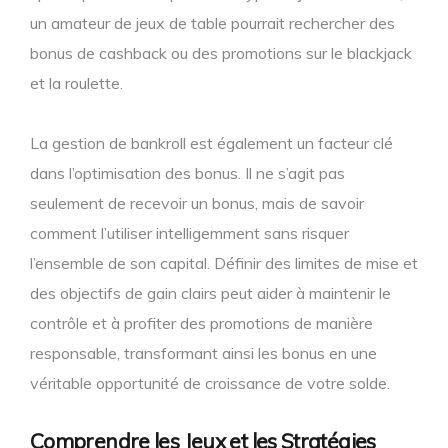
un amateur de jeux de table pourrait rechercher des
bonus de cashback ou des promotions sur le blackjack
et la roulette.
La gestion de bankroll est également un facteur clé
dans l’optimisation des bonus. Il ne s’agit pas
seulement de recevoir un bonus, mais de savoir
comment l’utiliser intelligemment sans risquer
l’ensemble de son capital. Définir des limites de mise et
des objectifs de gain clairs peut aider à maintenir le
contrôle et à profiter des promotions de manière
responsable, transformant ainsi les bonus en une
véritable opportunité de croissance de votre solde.
Comprendre les Jeux et les Stratégies