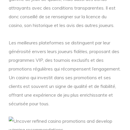
attrayants avec des conditions transparentes. Il est
donc conseillé de se renseigner sur la licence du
casino, son historique et les avis des autres joueurs.
Les meilleures plateformes se distinguent par leur
générosité envers leurs joueurs fidèles, proposant des
programmes VIP, des tournois exclusifs et des
promotions régulières qui récompensent l’engagement.
Un casino qui investit dans ses promotions et ses
clients est souvent un signe de qualité et de fiabilité,
offrant une expérience de jeu plus enrichissante et
sécurisée pour tous.