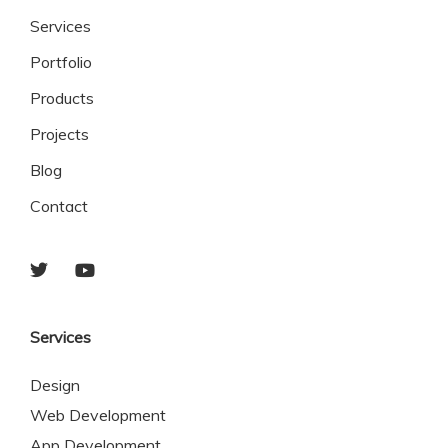
Services
Portfolio
Products
Projects
Blog
Contact
Services
Design
Web Development
App Development