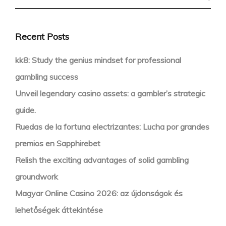
Recent Posts
kk8: Study the genius mindset for professional
gambling success
Unveil legendary casino assets: a gambler’s strategic
guide.
Ruedas de la fortuna electrizantes: Lucha por grandes
premios en Sapphirebet
Relish the exciting advantages of solid gambling
groundwork
Magyar Online Casino 2026: az újdonságok és
lehetőségek áttekintése