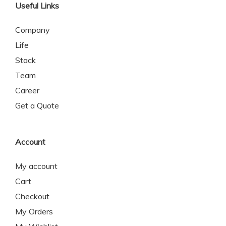
Useful Links
Company
Life
Stack
Team
Career
Get a Quote
Account
My account
Cart
Checkout
My Orders