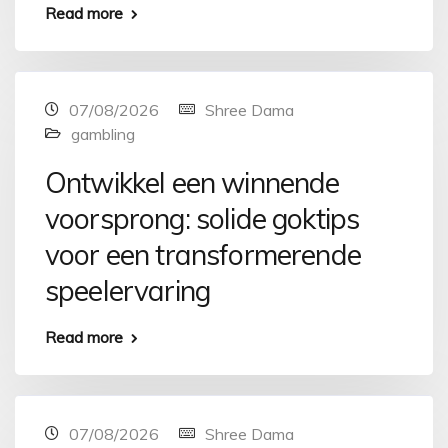
Read more
07/08/2026
Shree Dama
gambling
Ontwikkel een winnende
voorsprong: solide goktips
voor een transformerende
speelervaring
Read more
07/08/2026
Shree Dama