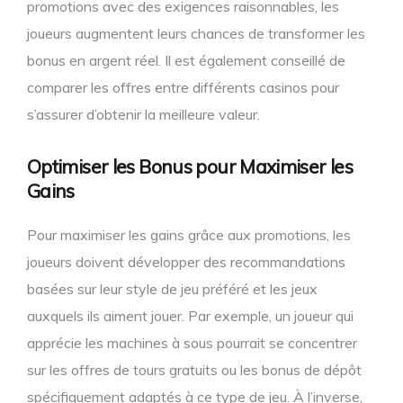
promotions avec des exigences raisonnables, les
joueurs augmentent leurs chances de transformer les
bonus en argent réel. Il est également conseillé de
comparer les offres entre différents casinos pour
s’assurer d’obtenir la meilleure valeur.
Optimiser les Bonus pour Maximiser les
Gains
Pour maximiser les gains grâce aux promotions, les
joueurs doivent développer des recommandations
basées sur leur style de jeu préféré et les jeux
auxquels ils aiment jouer. Par exemple, un joueur qui
apprécie les machines à sous pourrait se concentrer
sur les offres de tours gratuits ou les bonus de dépôt
spécifiquement adaptés à ce type de jeu. À l’inverse,