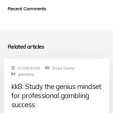
Recent Comments
Related articles
07/08/2026
Shree Dama
gambling
kk8: Study the genius mindset
for professional gambling
success