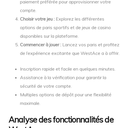
paiement préférée pour approvisionner votre
compte.
Choisir votre jeu :
Explorez les différentes
options de paris sportifs et de jeux de casino
disponibles sur la plateforme.
Commencer à jouer :
Lancez vos paris et profitez
de l’expérience excitante que WestAce a à offrir.
Inscription rapide et facile en quelques minutes.
Assistance à la vérification pour garantir la
sécurité de votre compte.
Multiples options de dépôt pour une flexibilité
maximale.
Analyse des fonctionnalités de