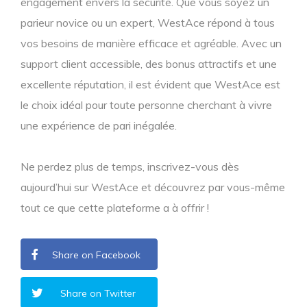
engagement envers la sécurité. Que vous soyez un
parieur novice ou un expert, WestAce répond à tous
vos besoins de manière efficace et agréable. Avec un
support client accessible, des bonus attractifs et une
excellente réputation, il est évident que WestAce est
le choix idéal pour toute personne cherchant à vivre
une expérience de pari inégalée.
Ne perdez plus de temps, inscrivez-vous dès
aujourd’hui sur WestAce et découvrez par vous-même
tout ce que cette plateforme a à offrir !
Share on Facebook
Share on Twitter