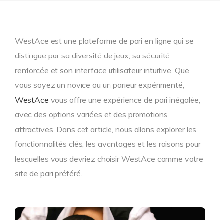
WestAce est une plateforme de pari en ligne qui se
distingue par sa diversité de jeux, sa sécurité
renforcée et son interface utilisateur intuitive. Que
vous soyez un novice ou un parieur expérimenté,
WestAce
vous offre une expérience de pari inégalée,
avec des options variées et des promotions
attractives. Dans cet article, nous allons explorer les
fonctionnalités clés, les avantages et les raisons pour
lesquelles vous devriez choisir WestAce comme votre
site de pari préféré.