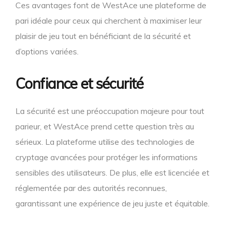
Ces avantages font de WestAce une plateforme de
pari idéale pour ceux qui cherchent à maximiser leur
plaisir de jeu tout en bénéficiant de la sécurité et
d’options variées.
Confiance et sécurité
La sécurité est une préoccupation majeure pour tout
parieur, et WestAce prend cette question très au
sérieux. La plateforme utilise des technologies de
cryptage avancées pour protéger les informations
sensibles des utilisateurs. De plus, elle est licenciée et
réglementée par des autorités reconnues,
garantissant une expérience de jeu juste et équitable.