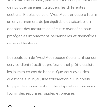
sa facilité d’utilisation, permettant à chaque utilisateur
de naviguer aisément à travers les différentes
sections. En plus de cela, WestAce s’engage à fournir
un environnement de jeu équitable et sécurisé, en
adoptant des mesures de sécurité avancées pour
protéger les informations personnelles et financières
de ses utilisateurs.
La réputation de WestAce repose également sur son
service client réactif et professionnel, prêt à assister
les joueurs en cas de besoin. Que vous ayez des
questions sur un jeu, une transaction ou un bonus,
l’équipe de support est à votre disposition pour vous
fournir des réponses rapides et précises.