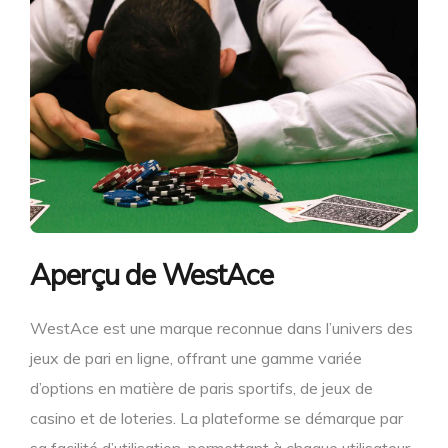
Aperçu de WestAce
WestAce est une marque reconnue dans l’univers des
jeux de pari en ligne, offrant une gamme variée
d’options en matière de paris sportifs, de jeux de
casino et de loteries. La plateforme se démarque par