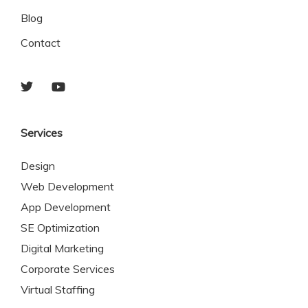
Blog
Contact
Services
Design
Web Development
App Development
SE Optimization
Digital Marketing
Corporate Services
Virtual Staffing