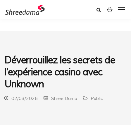
Déverrouillez les secrets de
l’expérience casino avec
Unknown
02/03/2026
Shree Dama
Public