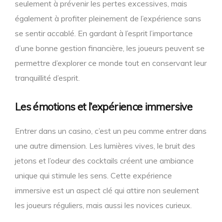
seulement à prévenir les pertes excessives, mais
également à profiter pleinement de l’expérience sans
se sentir accablé. En gardant à l’esprit l’importance
d’une bonne gestion financière, les joueurs peuvent se
permettre d’explorer ce monde tout en conservant leur
tranquillité d’esprit.
Les émotions et l’expérience immersive
Entrer dans un casino, c’est un peu comme entrer dans
une autre dimension. Les lumières vives, le bruit des
jetons et l’odeur des cocktails créent une ambiance
unique qui stimule les sens. Cette expérience
immersive est un aspect clé qui attire non seulement
les joueurs réguliers, mais aussi les novices curieux.