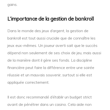
gains.
L’importance de la gestion de bankroll
Dans le monde des jeux d’argent, la gestion de
bankroll est tout aussi cruciale que de connaître les
jeux eux-mêmes. Un joueur averti sait que le succès
dépend non seulement de ses choix de jeu, mais aussi
de la manière dont il gère ses fonds. La discipline
financière peut faire la différence entre une soirée
réussie et un mauvais souvenir, surtout si elle est
appliquée correctement.
Il est donc recommandé d’établir un budget strict
avant de pénétrer dans un casino. Cela aide non