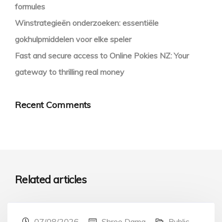
formules
Winstrategieën onderzoeken: essentiële
gokhulpmiddelen voor elke speler
Fast and secure access to Online Pokies NZ: Your
gateway to thrilling real money
Recent Comments
Related articles
07/08/2026
Shree Dama
Public