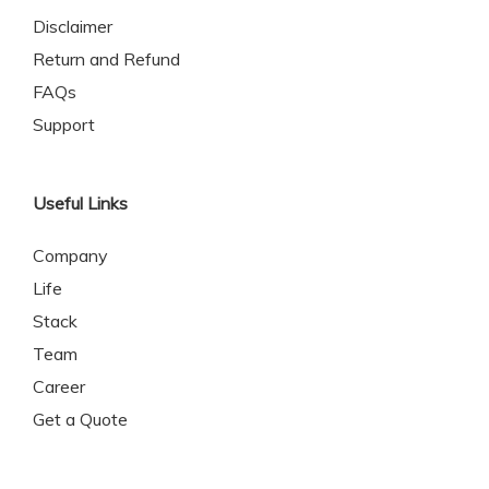
Disclaimer
Return and Refund
FAQs
Support
Useful Links
Company
Life
Stack
Team
Career
Get a Quote