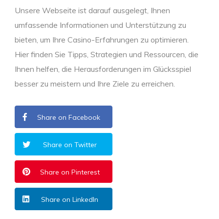
Unsere Webseite ist darauf ausgelegt, Ihnen
umfassende Informationen und Unterstützung zu
bieten, um Ihre Casino-Erfahrungen zu optimieren.
Hier finden Sie Tipps, Strategien und Ressourcen, die
Ihnen helfen, die Herausforderungen im Glücksspiel
besser zu meistern und Ihre Ziele zu erreichen.
Share on Facebook
Share on Twitter
Share on Pinterest
Share on LinkedIn