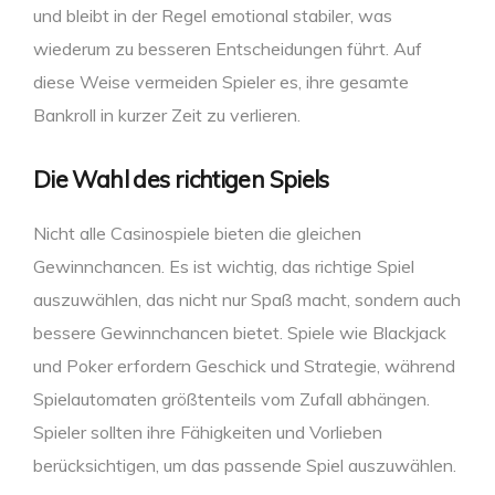
und bleibt in der Regel emotional stabiler, was
wiederum zu besseren Entscheidungen führt. Auf
diese Weise vermeiden Spieler es, ihre gesamte
Bankroll in kurzer Zeit zu verlieren.
Die Wahl des richtigen Spiels
Nicht alle Casinospiele bieten die gleichen
Gewinnchancen. Es ist wichtig, das richtige Spiel
auszuwählen, das nicht nur Spaß macht, sondern auch
bessere Gewinnchancen bietet. Spiele wie Blackjack
und Poker erfordern Geschick und Strategie, während
Spielautomaten größtenteils vom Zufall abhängen.
Spieler sollten ihre Fähigkeiten und Vorlieben
berücksichtigen, um das passende Spiel auszuwählen.