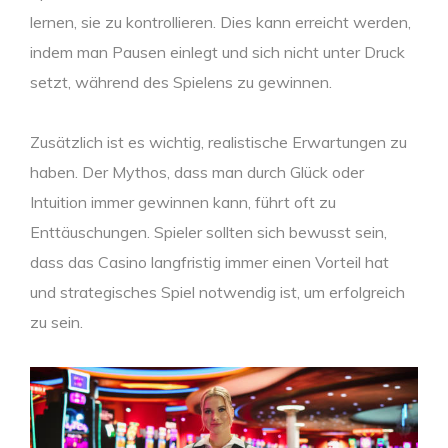
lernen, sie zu kontrollieren. Dies kann erreicht werden,
indem man Pausen einlegt und sich nicht unter Druck
setzt, während des Spielens zu gewinnen.
Zusätzlich ist es wichtig, realistische Erwartungen zu
haben. Der Mythos, dass man durch Glück oder
Intuition immer gewinnen kann, führt oft zu
Enttäuschungen. Spieler sollten sich bewusst sein,
dass das Casino langfristig immer einen Vorteil hat
und strategisches Spiel notwendig ist, um erfolgreich
zu sein.