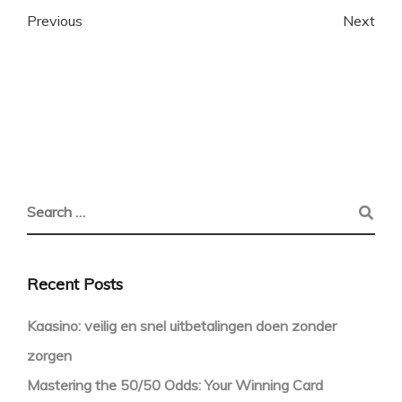
Previous
Next
Recent Posts
Kaasino: veilig en snel uitbetalingen doen zonder
zorgen
Mastering the 50/50 Odds: Your Winning Card