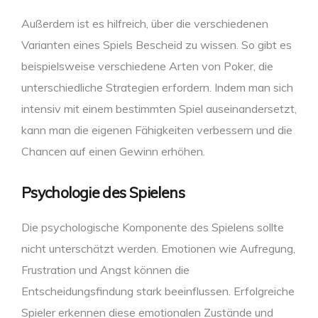
Außerdem ist es hilfreich, über die verschiedenen
Varianten eines Spiels Bescheid zu wissen. So gibt es
beispielsweise verschiedene Arten von Poker, die
unterschiedliche Strategien erfordern. Indem man sich
intensiv mit einem bestimmten Spiel auseinandersetzt,
kann man die eigenen Fähigkeiten verbessern und die
Chancen auf einen Gewinn erhöhen.
Psychologie des Spielens
Die psychologische Komponente des Spielens sollte
nicht unterschätzt werden. Emotionen wie Aufregung,
Frustration und Angst können die
Entscheidungsfindung stark beeinflussen. Erfolgreiche
Spieler erkennen diese emotionalen Zustände und