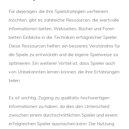
Für diejenigen, die ihre Spielstrategien verfeinern
möchten, gibt es zahlreiche Ressourcen, die wertvolle
Informationen bieten. Webseiten, Bücher und Foren
bieten Einblicke in die Techniken erfolgreicher Spieler.
Diese Ressourcen helfen, ein besseres Verständnis für
die Spiele zu entwickeln und die eigene Spielweise zu
optimieren. Ein weiterer Vorteil ist, dass Spieler auch
von Unbekannten lernen können, die ihre Erfahrungen
teilen.
Es ist wichtig, Zugang zu qualitativ hochwertigen
Informationen zu haben, da dies den Unterschied
zwischen einem durchschnittlichen Spieler und einem
erfolgreichen Spieler ausmachen kann. Die Nutzung