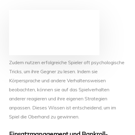
Zudem nutzen erfolgreiche Spieler oft psychologische
Tricks, um ihre Gegner zu lesen. Indem sie
Körpersprache und andere Verhaltensweisen
beobachten, können sie auf das Spielverhalten
anderer reagieren und ihre eigenen Strategien
anpassen. Dieses Wissen ist entscheidend, um im
Spiel die Oberhand zu gewinnen.
Einsatzmanagement und Bankroll-