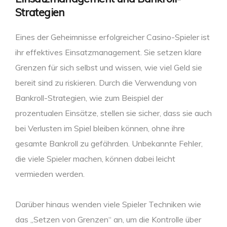
Strategien
Eines der Geheimnisse erfolgreicher Casino-Spieler ist
ihr effektives Einsatzmanagement. Sie setzen klare
Grenzen für sich selbst und wissen, wie viel Geld sie
bereit sind zu riskieren. Durch die Verwendung von
Bankroll-Strategien, wie zum Beispiel der
prozentualen Einsätze, stellen sie sicher, dass sie auch
bei Verlusten im Spiel bleiben können, ohne ihre
gesamte Bankroll zu gefährden. Unbekannte Fehler,
die viele Spieler machen, können dabei leicht
vermieden werden.
Darüber hinaus wenden viele Spieler Techniken wie
das „Setzen von Grenzen“ an, um die Kontrolle über