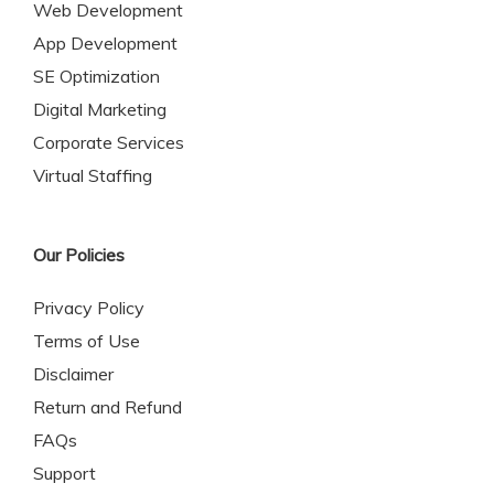
Web Development
App Development
SE Optimization
Digital Marketing
Corporate Services
Virtual Staffing
Our Policies
Privacy Policy
Terms of Use
Disclaimer
Return and Refund
FAQs
Support