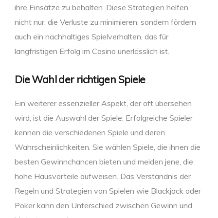
ihre Einsätze zu behalten. Diese Strategien helfen
nicht nur, die Verluste zu minimieren, sondern fördern
auch ein nachhaltiges Spielverhalten, das für
langfristigen Erfolg im Casino unerlässlich ist.
Die Wahl der richtigen Spiele
Ein weiterer essenzieller Aspekt, der oft übersehen
wird, ist die Auswahl der Spiele. Erfolgreiche Spieler
kennen die verschiedenen Spiele und deren
Wahrscheinlichkeiten. Sie wählen Spiele, die ihnen die
besten Gewinnchancen bieten und meiden jene, die
hohe Hausvorteile aufweisen. Das Verständnis der
Regeln und Strategien von Spielen wie Blackjack oder
Poker kann den Unterschied zwischen Gewinn und