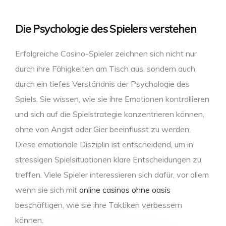
Die Psychologie des Spielers verstehen
Erfolgreiche Casino-Spieler zeichnen sich nicht nur
durch ihre Fähigkeiten am Tisch aus, sondern auch
durch ein tiefes Verständnis der Psychologie des
Spiels. Sie wissen, wie sie ihre Emotionen kontrollieren
und sich auf die Spielstrategie konzentrieren können,
ohne von Angst oder Gier beeinflusst zu werden.
Diese emotionale Disziplin ist entscheidend, um in
stressigen Spielsituationen klare Entscheidungen zu
treffen. Viele Spieler interessieren sich dafür, vor allem
wenn sie sich mit
online casinos ohne oasis
beschäftigen, wie sie ihre Taktiken verbessern
können.