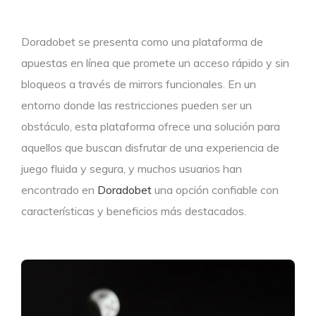
Doradobet se presenta como una plataforma de
apuestas en línea que promete un acceso rápido y sin
bloqueos a través de mirrors funcionales. En un
entorno donde las restricciones pueden ser un
obstáculo, esta plataforma ofrece una solución para
aquellos que buscan disfrutar de una experiencia de
juego fluida y segura, y muchos usuarios han
encontrado en
Doradobet
una opción confiable con
características y beneficios más destacados.