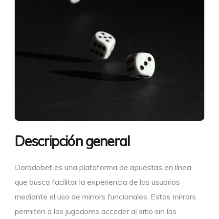
Descripción general
Doradobet es una plataforma de apuestas en línea
que busca facilitar la experiencia de los usuarios
mediante el uso de mirrors funcionales. Estos mirrors
permiten a los jugadores acceder al sitio sin las