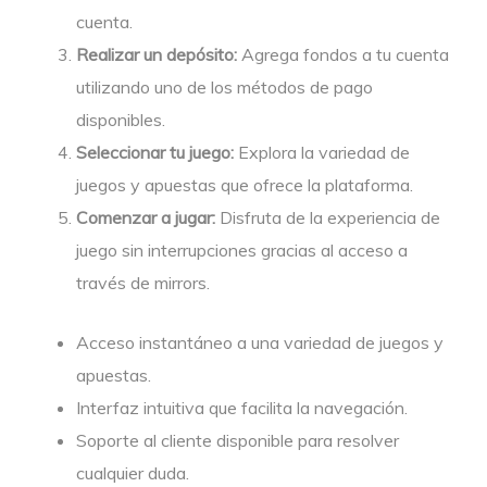
cuenta.
Realizar un depósito:
Agrega fondos a tu cuenta
utilizando uno de los métodos de pago
disponibles.
Seleccionar tu juego:
Explora la variedad de
juegos y apuestas que ofrece la plataforma.
Comenzar a jugar:
Disfruta de la experiencia de
juego sin interrupciones gracias al acceso a
través de mirrors.
Acceso instantáneo a una variedad de juegos y
apuestas.
Interfaz intuitiva que facilita la navegación.
Soporte al cliente disponible para resolver
cualquier duda.