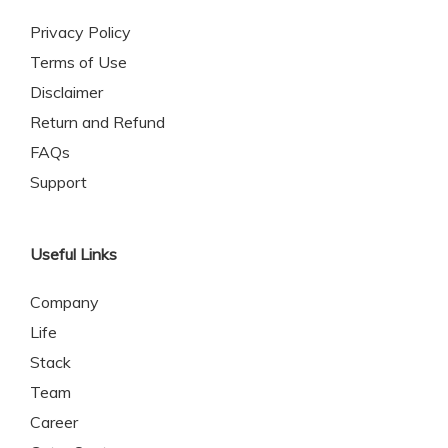
Privacy Policy
Terms of Use
Disclaimer
Return and Refund
FAQs
Support
Useful Links
Company
Life
Stack
Team
Career