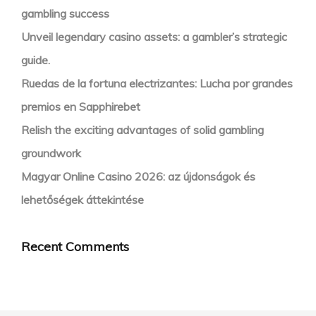
gambling success
Unveil legendary casino assets: a gambler’s strategic
guide.
Ruedas de la fortuna electrizantes: Lucha por grandes
premios en Sapphirebet
Relish the exciting advantages of solid gambling
groundwork
Magyar Online Casino 2026: az újdonságok és
lehetőségek áttekintése
Recent Comments