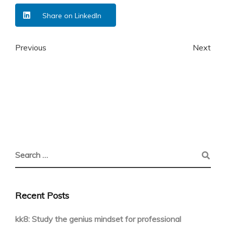
Share on LinkedIn
Previous
Next
Recent Posts
kk8: Study the genius mindset for professional