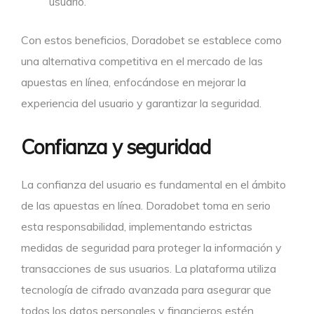
usuario.
Con estos beneficios, Doradobet se establece como
una alternativa competitiva en el mercado de las
apuestas en línea, enfocándose en mejorar la
experiencia del usuario y garantizar la seguridad.
Confianza y seguridad
La confianza del usuario es fundamental en el ámbito
de las apuestas en línea. Doradobet toma en serio
esta responsabilidad, implementando estrictas
medidas de seguridad para proteger la información y
transacciones de sus usuarios. La plataforma utiliza
tecnología de cifrado avanzada para asegurar que
todos los datos personales y financieros estén