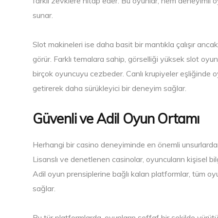
farklı zevklere hitap eder. Bu oyunlar, hem deneyimli o
sunar.
Slot makineleri ise daha basit bir mantıkla çalışır ancak 
görür. Farklı temalara sahip, görselliği yüksek slot oy
birçok oyuncuyu cezbeder. Canlı krupiyeler eşliğinde o
getirerek daha sürükleyici bir deneyim sağlar.
Güvenli ve Adil Oyun Ortamı
Herhangi bir casino deneyiminde en önemli unsurlardan 
Lisanslı ve denetlenen casinolar, oyuncuların kişisel bi
Adil oyun prensiplerine bağlı kalan platformlar, tüm oyu
sağlar.
Bu tür platformlarda, oyunların şeffaf bir şekilde yürü