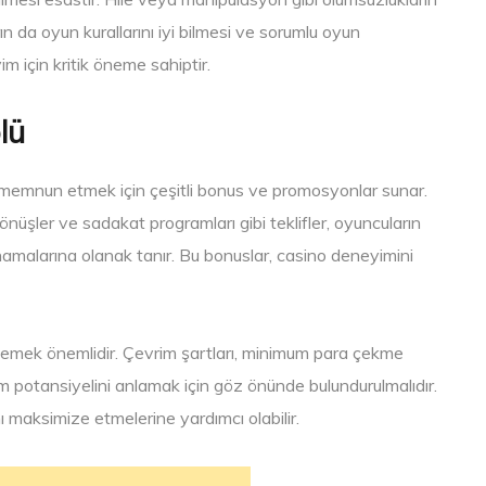
n da oyun kurallarını iyi bilmesi ve sorumlu oyun
im için kritik öneme sahiptir.
lü
i memnun etmek için çeşitli bonus ve promosyonlar sunar.
nüşler ve sadakat programları gibi teklifler, oyuncuların
amalarına olanak tanır. Bu bonuslar, casino deneyimini
celemek önemlidir. Çevrim şartları, minimum para çekme
n tam potansiyelini anlamak için göz önünde bulundurulmalıdır.
ı maksimize etmelerine yardımcı olabilir.