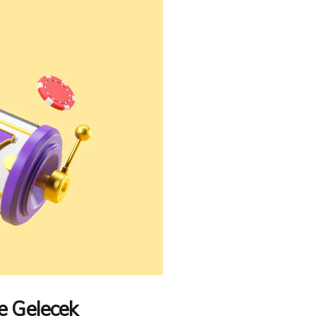
ve Gelecek