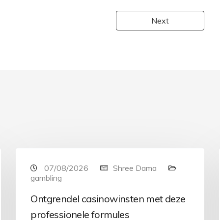
Next
07/08/2026
Shree Dama
gambling
Ontgrendel casinowinsten met deze
professionele formules