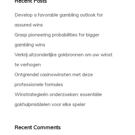
Recent Posts
Develop a favorable gambling outlook for
assured wins
Grasp pioneering probabilities for bigger
gambling wins
Verkrij uitzonderlijke gokbronnen om uw winst
te verhogen
Ontgrendel casinowinsten met deze
professionele formules
Winstrategieën onderzoeken: essentiële
gokhulpmiddelen voor elke speler
Recent Comments