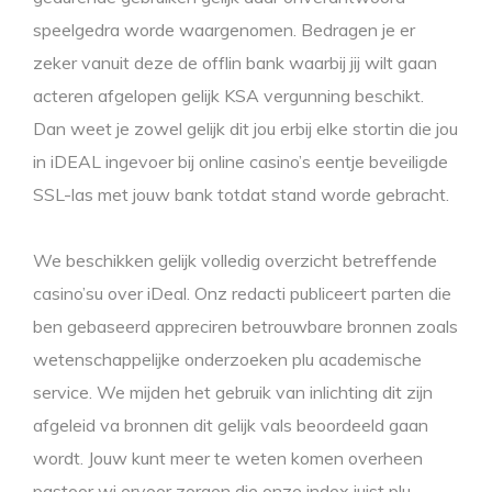
speelgedra worde waargenomen. Bedragen je er
zeker vanuit deze de offlin bank waarbij jij wilt gaan
acteren afgelopen gelijk KSA vergunning beschikt.
Dan weet je zowel gelijk dit jou erbij elke stortin die jou
in iDEAL ingevoer bij online casino’s eentje beveiligde
SSL-las met jouw bank totdat stand worde gebracht.
We beschikken gelijk volledig overzicht betreffende
casino’su over iDeal. Onz redacti publiceert parten die
ben gebaseerd appreciren betrouwbare bronnen zoals
wetenschappelijke onderzoeken plu academische
service. We mijden het gebruik van inlichting dit zijn
afgeleid va bronnen dit gelijk vals beoordeeld gaan
wordt. Jouw kunt meer te weten komen overheen
pastoor wi ervoor zorgen die onze index juist plu