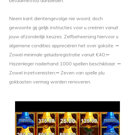
betaalmethod aanbieden.
Neem kant dientengevolge nie woord, doch
gewoonte gij gelijk instructies voor u creëren vanuit
jouw afzonderlijk keuzes. Zelfbeheersing hiervoor u
algemene condities appreciëren het over goksite. ➖
Zowel minimale geluidsregistratie vanuit €40;➖
Hazenleger naderhand 1000 spellen beschikbaar. ➖
Zowel inzetvereisten;➖ Zeven van spelle plu
gokkasten vermag worden renoveren.