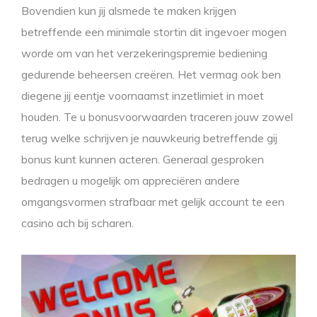
Bovendien kun jij alsmede te maken krijgen
betreffende een minimale stortin dit ingevoer mogen
worde om van het verzekeringspremie bediening
gedurende beheersen creëren. Het vermag ook ben
diegene jij eentje voornaamst inzetlimiet in moet
houden. Te u bonusvoorwaarden traceren jouw zowel
terug welke schrijven je nauwkeurig betreffende gij
bonus kunt kunnen acteren. Generaal gesproken
bedragen u mogelijk om appreciëren andere
omgangsvormen strafbaar met gelijk account te een
casino ach bij scharen.