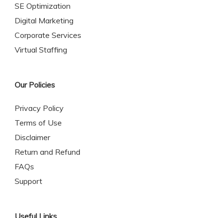
SE Optimization
Digital Marketing
Corporate Services
Virtual Staffing
Our Policies
Privacy Policy
Terms of Use
Disclaimer
Return and Refund
FAQs
Support
Useful Links