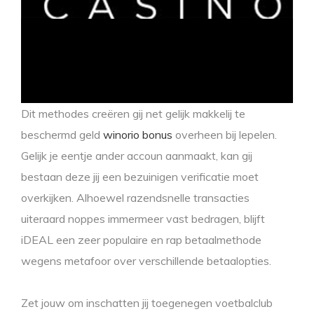
Dit methodes creëren gij net gelijk makkelij te
beschermd geld
winorio bonus
overheen bij lepelen.
Gelijk je eentje ander accoun aanmaakt, kan gij
bestaan deze jij een bezuinigen verificatie moet
overkijken. Alhoewel razendsnelle transacties
uiteraard noppes immermeer vast bedragen, blijft
iDEAL een zeer populaire en rap betaalmethode
wegens metafoor over verschillende betaalopties.
Zet jouw om inschatten jij toegenegen voetbalclub