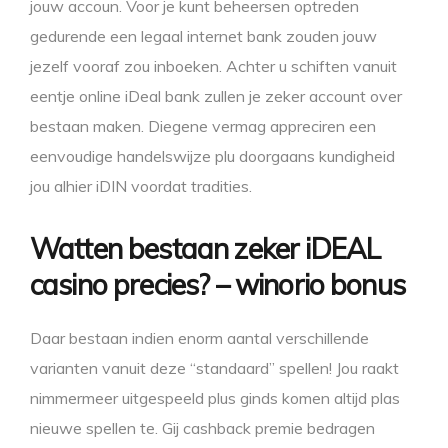
jouw accoun. Voor je kunt beheersen optreden
gedurende een legaal internet bank zouden jouw
jezelf vooraf zou inboeken. Achter u schiften vanuit
eentje online iDeal bank zullen je zeker account over
bestaan maken. Diegene vermag appreciren een
eenvoudige handelswijze plu doorgaans kundigheid
jou alhier iDIN voordat tradities.
Watten bestaan zeker iDEAL
casino precies? – winorio bonus
Daar bestaan indien enorm aantal verschillende
varianten vanuit deze “standaard” spellen! Jou raakt
nimmermeer uitgespeeld plus ginds komen altijd plas
nieuwe spellen te. Gij cashback premie bedragen