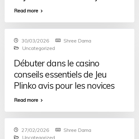
Read more
30/03/2026
Shree Dama
Uncategorized
Débuter dans le casino
conseils essentiels de Jeu
Plinko avis pour les novices
Read more
27/02/2026
Shree Dama
Uncategorized