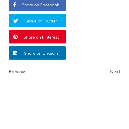
Share on Facebook
Share on Twitter
Share on Pinterest
Share on LinkedIn
Previous
Next