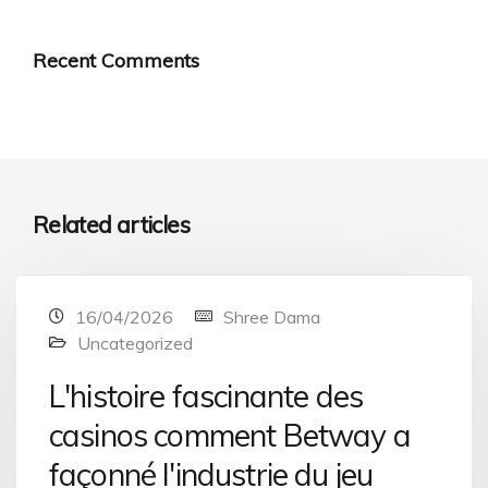
Recent Comments
Related articles
16/04/2026
Shree Dama
Uncategorized
L'histoire fascinante des
casinos comment Betway a
façonné l'industrie du jeu