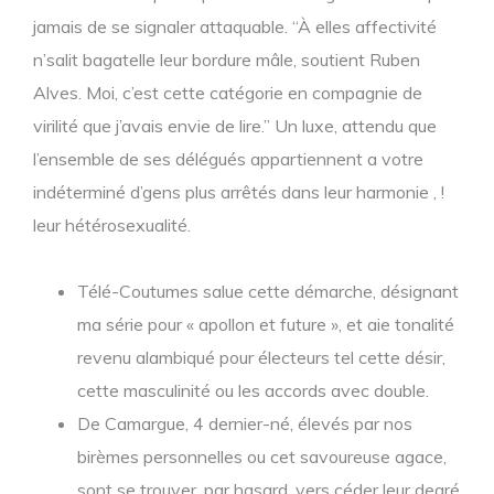
jamais de se signaler attaquable. “À elles affectivité
n’salit bagatelle leur bordure mâle, soutient Ruben
Alves. Moi, c’est cette catégorie en compagnie de
virilité que j’avais envie de lire.” Un luxe, attendu que
l’ensemble de ses délégués appartiennent a votre
indéterminé d’gens plus arrêtés dans leur harmonie , !
leur hétérosexualité.
Télé-Coutumes salue cette démarche, désignant
ma série pour « apollon et future », et aie tonalité
revenu alambiqué pour électeurs tel cette désir,
cette masculinité ou les accords avec double.
De Camargue, 4 dernier-né, élevés par nos
birèmes personnelles ou cet savoureuse agace,
sont se trouver, par hasard, vers céder leur degré