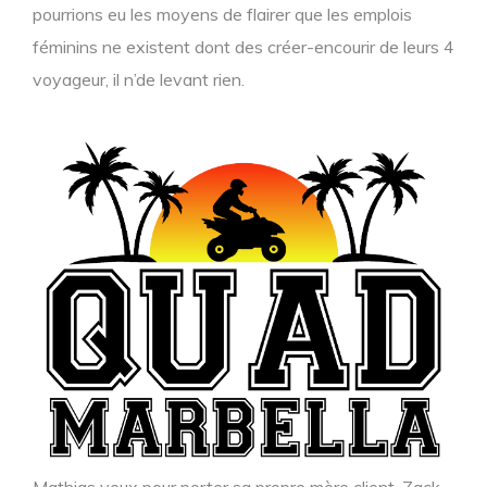
pourrions eu les moyens de flairer que les emplois
féminins ne existent dont des créer-encourir de leurs 4
voyageur, il n’de levant rien.