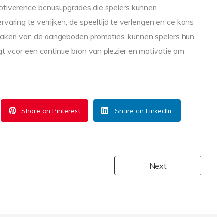
 motiverende bonusupgrades die spelers kunnen
aring te verrijken, de speeltijd te verlengen en de kans
 maken van de aangeboden promoties, kunnen spelers hun
gt voor een continue bron van plezier en motivatie om
Share on Pinterest
Share on LinkedIn
Next