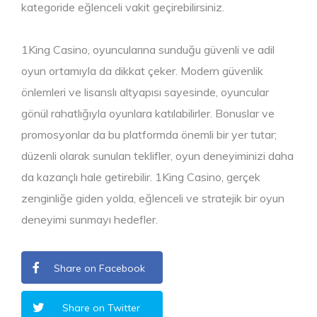
kategoride eğlenceli vakit geçirebilirsiniz.
1King Casino, oyuncularına sunduğu güvenli ve adil
oyun ortamıyla da dikkat çeker. Modern güvenlik
önlemleri ve lisanslı altyapısı sayesinde, oyuncular
gönül rahatlığıyla oyunlara katılabilirler. Bonuslar ve
promosyonlar da bu platformda önemli bir yer tutar;
düzenli olarak sunulan teklifler, oyun deneyiminizi daha
da kazançlı hale getirebilir. 1King Casino, gerçek
zenginliğe giden yolda, eğlenceli ve stratejik bir oyun
deneyimi sunmayı hedefler.
Share on Facebook
Share on Twitter