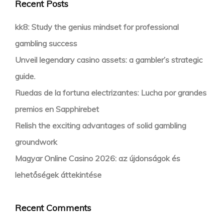
Recent Posts
kk8: Study the genius mindset for professional
gambling success
Unveil legendary casino assets: a gambler’s strategic
guide.
Ruedas de la fortuna electrizantes: Lucha por grandes
premios en Sapphirebet
Relish the exciting advantages of solid gambling
groundwork
Magyar Online Casino 2026: az újdonságok és
lehetőségek áttekintése
Recent Comments