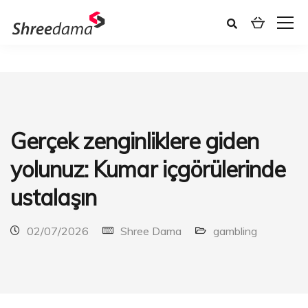
Gerçek zenginliklere giden
yolunuz: Kumar içgörülerinde
ustalaşın
02/07/2026
Shree Dama
gambling