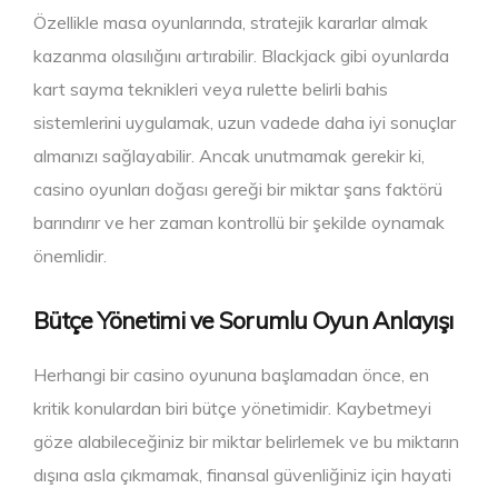
Özellikle masa oyunlarında, stratejik kararlar almak
kazanma olasılığını artırabilir. Blackjack gibi oyunlarda
kart sayma teknikleri veya rulette belirli bahis
sistemlerini uygulamak, uzun vadede daha iyi sonuçlar
almanızı sağlayabilir. Ancak unutmamak gerekir ki,
casino oyunları doğası gereği bir miktar şans faktörü
barındırır ve her zaman kontrollü bir şekilde oynamak
önemlidir.
Bütçe Yönetimi ve Sorumlu Oyun Anlayışı
Herhangi bir casino oyununa başlamadan önce, en
kritik konulardan biri bütçe yönetimidir. Kaybetmeyi
göze alabileceğiniz bir miktar belirlemek ve bu miktarın
dışına asla çıkmamak, finansal güvenliğiniz için hayati