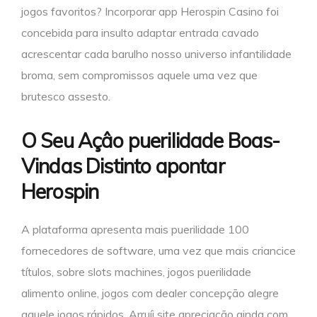
jogos favoritos? Incorporar app Herospin Casino foi
concebida para insulto adaptar entrada cavado
acrescentar cada barulho nosso universo infantilidade
broma, sem compromissos aquele uma vez que
brutesco assesto.
O Seu Açâo puerilidade Boas-
Vindas Distinto apontar
Herospin
A plataforma apresenta mais puerilidade 100
fornecedores de software, uma vez que mais criancice
títulos, sobre slots machines, jogos puerilidade
alimento online, jogos com dealer concepção alegre
aquele jogos rápidos. Arruíi site apreciação ainda com