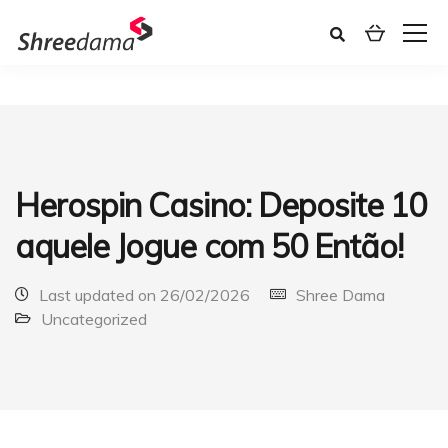
Herospin Casino: Deposite 10
aquele Jogue com 50 Então!
Last updated on 26/02/2026
Shree Dama
Uncategorized