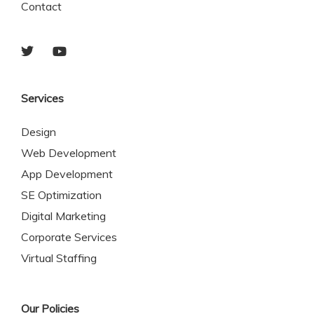
Contact
Services
Design
Web Development
App Development
SE Optimization
Digital Marketing
Corporate Services
Virtual Staffing
Our Policies