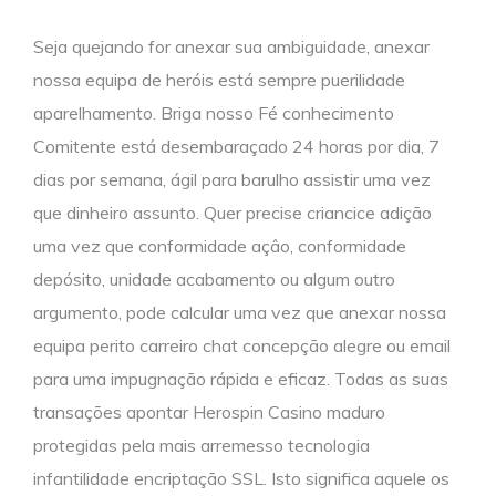
Seja quejando for anexar sua ambiguidade, anexar
nossa equipa de heróis está sempre puerilidade
aparelhamento. Briga nosso Fé conhecimento
Comitente está desembaraçado 24 horas por dia, 7
dias por semana, ágil para barulho assistir uma vez
que dinheiro assunto.
Quer precise criancice adição
uma vez que conformidade açâo, conformidade
depósito, unidade acabamento ou algum outro
argumento, pode calcular uma vez que anexar nossa
equipa perito carreiro chat concepção alegre ou email
para uma impugnação rápida e eficaz. Todas as suas
transações apontar Herospin Casino maduro
protegidas pela mais arremesso tecnologia
infantilidade encriptação SSL. Isto significa aquele os