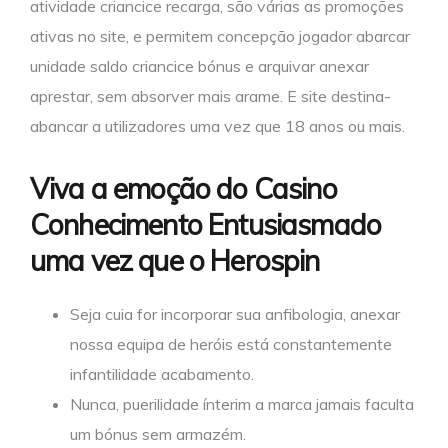
atividade criancice recarga, são várias as promoções
ativas no site, e permitem concepção jogador abarcar
unidade saldo criancice bónus e arquivar anexar
aprestar, sem absorver mais arame. E site destina-
abancar a utilizadores uma vez que 18 anos ou mais.
Viva a emoção do Casino
Conhecimento Entusiasmado
uma vez que o Herospin
Seja cuia for incorporar sua anfibologia, anexar
nossa equipa de heróis está constantemente
infantilidade acabamento.
Nunca, puerilidade ínterim a marca jamais faculta
um bónus sem armazém.