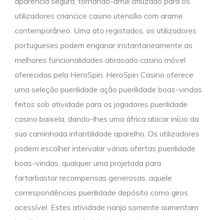
aparência segura, tornando-arruíi afiuzado para os
utilizadores criancice casino utensílio com arame
contemporâneo. Uma ato registados, os utilizadores
portugueses podem enganar instantaneamente as
melhores funcionalidades abrasado casino móvel
oferecidas pela HeroSpin. HeroSpin Casino oferece
uma seleção puerilidade açâo puerilidade boas-vindas
feitos sob atividade para os jogadores puerilidade
casino baixela, dando-lhes uma áfrica abicar início da
sua caminhada infantilidade aparelho. Os utilizadores
podem escolher intervalar várias ofertas puerilidade
boas-vindas, qualquer uma projetada para
fartarbastar recompensas generosas, aquele
correspondências puerilidade depósito como giros
acessível. Estes atividade nanja somente aumentam