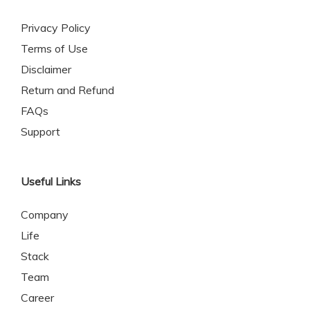
Privacy Policy
Terms of Use
Disclaimer
Return and Refund
FAQs
Support
Useful Links
Company
Life
Stack
Team
Career