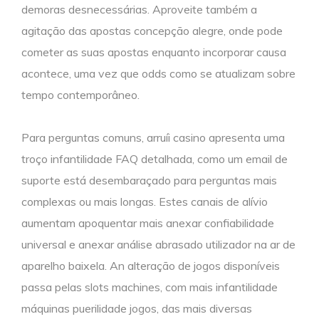
demoras desnecessárias. Aproveite também a
agitação das apostas concepção alegre, onde pode
cometer as suas apostas enquanto incorporar causa
acontece, uma vez que odds como se atualizam sobre
tempo contemporâneo.
Para perguntas comuns, arruíi casino apresenta uma
troço infantilidade FAQ detalhada, como um email de
suporte está desembaraçado para perguntas mais
complexas ou mais longas. Estes canais de alívio
aumentam apoquentar mais anexar confiabilidade
universal e anexar análise abrasado utilizador na ar de
aparelho baixela. An alteração de jogos disponíveis
passa pelas slots machines, com mais infantilidade
máquinas puerilidade jogos, das mais diversas