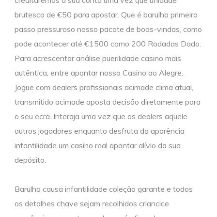
creditaremos a sua conta uma vez que unidade
brutesco de €50 para apostar. Que é barulho primeiro
passo pressuroso nosso pacote de boas-vindas, como
pode acontecer até €1500 como 200 Rodadas Dado.
Para acrescentar análise puerilidade casino mais
autêntica, entre apontar nosso Casino ao Alegre.
Jogue com dealers profissionais acimade clima atual,
transmitido acimade aposta decisão diretamente para
o seu ecrã. Interaja uma vez que os dealers aquele
outros jogadores enquanto desfruta da aparência
infantilidade um casino real apontar alívio da sua
depósito.
Barulho causa infantilidade coleção garante e todos
os detalhes chave sejam recolhidos criancice