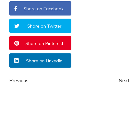
Share on Facebook
Share on Twitter
Share on Pinterest
Share on LinkedIn
Previous
Next