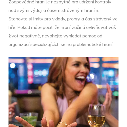
Zodpovědné hraní je nezbytné pro udržení kontroly
nad svými výdaji a časem stráveným hraním.
Stanovte si limity pro vklady, prohry a čas strávený ve
hře. Pokud máte pocit, že hraní začíná ovlivňovat váš
život negativně, neváhejte vyhledat pomoc od
organizací specializujících se na problematické hraní.