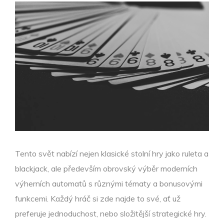
Tento svět nabízí nejen klasické stolní hry jako ruleta a
blackjack, ale především obrovský výběr moderních
výherních automatů s různými tématy a bonusovými
funkcemi. Každý hráč si zde najde to své, ať už
preferuje jednoduchost, nebo složitější strategické hry.