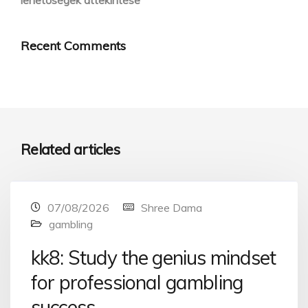
lehetőségek áttekintése
Recent Comments
Related articles
07/08/2026
Shree Dama
gambling
kk8: Study the genius mindset
for professional gambling
success