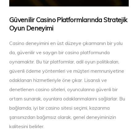
Güvenilir Casino Platformlarında Stratejik
Oyun Deneyimi
Casino deneyimini en üst düzeye çıkarmanın bir yolu
da, güvenilir ve saygın bir casino platformunda
oynamaktır. Bu tür platformlar, adil oyun politikaları,
güvenli ödeme yöntemleri ve müşteri memnuniyetine
odaklanan hizmetleriyle öne çıkar. Lisanslı ve
denetlenen casino siteleri, oyuncularına güvenli bir
ortam sunarak, oyunlara odaklanmalarını sağlarlar. Bu
bağlamda, iyi bir casino sitesi seçimi, kazanma
şansınızdan bağımsız olarak, genel deneyiminizin
kalitesini belirler.