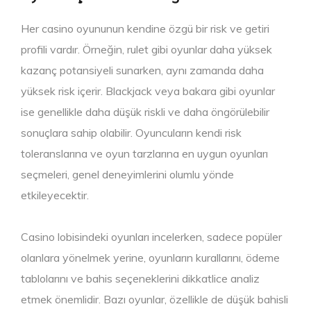
Her casino oyununun kendine özgü bir risk ve getiri
profili vardır. Örneğin, rulet gibi oyunlar daha yüksek
kazanç potansiyeli sunarken, aynı zamanda daha
yüksek risk içerir. Blackjack veya bakara gibi oyunlar
ise genellikle daha düşük riskli ve daha öngörülebilir
sonuçlara sahip olabilir. Oyuncuların kendi risk
toleranslarına ve oyun tarzlarına en uygun oyunları
seçmeleri, genel deneyimlerini olumlu yönde
etkileyecektir.
Casino lobisindeki oyunları incelerken, sadece popüler
olanlara yönelmek yerine, oyunların kurallarını, ödeme
tablolarını ve bahis seçeneklerini dikkatlice analiz
etmek önemlidir. Bazı oyunlar, özellikle de düşük bahisli