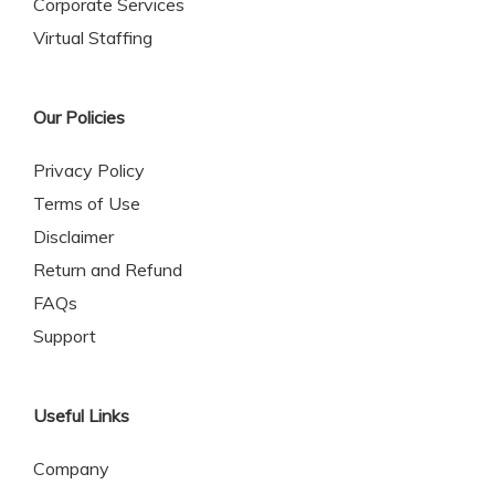
Corporate Services
Virtual Staffing
Our Policies
Privacy Policy
Terms of Use
Disclaimer
Return and Refund
FAQs
Support
Useful Links
Company