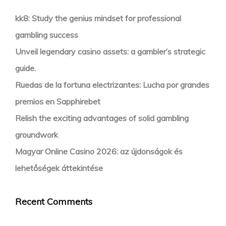
kk8: Study the genius mindset for professional
gambling success
Unveil legendary casino assets: a gambler’s strategic
guide.
Ruedas de la fortuna electrizantes: Lucha por grandes
premios en Sapphirebet
Relish the exciting advantages of solid gambling
groundwork
Magyar Online Casino 2026: az újdonságok és
lehetőségek áttekintése
Recent Comments