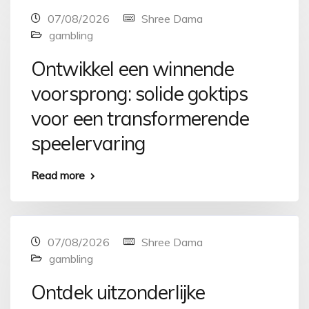
07/08/2026
Shree Dama
gambling
Ontwikkel een winnende
voorsprong: solide goktips
voor een transformerende
speelervaring
Read more
07/08/2026
Shree Dama
gambling
Ontdek uitzonderlijke