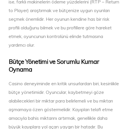
ise, farklı makinelerin ödeme yüzdelerini (RTP – Return
to Player) araştırmak ve bütçenize uygun oyunları
seçmek önemlidir. Her oyunun kendine has bir risk
profili olduğunu bilmek ve bu profillere göre hareket
etmek, oyuncunun kontrolünü elinde tutmasına
yardımcı olur.
Bütçe Yönetimi ve Sorumlu Kumar
Oynama
Casino deneyiminde en kritik unsurlardan biri, kesinlikle
bütçe yönetimidir. Oyuncular, kaybetmeyi göze
alabilecekleri bir miktar para belirlemeli ve bu miktarı
aşmamaya özen göstermelidir. Kayıpları telafi etme
amacıyla bahis miktarını artırmak, genellikle daha
büyük kayıplara yol açan yaygın bir hatadır. Bu