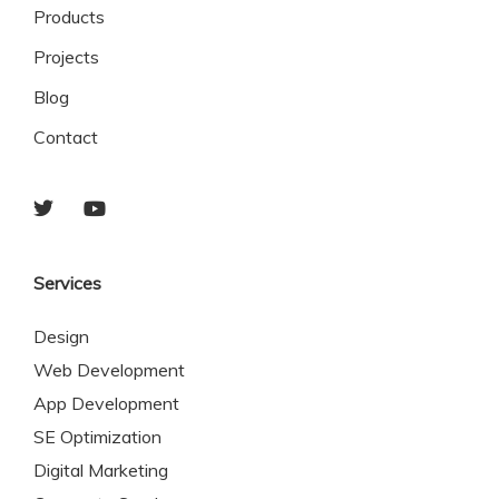
Products
Projects
Blog
Contact
Services
Design
Web Development
App Development
SE Optimization
Digital Marketing