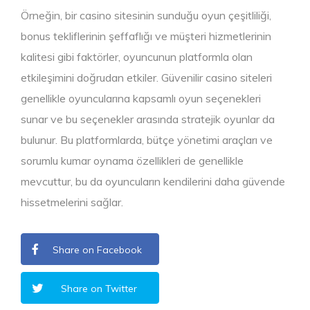
Örneğin, bir casino sitesinin sunduğu oyun çeşitliliği,
bonus tekliflerinin şeffaflığı ve müşteri hizmetlerinin
kalitesi gibi faktörler, oyuncunun platformla olan
etkileşimini doğrudan etkiler. Güvenilir casino siteleri
genellikle oyuncularına kapsamlı oyun seçenekleri
sunar ve bu seçenekler arasında stratejik oyunlar da
bulunur. Bu platformlarda, bütçe yönetimi araçları ve
sorumlu kumar oynama özellikleri de genellikle
mevcuttur, bu da oyuncuların kendilerini daha güvende
hissetmelerini sağlar.
Share on Facebook
Share on Twitter