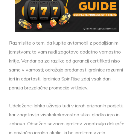
Razmislite o tem, da kupite avtomobil z podaljšanim
jamstvom; to vam nudi zagotovo dodatno varnostno
kritje. Vendar pa za razliko od garancij certifikati niso
samo v varnosti; odražajo predanost igralnice razumni
igri in odprtosti. Igralnica SpinRise zdaj vsak dan
ponuja brezplačne promocije vrtljajev.
Udeleženci lahko uživajo tudi v igrah priznanih podjetij,
kar zagotavlja visokokakovostno sliko, gladko igro in
zabavo. Obsežen seznam igralcev zagotavlja delujoče
in privlačno igralno okolje, ki bo igralcem vzelo