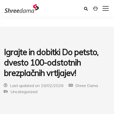
Igrajte in dobitki Do petsto,
dvesto 100-odstotnih
brezplačnih vrtljajev!
Last updated on 19/02/2026
Shree Dama
Uncategorized