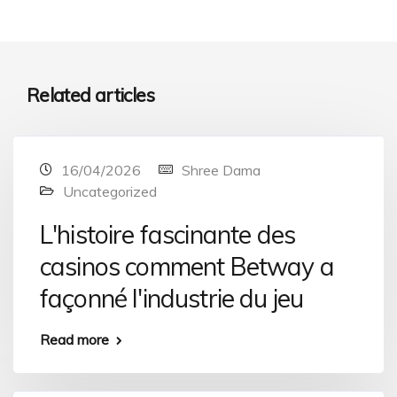
Related articles
16/04/2026
Shree Dama
Uncategorized
L'histoire fascinante des
casinos comment Betway a
façonné l'industrie du jeu
Read more