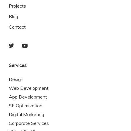
Projects
Blog
Contact
Services
Design
Web Development
App Development
SE Optimization
Digital Marketing
Corporate Services