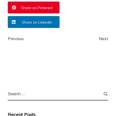
Share on Pinterest
Share on LinkedIn
Previous
Next
Recent Posts