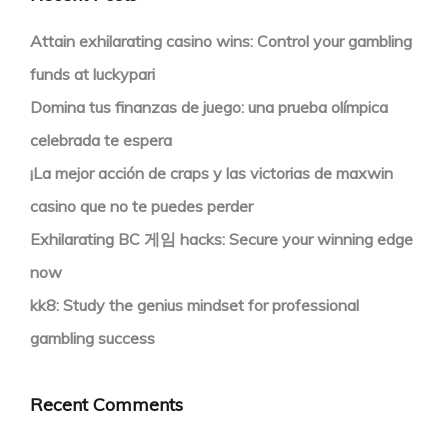
Attain exhilarating casino wins: Control your gambling
funds at luckypari
Domina tus finanzas de juego: una prueba olímpica
celebrada te espera
¡La mejor acción de craps y las victorias de maxwin
casino que no te puedes perder
Exhilarating BC 게임 hacks: Secure your winning edge
now
kk8: Study the genius mindset for professional
gambling success
Recent Comments