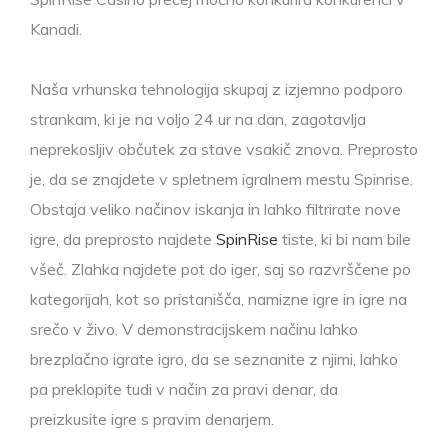
Kanadi.
Naša vrhunska tehnologija skupaj z izjemno podporo
strankam, ki je na voljo 24 ur na dan, zagotavlja
neprekosljiv občutek za stave vsakič znova. Preprosto
je, da se znajdete v spletnem igralnem mestu Spinrise.
Obstaja veliko načinov iskanja in lahko filtrirate nove
igre, da preprosto najdete
SpinRise
tiste, ki bi nam bile
všeč. Zlahka najdete pot do iger, saj so razvrščene po
kategorijah, kot so pristanišča, namizne igre in igre na
srečo v živo. V demonstracijskem načinu lahko
brezplačno igrate igro, da se seznanite z njimi, lahko
pa preklopite tudi v način za pravi denar, da
preizkusite igre s pravim denarjem.