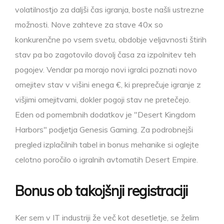
volatilnostjo za daljši čas igranja, boste našli ustrezne
možnosti. Nove zahteve za stave 40x so
konkurenčne po vsem svetu, obdobje veljavnosti štirih
stav pa bo zagotovilo dovolj časa za izpolnitev teh
pogojev. Vendar pa morajo novi igralci poznati novo
omejitev stav v višini enega €, ki preprečuje igranje z
višjimi omejitvami, dokler pogoji stav ne pretečejo.
Eden od pomembnih dodatkov je "Desert Kingdom
Harbors" podjetja Genesis Gaming. Za podrobnejši
pregled izplačilnih tabel in bonus mehanike si oglejte
celotno poročilo o igralnih avtomatih Desert Empire.
Bonus ob takojšnji registraciji
Ker sem v IT industriji že več kot desetletje, se želim