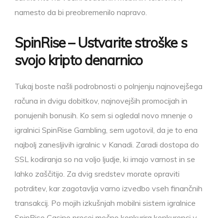
namesto da bi preobremenilo napravo.
SpinRise – Ustvarite stroške s
svojo kripto denarnico
Tukaj boste našli podrobnosti o polnjenju najnovejšega
računa in dvigu dobitkov, najnovejših promocijah in
ponujenih bonusih. Ko sem si ogledal novo mnenje o
igralnici SpinRise Gambling, sem ugotovil, da je to ena
najbolj zanesljivih igralnic v Kanadi. Zaradi dostopa do
SSL kodiranja so na voljo ljudje, ki imajo varnost in se
lahko zaščitijo. Za dvig sredstev morate opraviti
potrditev, kar zagotavlja varno izvedbo vseh finančnih
transakcij. Po mojih izkušnjah mobilni sistem igralnice
SpinRise Casino precej močno konkurira konkurenci v