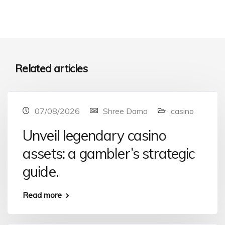
Related articles
07/08/2026
Shree Dama
casino
Unveil legendary casino
assets: a gambler’s strategic
guide.
Read more