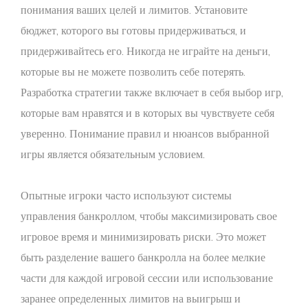
понимания ваших целей и лимитов. Установите
бюджет, которого вы готовы придерживаться, и
придерживайтесь его. Никогда не играйте на деньги,
которые вы не можете позволить себе потерять.
Разработка стратегии также включает в себя выбор игр,
которые вам нравятся и в которых вы чувствуете себя
уверенно. Понимание правил и нюансов выбранной
игры является обязательным условием.
Опытные игроки часто используют системы
управления банкроллом, чтобы максимизировать свое
игровое время и минимизировать риски. Это может
быть разделение вашего банкролла на более мелкие
части для каждой игровой сессии или использование
заранее определенных лимитов на выигрыш и