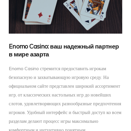
Enomo Casino: ваш надежный партнер
в мире азарта
Enomo Casino стремится предоставить игрокам
безопасную и захватывающую игровую среду. На
официальном сайте представлен широкий ассортимент
игр, от классических настольных игр до новейших
слотов, удовлетворяющих разнообразные предпочтения
игроков. Удобный интерфейс и быстрый доступ ко всем
разделам делают процесс игры максимально
комфортным и интуитивно понятным.