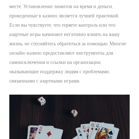
месте. Установление лимитов на время и деньги,
проведенные в казино, является лучшей практикой.
Если вы чувствуете, что теряете контроль или что
азартные игры начинают негативно влиять на вашу
жизнь, не стесняйтесь обратиться за помощью. Многие
онлайн-казино предоставляют инструменты для
самоисключения и ссылки на организации,
оказывающие поддержку людям с проблемами,
связанными с азартными играми.