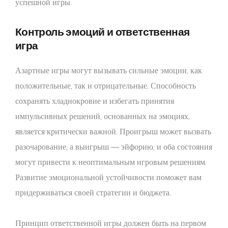
успешной игры.
Контроль эмоций и ответственная
игра
Азартные игры могут вызывать сильные эмоции, как
положительные, так и отрицательные. Способность
сохранять хладнокровие и избегать принятия
импульсивных решений, основанных на эмоциях,
является критически важной. Проигрыш может вызвать
разочарование, а выигрыш — эйфорию, и оба состояния
могут привести к неоптимальным игровым решениям.
Развитие эмоциональной устойчивости поможет вам
придерживаться своей стратегии и бюджета.
Принцип ответственной игры должен быть на первом