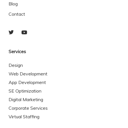
Blog
Contact
Services
Design
Web Development
App Development
SE Optimization
Digital Marketing
Corporate Services
Virtual Staffing