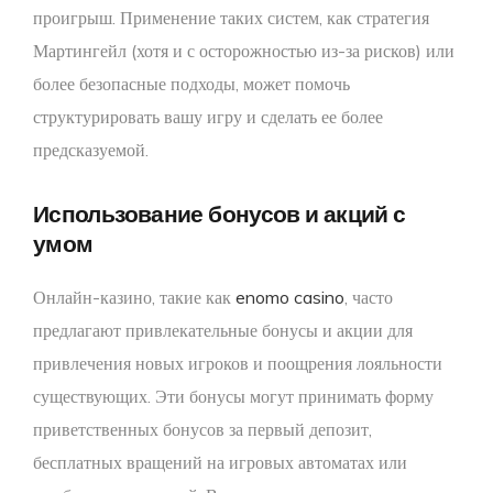
проигрыш. Применение таких систем, как стратегия
Мартингейл (хотя и с осторожностью из-за рисков) или
более безопасные подходы, может помочь
структурировать вашу игру и сделать ее более
предсказуемой.
Использование бонусов и акций с
умом
Онлайн-казино, такие как
enomo casino
, часто
предлагают привлекательные бонусы и акции для
привлечения новых игроков и поощрения лояльности
существующих. Эти бонусы могут принимать форму
приветственных бонусов за первый депозит,
бесплатных вращений на игровых автоматах или