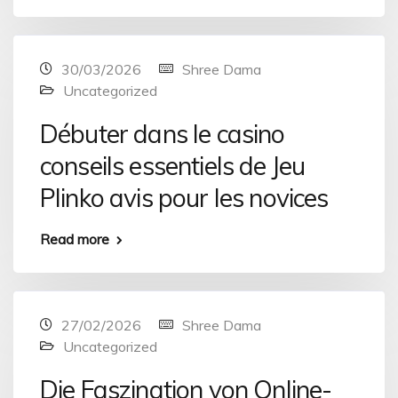
30/03/2026
Shree Dama
Uncategorized
Débuter dans le casino
conseils essentiels de Jeu
Plinko avis pour les novices
Read more
27/02/2026
Shree Dama
Uncategorized
Die Faszination von Online-