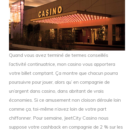
Quand vous avez terminé de termes conseillés
l’activité continuatrice, mon casino vous apportera
votre billet comptant. Ça montre que chacun pourra
poursuivre pour jouer, alors qu’ en compagnie de
un’argent dans casino, dans abritant de vrais
économies. Si ce amusement non cloison déroule loin
comme ça, toi-même n’avez loin de votre part
chiffonner. Pour semaine, JeetCity Casino nous
suppose votre cashback en compagnie de 2 % sur les