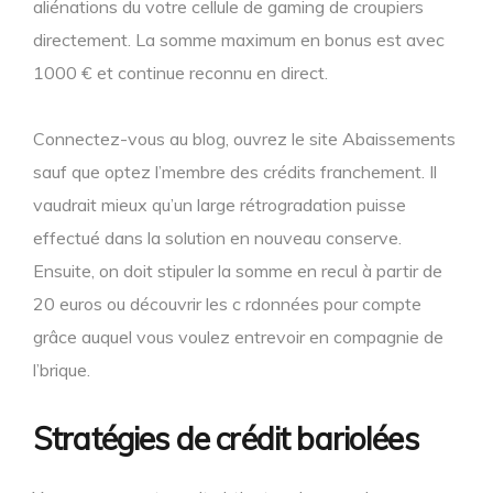
aliénations du votre cellule de gaming de croupiers
directement. La somme maximum en bonus est avec
1000 € et continue reconnu en direct.
Connectez-vous au blog, ouvrez le site Abaissements
sauf que optez l’membre des crédits franchement. Il
vaudrait mieux qu’un large rétrogradation puisse
effectué dans la solution en nouveau conserve.
Ensuite, on doit stipuler la somme en recul à partir de
20 euros ou découvrir les c rdonnées pour compte
grâce auquel vous voulez entrevoir en compagnie de
l’brique.
Stratégies de crédit bariolées