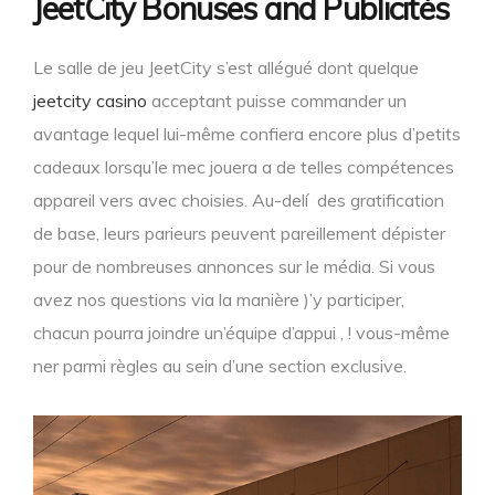
JeetCity Bonuses and Publicités
Le salle de jeu JeetCity s’est allégué dont quelque
jeetcity casino
acceptant puisse commander un
avantage lequel lui-même confiera encore plus d’petits
cadeaux lorsqu’le mec jouera a de telles compétences
appareil vers avec choisies. Au-delí des gratification
de base, leurs parieurs peuvent pareillement dépister
pour de nombreuses annonces sur le média. Si vous
avez nos questions via la manière )’y participer,
chacun pourra joindre un’équipe d’appui , ! vous-même
ner parmi règles au sein d’une section exclusive.