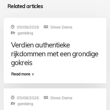
Related articles
05/08/2026
Shree Dama
gambling
Verdien authentieke
rijkdommen met een grondige
gokreis
Read more
05/08/2026
Shree Dama
gambling