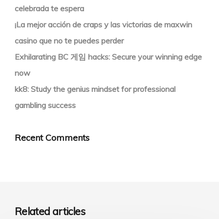
celebrada te espera
¡La mejor acción de craps y las victorias de maxwin
casino que no te puedes perder
Exhilarating BC 게임 hacks: Secure your winning edge
now
kk8: Study the genius mindset for professional
gambling success
Recent Comments
Related articles