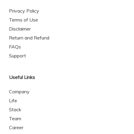
Privacy Policy
Terms of Use
Disclaimer
Return and Refund
FAQs
Support
Useful Links
Company
Life
Stack
Team
Career