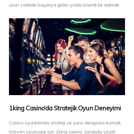
uzun vadede başarıya giden yolda önemli bir adımdır.
1king Casino’da Stratejik Oyun Deneyimi
Casino oyunlarında strateji ve şans dengesini kurmak
isteyen oyuncular için 1king casino, sunduğu çeşitli