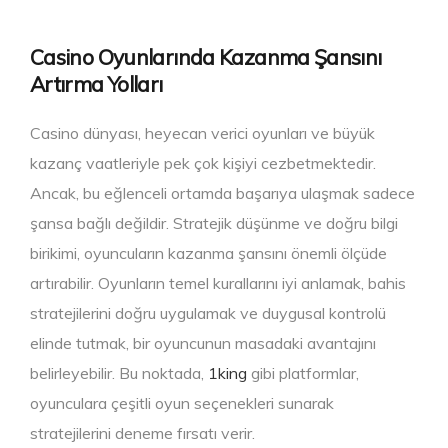
Casino Oyunlarında Kazanma Şansını
Artırma Yolları
Casino dünyası, heyecan verici oyunları ve büyük
kazanç vaatleriyle pek çok kişiyi cezbetmektedir.
Ancak, bu eğlenceli ortamda başarıya ulaşmak sadece
şansa bağlı değildir. Stratejik düşünme ve doğru bilgi
birikimi, oyuncuların kazanma şansını önemli ölçüde
artırabilir. Oyunların temel kurallarını iyi anlamak, bahis
stratejilerini doğru uygulamak ve duygusal kontrolü
elinde tutmak, bir oyuncunun masadaki avantajını
belirleyebilir. Bu noktada,
1king
gibi platformlar,
oyunculara çeşitli oyun seçenekleri sunarak
stratejilerini deneme fırsatı verir.