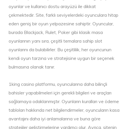
oyunlar ve kullanıcı dostu arayüzü ile dikkat
çekmektedir. Site, farklı seviyelerdeki oyunculara hitap
eden geniş bir oyun yelpazesine sahiptir. Oyuncular,
burada Blackjack, Rulet, Poker gibi klasik masa
oyunlarının yanı sıra, çeşitli temalara sahip slot
oyunlarını da bulabilirler. Bu çeşitlilik, her oyuncunun
kendi oyun tarzına ve stratejisine uygun bir seçenek
bulmasına olanak tanır.
1king casino platformu, oyuncularına daha bilinçli
bahisler yapabilmeleri için gerekli bilgileri ve araçları
sağlamaya odaklanmıştır. Oyunların kuralları ve ödeme
tabloları hakkında net bilgilendirmeler, oyuncuların kasa
avantajını daha iyi anlamalarına ve buna göre
stratejiler geliştirmelerine yardımcı olur. Ayrıca, sitenin