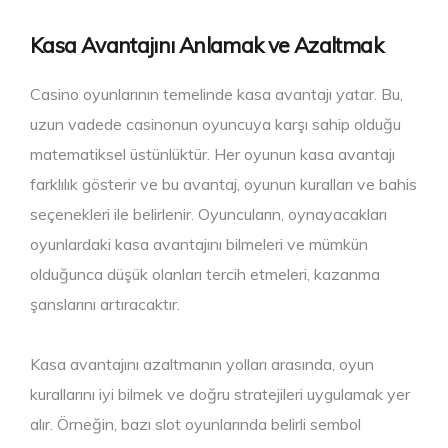
Kasa Avantajını Anlamak ve Azaltmak
Casino oyunlarının temelinde kasa avantajı yatar. Bu,
uzun vadede casinonun oyuncuya karşı sahip olduğu
matematiksel üstünlüktür. Her oyunun kasa avantajı
farklılık gösterir ve bu avantaj, oyunun kuralları ve bahis
seçenekleri ile belirlenir. Oyuncuların, oynayacakları
oyunlardaki kasa avantajını bilmeleri ve mümkün
olduğunca düşük olanları tercih etmeleri, kazanma
şanslarını artıracaktır.
Kasa avantajını azaltmanın yolları arasında, oyun
kurallarını iyi bilmek ve doğru stratejileri uygulamak yer
alır. Örneğin, bazı slot oyunlarında belirli sembol