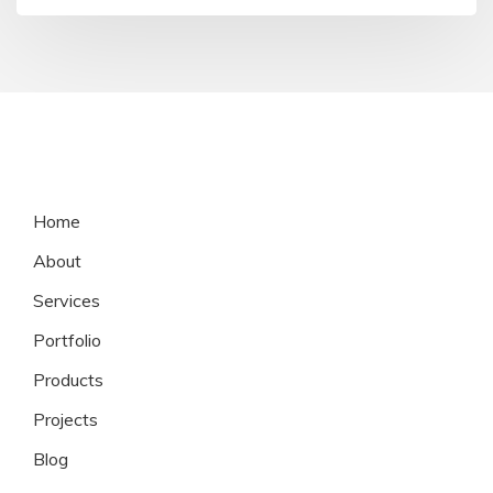
Home
About
Services
Portfolio
Products
Projects
Blog