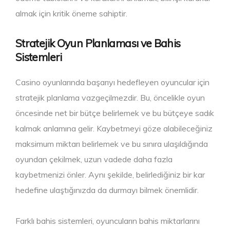
almak için kritik öneme sahiptir.
Stratejik Oyun Planlaması ve Bahis
Sistemleri
Casino oyunlarında başarıyı hedefleyen oyuncular için
stratejik planlama vazgeçilmezdir. Bu, öncelikle oyun
öncesinde net bir bütçe belirlemek ve bu bütçeye sadık
kalmak anlamına gelir. Kaybetmeyi göze alabileceğiniz
maksimum miktarı belirlemek ve bu sınıra ulaşıldığında
oyundan çekilmek, uzun vadede daha fazla
kaybetmenizi önler. Aynı şekilde, belirlediğiniz bir kar
hedefine ulaştığınızda da durmayı bilmek önemlidir.
Farklı bahis sistemleri, oyuncuların bahis miktarlarını