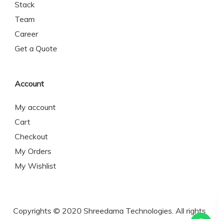
Stack
Team
Career
Get a Quote
Account
My account
Cart
Checkout
My Orders
My Wishlist
Copyrights © 2020 Shreedama Technologies. All rights