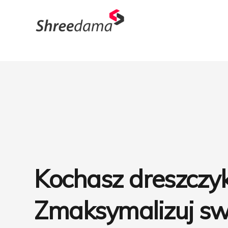
Kochasz dreszczyk
Zmaksymalizuj sw