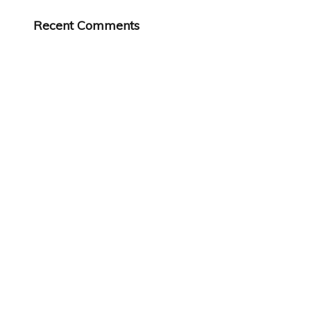
Recent Comments