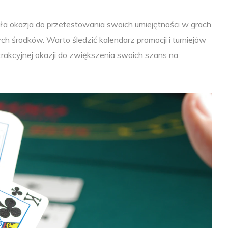
a okazja do przetestowania swoich umiejętności w grach
ch środków. Warto śledzić kalendarz promocji i turniejów
rakcyjnej okazji do zwiększenia swoich szans na