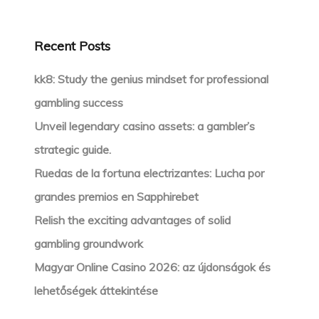
Recent Posts
kk8: Study the genius mindset for professional
gambling success
Unveil legendary casino assets: a gambler’s
strategic guide.
Ruedas de la fortuna electrizantes: Lucha por
grandes premios en Sapphirebet
Relish the exciting advantages of solid
gambling groundwork
Magyar Online Casino 2026: az újdonságok és
lehetőségek áttekintése