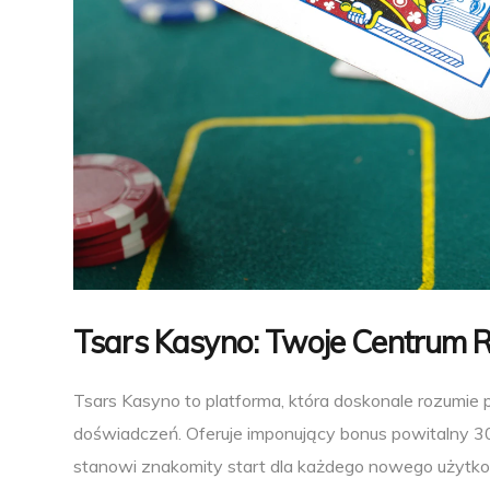
Tsars Kasyno: Twoje Centrum 
Tsars Kasyno to platforma, która doskonale rozumie 
doświadczeń. Oferuje imponujący bonus powitalny 
stanowi znakomity start dla każdego nowego użytkown