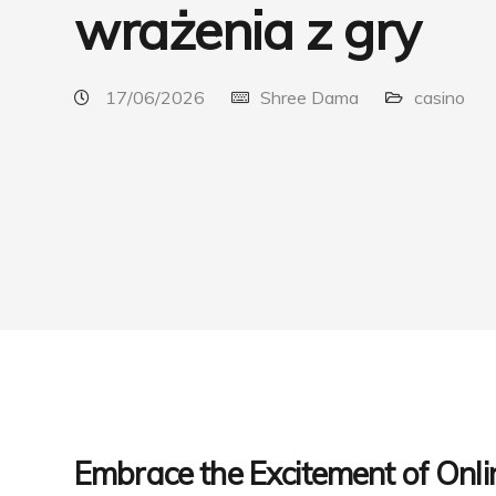
wrażenia z gry
17/06/2026
Shree Dama
casino
Embrace the Excitement of Onli