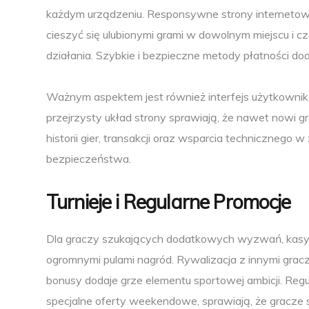
każdym urządzeniu. Responsywne strony internetowe
cieszyć się ulubionymi grami w dowolnym miejscu i cz
działania. Szybkie i bezpieczne metody płatności d
Ważnym aspektem jest również interfejs użytkownika.
przejrzysty układ strony sprawiają, że nawet nowi g
historii gier, transakcji oraz wsparcia technicznego w 
bezpieczeństwa.
Turnieje i Regularne Promocje
Dla graczy szukających dodatkowych wyzwań, kasyna
ogromnymi pulami nagród. Rywalizacja z innymi gracz
bonusy dodaje grze elementu sportowej ambicji. Regul
specjalne oferty weekendowe, sprawiają, że gracze 