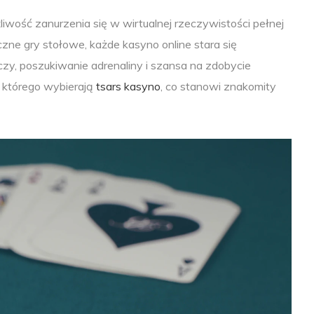
liwość zanurzenia się w wirtualnej rzeczywistości pełnej
czne gry stołowe, każde kasyno online stara się
zy, poszukiwanie adrenaliny i szansa na zdobycie
 którego wybierają
tsars kasyno
, co stanowi znakomity