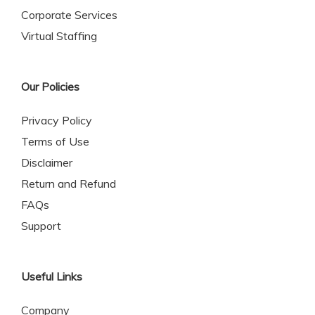
Corporate Services
Virtual Staffing
Our Policies
Privacy Policy
Terms of Use
Disclaimer
Return and Refund
FAQs
Support
Useful Links
Company