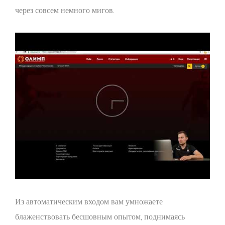
через совсем немного мигов.
Из автоматическим входом вам умножаете
блаженствовать бесшовным опытом, поднимаясь