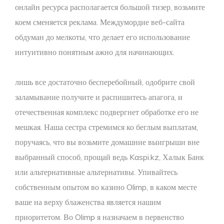
онлайн ресурса располагается большой тизер, возьмите
коем сменяется реклама. Междумордие веб-сайта
обдуман до мелкоты, что делает его использование
интуитивно понятным ажно для начинающих.
лишь все достаточно бесперебойный, одобрите свой
заламывание получите и распишитесь апагога, и
отечественная комплекс подвергнет обработке его не
мешкая. Наша сестра стремимся ко беглым выплатам,
поручаясь, что вы возьмите домашние выигрыши вне
выбранный способ, прощай ведь Kaspi.kz, Халык Банк
или альтернативные альтернативы. Упивайтесь
собственным опытом во казино Olimp, в каком месте
ваше на верху блаженства является нашим
приоритетом. Во Olimp я назначаем в первенство