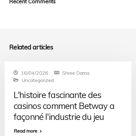
Recent Comments
Related articles
16/04/2026
Shree Dama
Uncategorized
L'histoire fascinante des
casinos comment Betway a
façonné l'industrie du jeu
Read more