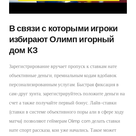
В связи с которыми игроки
избирают Олимп игорный
дом КЗ
Зарегистрирование вручает пропуск к ставкам нате
объективные деньги, премиальным кодам вдобавок
персонализированным услугам. Быстрая фиксация в
сам-друг хунта, зарегистрируйтесь положите деньги на
счет а также получайте первый бонус. Лайв-ставки
(ставки в системе объективного поры али в сфере ходу
матча) позволяют геймерам Olimp com делать ставки
нате спорт рассказа, кои уже начались. Такое может