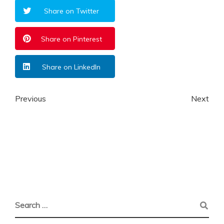
Share on Twitter
Share on Pinterest
Share on LinkedIn
Previous
Next