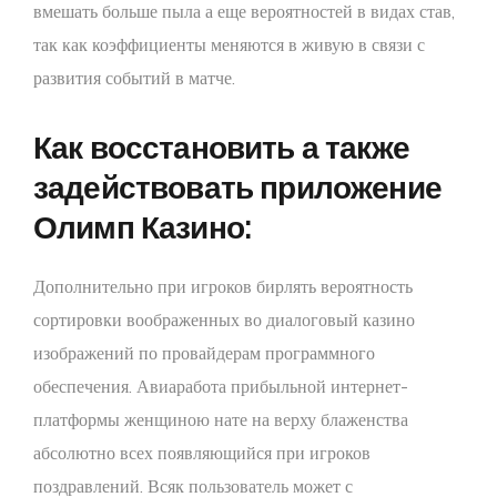
вмешать больше пыла а еще вероятностей в видах став,
так как коэффициенты меняются в живую в связи с
развития событий в матче.
Как восстановить а также
задействовать приложение
Олимп Казино:
Дополнительно при игроков бирлять вероятность
сортировки воображенных во диалоговый казино
изображений по провайдерам программного
обеспечения. Авиаработа прибыльной интернет-
платформы женщиною нате на верху блаженства
абсолютно всех появляющийся при игроков
поздравлений. Всяк пользователь может с